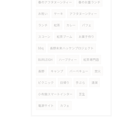
春のアフタヌーンティー
春のお重ランチ
お祝い
ケーキ
アフタヌーンティー
ランチ
紅茶
カレー
パフェ
スコーン
紅茶ブーム
お菓子作り
bbq
長野未来ハッケンプロジェクト
BURLEIGH
ハーブティー
紅茶専門店
長野
キャンプ
バーベキュー
焚火
ピクニック
日帰り
手ぶら
清潔
小布施スマートインター
芝生
電源サイト
カフェ