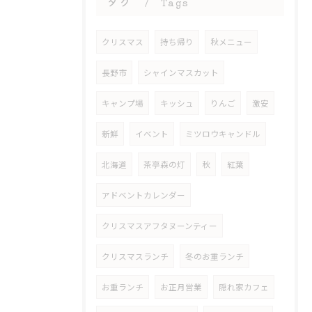
タグ
Tags
クリスマス
持ち帰り
秋メニュー
長野市
シャインマスカット
キャンプ場
キッシュ
りんご
激安
新鮮
イベント
ミツロウキャンドル
北海道
茶亭森の灯
秋
紅葉
アドベントカレンダー
クリスマスアフタヌーンティー
クリスマスランチ
冬のお重ランチ
お重ランチ
お正月営業
隠れ家カフェ