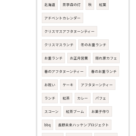
北海道
茶亭森の灯
秋
紅葉
アドベントカレンダー
クリスマスアフタヌーンティー
クリスマスランチ
冬のお重ランチ
お重ランチ
お正月営業
隠れ家カフェ
春のアフタヌーンティー
春のお重ランチ
お祝い
ケーキ
アフタヌーンティー
ランチ
紅茶
カレー
パフェ
スコーン
紅茶ブーム
お菓子作り
bbq
長野未来ハッケンプロジェクト