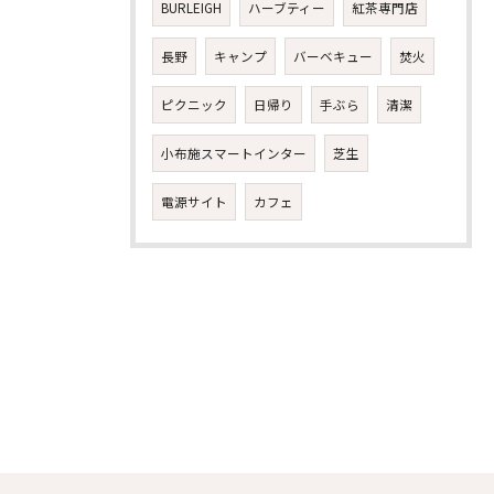
BURLEIGH
ハーブティー
紅茶専門店
長野
キャンプ
バーベキュー
焚火
ピクニック
日帰り
手ぶら
清潔
お気軽にお問い合わせください
小布施スマートインター
芝生
電源サイト
カフェ