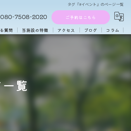
タグ『#イベント』のページ一覧
080-7508-2020
ご予約はこちら
る質問
当施設の特徴
アクセス
ブログ
コラム
周辺施設
アフタヌーンティー
団体
ジ一覧
大人数
初心者