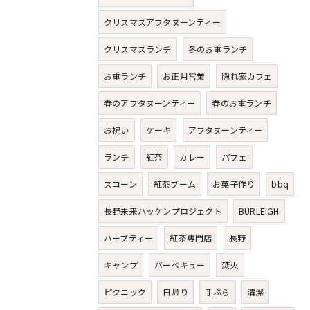
クリスマスアフタヌーンティー
クリスマスランチ
冬のお重ランチ
お重ランチ
お正月営業
隠れ家カフェ
春のアフタヌーンティー
春のお重ランチ
お祝い
ケーキ
アフタヌーンティー
ランチ
紅茶
カレー
パフェ
スコーン
紅茶ブーム
お菓子作り
bbq
長野未来ハッケンプロジェクト
BURLEIGH
ハーブティー
紅茶専門店
長野
キャンプ
バーベキュー
焚火
ピクニック
日帰り
手ぶら
清潔