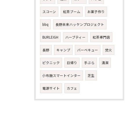
スコーン
紅茶ブーム
お菓子作り
bbq
長野未来ハッケンプロジェクト
BURLEIGH
ハーブティー
紅茶専門店
お気軽にお問い合わせください
長野
キャンプ
バーベキュー
焚火
ピクニック
日帰り
手ぶら
清潔
小布施スマートインター
芝生
電源サイト
カフェ