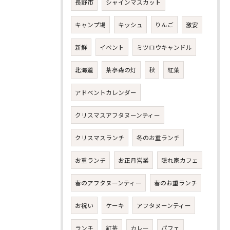
長野市
シャインマスカット
キャンプ場
キッシュ
りんご
激安
新鮮
イベント
ミツロウキャンドル
北海道
茶亭森の灯
秋
紅葉
アドベントカレンダー
クリスマスアフタヌーンティー
クリスマスランチ
冬のお重ランチ
お重ランチ
お正月営業
隠れ家カフェ
春のアフタヌーンティー
春のお重ランチ
お祝い
ケーキ
アフタヌーンティー
ランチ
紅茶
カレー
パフェ