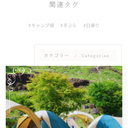
関連タグ
#キャンプ場
#手ぶら
#日帰り
カテゴリー
Categories
全てのカテゴリー
周辺施設
アフタヌーンティー
団体
大人数
初心者