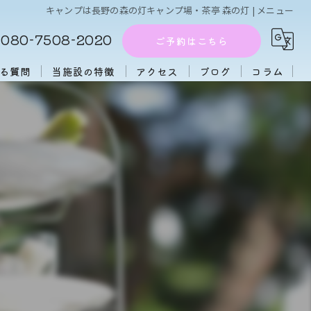
キャンプは長野の森の灯キャンプ場・茶亭 森の灯 | メニュー
080-7508-2020
ご予約はこちら
る質問
当施設の特徴
アクセス
ブログ
コラム
周辺施設
アフタヌーンティー
団体
大人数
初心者