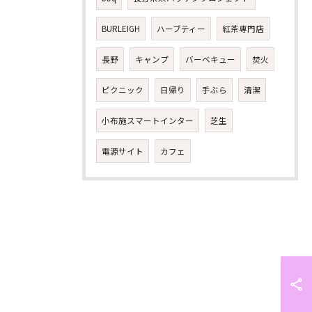
BURLEIGH
ハーブティー
紅茶専門店
長野
キャンプ
バーベキュー
焚火
ピクニック
日帰り
手ぶら
清潔
小布施スマートインター
芝生
電源サイト
カフェ