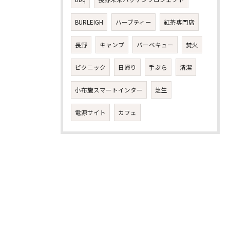
BURLEIGH
ハーブティー
紅茶専門店
長野
キャンプ
バーベキュー
焚火
お気軽にお問い合わせください
ピクニック
日帰り
手ぶら
清潔
小布施スマートインター
芝生
電源サイト
カフェ