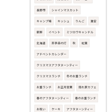
長野市
シャインマスカット
キャンプ場
キッシュ
りんご
激安
新鮮
イベント
ミツロウキャンドル
北海道
茶亭森の灯
秋
紅葉
アドベントカレンダー
クリスマスアフタヌーンティー
クリスマスランチ
冬のお重ランチ
お重ランチ
お正月営業
隠れ家カフェ
春のアフタヌーンティー
春のお重ランチ
お気軽にお問い合わせください
お祝い
ケーキ
アフタヌーンティー