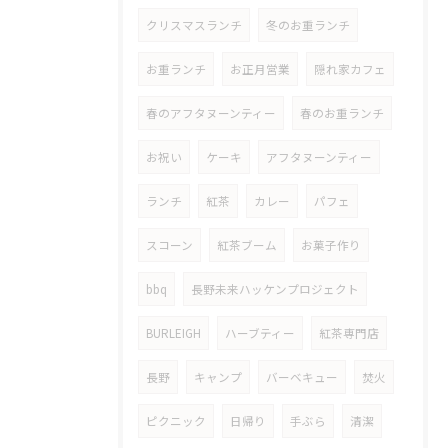
クリスマスランチ
冬のお重ランチ
お重ランチ
お正月営業
隠れ家カフェ
春のアフタヌーンティー
春のお重ランチ
お祝い
ケーキ
アフタヌーンティー
ランチ
紅茶
カレー
パフェ
スコーン
紅茶ブーム
お菓子作り
bbq
長野未来ハッケンプロジェクト
BURLEIGH
ハーブティー
紅茶専門店
長野
キャンプ
バーベキュー
焚火
ピクニック
日帰り
手ぶら
清潔