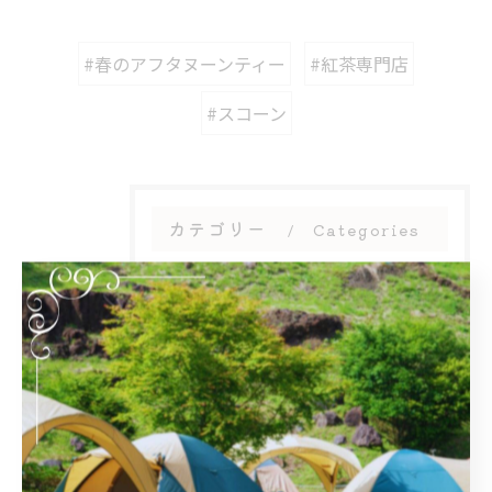
#春のアフタヌーンティー
#紅茶専門店
#スコーン
カテゴリー
Categories
全てのカテゴリー
周辺施設
アフタヌーンティー
団体
大人数
初心者