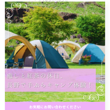
アフタヌーンティー
団体
大人数
初心者
最近の投稿
Recent
Posts
2026/05/16
春のアフタヌーンティー
2026/03/14
お気軽にお問い合わせください
ランチ