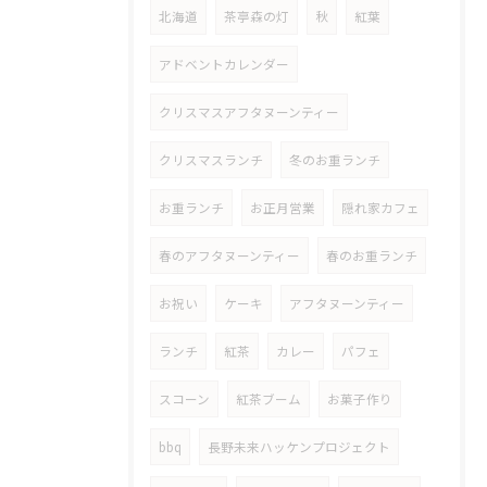
北海道
茶亭森の灯
秋
紅葉
アドベントカレンダー
クリスマスアフタヌーンティー
クリスマスランチ
冬のお重ランチ
お重ランチ
お正月営業
隠れ家カフェ
春のアフタヌーンティー
春のお重ランチ
お祝い
ケーキ
アフタヌーンティー
ランチ
紅茶
カレー
パフェ
スコーン
紅茶ブーム
お菓子作り
bbq
長野未来ハッケンプロジェクト