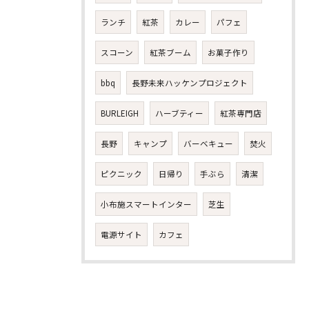
ランチ
紅茶
カレー
パフェ
スコーン
紅茶ブーム
お菓子作り
bbq
長野未来ハッケンプロジェクト
BURLEIGH
ハーブティー
紅茶専門店
お気軽にお問い合わせください
長野
キャンプ
バーベキュー
焚火
ピクニック
日帰り
手ぶら
清潔
小布施スマートインター
芝生
電源サイト
カフェ