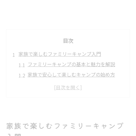
目次
家族で楽しむファミリーキャンプ入門
ファミリーキャンプの基本と魅力を解説
家族で安心して楽しむキャンプの始め方
キャンプ場選びで失敗しないための基準
初心者向けおすすめキャンプグッズ紹介
キャンプならではの体験と家族の絆づくり
初心者も安心のキャンプ準備ガイド
家族で楽しむファミリーキャンプ
初心者が揃えるべきキャンプ道具の選び方