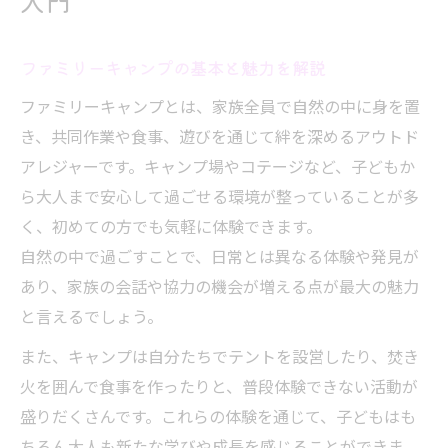
入門
無理なく始めるキャンプの持ち物リスト
初キャンプで必要な装備と準備のコツ
ファミリーキャンプの基本と魅力を解説
ファミリー向けに最適なテントのポイント
レンタル活用で手軽に始めるキャンプ準備
ファミリーキャンプとは、家族全員で自然の中に身を置
き、共同作業や食事、遊びを通じて絆を深めるアウトド
アウトドア体験が広がる家族の時間
アレジャーです。キャンプ場やコテージなど、子どもか
キャンプで深まる家族のコミュニケーショ
ら大人まで安心して過ごせる環境が整っていることが多
ン
く、初めての方でも気軽に体験できます。
自然体験と学びを楽しむキャンプの魅力
自然の中で過ごすことで、日常とは異なる体験や発見が
キャンプイベントで思い出を作る方法
あり、家族の会話や協力の機会が増える点が最大の魅力
子どもと楽しむアウトドアアクティビティ
と言えるでしょう。
家族で安心して過ごせるキャンプ場選び
また、キャンプは自分たちでテントを設営したり、焚き
失敗しないキャンプ道具選びの秘訣
火を囲んで食事を作ったりと、普段体験できない活動が
ファミリー向けキャンプグッズ賢い選び方
盛りだくさんです。これらの体験を通じて、子どもはも
初心者が注目すべきテントの選択ポイント
ちろん大人も新たな学びや成長を感じることができま