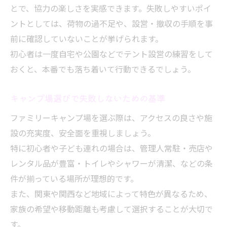
とで、協力の楽しさを実感できます。失敗しやすいポイ
アウトドアリビングで充実するキャンプ体
ントとしては、荷物の過不足や、設営・撤収の手順を事
験
前に確認していないことが挙げられます。
キャンプレイアウトで失敗しない秘訣
初心者は一度自宅や公園などでテント設営の練習をして
おくと、本番でも落ち着いて行動できるでしょう。
キャンプ場選びで失敗しないための基準
ファミリーキャンプ場を選ぶ際は、アクセスの良さや施
設の充実度、安全面を重視しましょう。
特に初心者や子ども連れの場合は、管理人常駐・売店や
レンタル品が豊富・トイレやシャワーが清潔、などの条
件が揃っている場所が理想的です。
また、関東や関西など地域によって特色が異なるため、
家族の希望や移動距離も考慮して選択することが大切で
す。