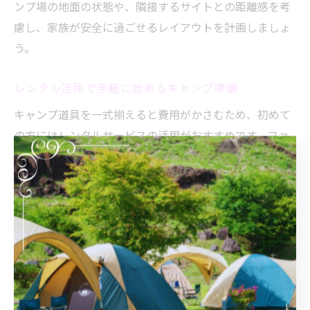
ンプ場の地面の状態や、隣接するサイトとの距離感を考
慮し、家族が安全に過ごせるレイアウトを計画しましょ
う。
レンタル活用で手軽に始めるキャンプ準備
キャンプ道具を一式揃えると費用がかさむため、初めて
の方にはレンタルサービスの活用がおすすめです。ファ
ミリーキャンプ場の多くでは、テントや寝袋、調理器具
などをレンタルできるため、初期費用を大幅に抑えられ
ます。
レンタルを利用することで、実際に使い勝手を体験しな
がら自分たちに合った道具を見極めることができます。
例えば、設営のしやすさやサイズ感、持ち運びの手軽さ
などを確認し、次回の購入に役立てましょう。特に「フ
ァミリーキャンプ場 おすすめ」や「ファミリーキャンプ