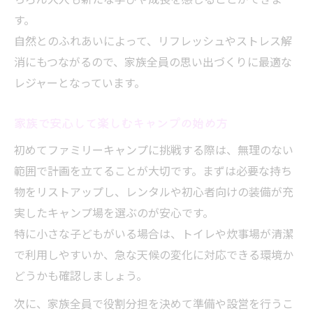
おすすめキャンプ用品と失敗しない工夫
す。
自然とのふれあいによって、リフレッシュやストレス解
実用性重視で揃える道具リストの作り方
消にもつながるので、家族全員の思い出づくりに最適な
快適なキャンプのための必須アイテム紹介
レジャーとなっています。
無理なく始める費用感と装備のコツ
ファミリーキャンプ一式揃える費用の目安
家族で安心して楽しむキャンプの始め方
予算に合わせたキャンプ装備の選び方
初めてファミリーキャンプに挑戦する際は、無理のない
初期費用を抑えるための工夫とポイント
範囲で計画を立てることが大切です。まずは必要な持ち
レンタルやシェアを活用したお得な方法
物をリストアップし、レンタルや初心者向けの装備が充
費用感を比較して無理なく始めるコツ
実したキャンプ場を選ぶのが安心です。
快適なレイアウトでさらに充実するキャンプ
特に小さな子どもがいる場合は、トイレや炊事場が清潔
で利用しやすいか、急な天候の変化に対応できる環境か
キャンプサイトのレイアウト実例と工夫
どうかも確認しましょう。
家族で過ごしやすい配置のポイント解説
テント設営と快適空間づくりのアイデア
次に、家族全員で役割分担を決めて準備や設営を行うこ