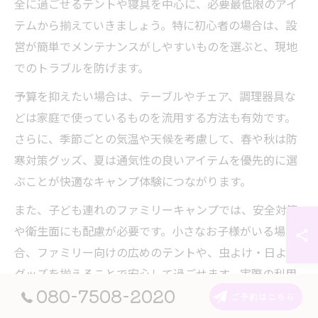
全に過ごせるテントや寝具を中心に、必要最低限のアイ
テムから揃えていきましょう。特に初心者の場合は、設
営が簡単でメンテナンスがしやすいものを選ぶと、現地
でのトラブルを防げます。
予算を抑えたい場合は、テーブルやチェア、調理器具な
どは家庭で使っているものを流用する方法も有効です。
さらに、季節ごとの気温や天候を考慮して、春や秋は防
寒対策グッズ、夏は通気性の良いアイテムを優先的に選
ぶことが快適なキャンプ体験につながります。
また、子ども連れのファミリーキャンプでは、安全対策
や衛生面にも配慮が必要です。小さなお子様がいる場
合、ファミリー向けの広めのテントや、虫よけ・日よけ
グッズを揃えることで安心して過ごせます。実際の利用
080-7508-2020
シーンをイメージしながら、家族構成やキャンプ場の設
ご予約はこちら
備に合わせて装備を選ぶことが失敗のない準備につなが