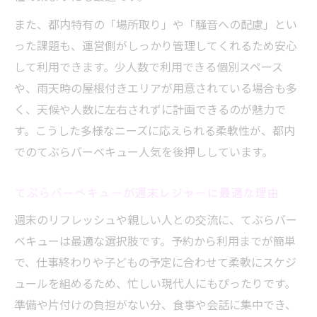
の魅力
また、都内特有の「場所取り」や「騒音への配慮」とい
食材セット付きてぶらバーベキューのメリ
った課題も、運営側がしっかり管理してくれるため安心
ット
して利用できます。少人数で利用できる個別スペース
都内で手ぶらバーベキューが便利な理由
や、雨天時の屋根付きエリアが用意されている場合も多
く、天候や人数に左右されずに計画できるのが魅力で
自分に合うてぶらバーベキュープランを見つけ
す。こうした多様なニーズに応えられる柔軟性が、都内
る方法
でのてぶらバーベキュー人気を後押ししています。
てぶらバーベキューで理想プランを見つけ
るコツ
てぶらバーベキューが週末レジャーに最適な理由
人数や予算に合わせたてぶらバーベキュー
週末のリフレッシュや親しい人との交流に、てぶらバー
の選び方
ベキューは最適な選択肢です。予約から利用までが簡単
目的別てぶらバーベキュープラン活用術を
で、仕事終わりや子どもの予定に合わせて柔軟にスケジ
紹介
ュールを組めるため、忙しい現代人にもぴったりです。
おしゃれ派も満足のてぶらバーベキュー見
準備や片付けの負担がない分、食事や会話に集中でき、
極め方