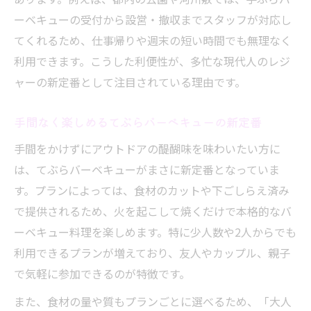
安い手ぶらバーベキュープランを選ぶコツ
ーベキューの受付から設営・撤収までスタッフが対応し
を紹介
てくれるため、仕事帰りや週末の短い時間でも無理なく
少人数で始めるてぶらバーベキューのおすすめ
利用できます。こうした利便性が、多忙な現代人のレジ
活用法
ャーの新定番として注目されている理由です。
少人数向けてぶらバーベキュープランの選
び方
手間なく楽しめるてぶらバーベキューの新定番
都内で2人利用もOKなてぶらバーベキュー
手間をかけずにアウトドアの醍醐味を味わいたい方に
とは
は、てぶらバーベキューがまさに新定番となっていま
友人や家族で楽しむ少人数てぶらバーベキ
す。プランによっては、食材のカットや下ごしらえ済み
ュー術
で提供されるため、火を起こして焼くだけで本格的なバ
ーベキュー料理を楽しめます。特に少人数や2人からでも
おしゃれに楽しむ都内てぶらバーベキュー
利用できるプランが増えており、友人やカップル、親子
の工夫
で気軽に参加できるのが特徴です。
手ぶらバーベキューで少人数でも満足する
秘訣
また、食材の量や質もプランごとに選べるため、「大人