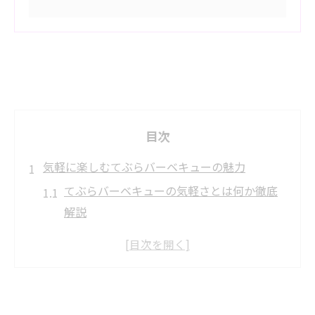
目次
気軽に楽しむてぶらバーベキューの魅力
てぶらバーベキューの気軽さとは何か徹底
解説
手間なく楽しめるてぶらバーベキューの新
定番
都内で手ぶらバーベキューが人気の理由を
探る