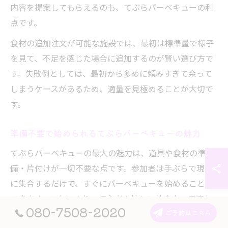
内容を提案してもらえるのも、てぶらバーベキューの利
点です。
食材の追加注文が可能な施設では、最初は標準量で様子
を見て、不足を感じた場合に追加するのが賢い選び方で
す。失敗例としては、最初から多めに頼みすぎて余って
しまうケースがあるため、適量を見極めることが大切で
す。
準備不要で始められるてぶらバーベキューの魅力
てぶらバーベキューの最大の魅力は、道具や食材の準
備・片付けが一切不要な点です。参加者は手ぶらで現地
に集合するだけで、すぐにバーベキューを始めることが
できます。これにより、初心者や忙しい社会人、子連れ
080-7508-2020
のファミリーでも気軽にアウトドア体験が楽しめます。
ご予約はこちら