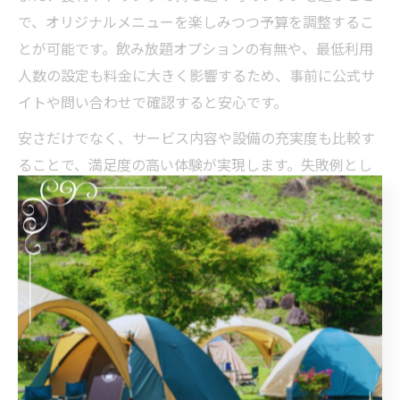
で、オリジナルメニューを楽しみつつ予算を調整するこ
とが可能です。飲み放題オプションの有無や、最低利用
人数の設定も料金に大きく影響するため、事前に公式サ
イトや問い合わせで確認すると安心です。
安さだけでなく、サービス内容や設備の充実度も比較す
ることで、満足度の高い体験が実現します。失敗例とし
ては、安さだけで選んでしまい食材の量が少なかった、
設備が不十分だったという声もあるので、口コミや実際
の利用者の体験談を参考にしましょう。
少人数で始めるてぶらバーベキュ
ーのおすすめ活用法