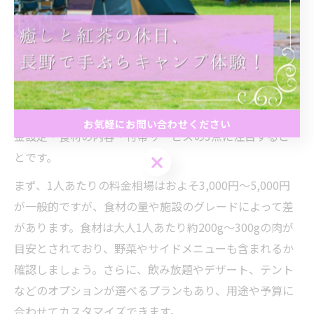
少人数向けてぶらバーベキュープランの選び方
てぶらバーベキューは、準備や片付けの手間を省き、誰
でも手軽にバーベキューを楽しめるサービスです。特に
少人数向けのプランは、都内や関東のアクセスしやすい
場所を中心に増加しています。選び方のポイントは、料
お気軽にお問い合わせください
金設定・食材の内容・付帯サービスの3点に注目するこ
とです。
お気軽にお問い合わせください
まず、1人あたりの料金相場はおよそ3,000円〜5,000円
が一般的ですが、食材の量や施設のグレードによって差
があります。食材は大人1人あたり約200g〜300gの肉が
目安とされており、野菜やサイドメニューも含まれるか
確認しましょう。さらに、飲み放題やデザート、テント
などのオプションが選べるプランもあり、用途や予算に
合わせてカスタマイズできます。