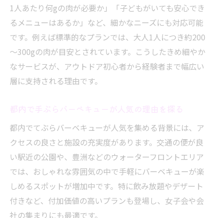
予算重視派も満足できるプラン比較ガイド
1人あたり何gの肉が必要か」「子どもがいても安心でき
るメニューはあるか」など、細かなニーズにも対応可能
てぶらバーベキューの安いプラン徹底比較
です。例えば標準的なプランでは、大人1人につき約200
予算別てぶらバーベキューおすすめプラン
～300gの肉が目安とされています。こうしたきめ細やか
紹介
なサービスが、アウトドア初心者から経験者まで幅広い
費用を抑えるてぶらバーベキュー活用ポイ
層に支持される理由です。
ント
都内でコスパ重視のてぶらバーベキュー選
都内で手ぶらバーベキューが人気の理由を探る
び
都内でてぶらバーベキューが人気を集める背景には、ア
飲み放題付きてぶらバーベキューの選択肢
クセスの良さと施設の充実度があります。交通の便が良
食材の量や準備不要の利便性に注目
い駅近の公園や、豊洲などのウォーターフロントエリア
てぶらバーベキューで必要な食材の目安
では、おしゃれな雰囲気の中で手軽にバーベキューが楽
大人1人分の肉量はてぶらバーベキューでど
しめるスポットが増加中です。特に飲み放題やデザート
う決める
付きなど、付加価値の高いプランも登場し、女子会や会
準備不要で始められるてぶらバーベキュー
社の集まりにも最適です。