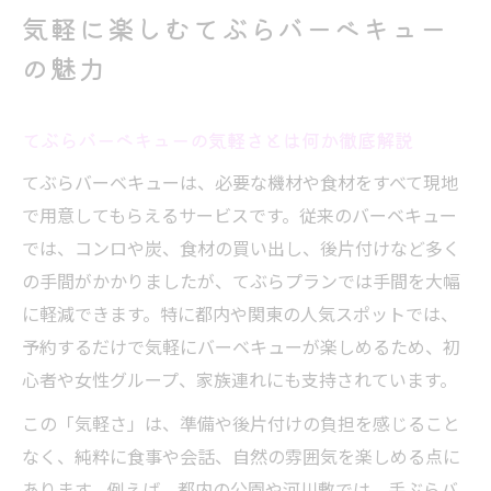
てぶらバーベキューが週末レジャーに最適
気軽に楽しむてぶらバーベキュー
な理由
の魅力
安いプランで始めるてぶらバーベキューの
魅力
てぶらバーベキューの気軽さとは何か徹底解説
手ぶらバーベキュープラン選びで押さえたいポ
てぶらバーベキューは、必要な機材や食材をすべて現地
イント
で用意してもらえるサービスです。従来のバーベキュー
てぶらバーベキュー選びで重要なチェック
では、コンロや炭、食材の買い出し、後片付けなど多く
項目とは
の手間がかかりましたが、てぶらプランでは手間を大幅
人数や予算別てぶらバーベキュープラン比
に軽減できます。特に都内や関東の人気スポットでは、
較の方法
予約するだけで気軽にバーベキューが楽しめるため、初
食材や飲み放題など付加価値の選び方ガイ
心者や女性グループ、家族連れにも支持されています。
ド
この「気軽さ」は、準備や後片付けの負担を感じること
都内や関東の手ぶらバーベキュープランの
なく、純粋に食事や会話、自然の雰囲気を楽しめる点に
特徴
あります。例えば、都内の公園や河川敷では、手ぶらバ