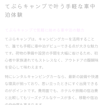
の自由度
てぶらキャンプで叶う手軽な車中
車中泊とてぶらキャンプで叶える非日常体
泊体験
験
キャンピングカー選択のポイントと維持費事情
てぶらキャンプで気軽に始める車中泊の魅力
てぶらキャンプに最適なキャンピングカー
てぶらキャンプは、キャンピングカーを活用すること
の選び方
で、誰でも手軽に車中泊デビューできる点が大きな魅力
維持費を抑えるキャンピングカー選びのコ
です。荷物の準備や設営の手間を大幅に省けるため、初
ツ
心者や家族連れでもストレスなく、アウトドアの醍醐味
車種ごとの維持費比較とてぶらキャンプ活
を安心して味わえます。
用法
特にレンタルキャンピングカーなら、最新の装備や快適
キャンピングカー選びで注目したい装備や
な寝具が揃っており、思い立ったときにすぐ出発できる
費用
のがポイントです。費用面でも、ホテルや旅館の宿泊費
てぶらキャンプ向きキャンピングカーの維
と比較してもリーズナブルなケースが多く、移動や宿泊
持費徹底解説
の自由度も高まります。