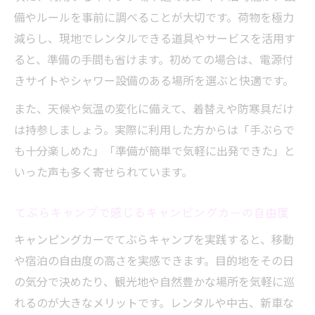
び方
備やルールを事前に調べることが大切です。荷物を極力
てぶらキャンプで人気のレンタル車両タイ
減らし、現地でレンタルできる道具やサービスを活用す
プ紹介
ると、準備の手間も省けます。初めての場合は、電源付
きサイトやシャワー設備のある場所を選ぶと快適です。
レンタルで始めるてぶらキャンプの注意点
とコツ
また、天候や気温の変化に備えて、着替えや防寒具だけ
キャンピングカーレンタル利用時のチェッ
は持参しましょう。実際に利用した方からは「手ぶらで
クポイント
も十分楽しめた」「準備が簡単で気軽に出発できた」と
いった声も多く寄せられています。
軽キャンパーやハイエースで快適な旅を満喫す
る
てぶらキャンプで感じるキャンピングカーの自由度
てぶらキャンプに最適な軽キャンパーのメ
リット
キャンピングカーでてぶらキャンプを実践すると、移動
や宿泊の自由度の高さを実感できます。目的地をその日
ハイエースベース車で快適なてぶらキャン
の気分で決めたり、観光地や自然豊かな場所を気軽に巡
プ旅
れるのが大きなメリットです。レンタルや中古、新車な
軽キャンパーとハイエースの特徴と選び方