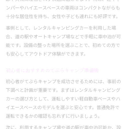
か比較
ンパーやハイエースベースの車両はコンパクトながらも
てぶらキャンプ初心者向け費用比較のポイ
十分な居住性を持ち、女性や子ども連れにも好評です。
ント
事例として、レンタルキャンピングカーを利用した場
新車・中古キャンピングカーの維持費も徹
合、道の駅やオートキャンプ場などで手軽に車中泊が可
底検証
能です。設備の整った場所を選ぶことで、初めての方で
てぶらキャンプに合う購入方法別の費用目
も安心してアウトドア体験ができます。
安
初心者におすすめのてぶらキャンプ準備術
費用を抑えたい人必見の中古キャンピング
カー活用法
初心者がてぶらキャンプを成功させるためには、事前の
レンタルで始めるてぶらキャンプの魅力と選び
下調べと計画が重要です。まずはレンタルキャンピング
方
カーの選び方として、運転しやすい軽自動車ベースやハ
イエースベースのモデルを選ぶと安心です。普通免許で
てぶらキャンプを気軽に体験できるレンタ
運転できるかの確認も忘れずに行いましょう。
ル活用法
失敗しないキャンピングカーレンタルの選
次に、利用するキャンプ場や道の駅が車中泊可能か、設