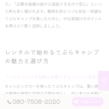
た」「必要な装備は後から追加できるので安心」といっ
た声も多く聞かれます。費用を抑えつつも安全・快適な
てぶらキャンプを楽しむために、中古車選びのポイント
を押さえて賢く活用しましょう。
レンタルで始めるてぶらキャンプ
の魅力と選び方
てぶらキャンプを気軽に体験できるレンタル活用法
キャンピングカーを使ったてぶらキャンプは、重い荷物
の準備や複雑な設営の手間を減らし、初心者でも気軽に
080-7508-2020
アウトドア体験を楽しめる方法として注目されていま
ご予約はこちら
す。レンタルサービスを活用すれば、寝具や調理器具、