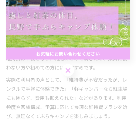
税、自賠責保険、任意保険、車検費用、駐車場代などが
含まれます。特に軽キャンパーは税金や保険料が安価
で、年間維持費を大きく抑えられるのが特徴です。
ハイエースベースのバンコンやキャブコンは、普通車以
上の維持費がかかるものの、広い車内や充実した装備が
魅力です。レンタルサービスを利用する場合、これらの
お気軽にお問い合わせください
維持費は不要となり、利用料のみで済むため、頻繁に使
わない方や初めての方にはおすすめです。
お気軽にお問い合わせください
実際の利用者の声として、「維持費が不安だったが、レ
ンタルで手軽に体験できた」「軽キャンパーなら駐車場
にも困らず、費用も抑えられた」などがあります。利用
頻度や家族構成、予算に応じて最適な維持費プランを選
び、無理なくてぶらキャンプを楽しみましょう。