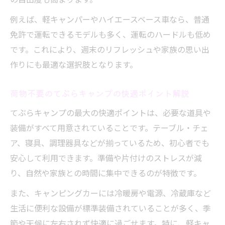
普通免許で楽しむてぶらキャンピングの安心ル
例えば、軽キャンパーやハイエースベース車なら、普通
ール
免許で運転できるモデルも多く、運転のハードルも低め
普通免許で運転できるてぶらキャンプ対応
です。これにより、週末のリフレッシュや家族の思い出
車両の条件
作りにも最適な選択肢となります。
てぶらキャンプ時の運転免許ルールと注意
点
荷物不要のてぶらキャンプの快適ポイント解説
普通免許で安心して楽しむキャンピングカ
てぶらキャンプの最大の快適ポイントは、必要な道具や
ーポイント
装備がすべて用意されていることです。テーブル・チェ
てぶらキャンプ向け車両の免許区分と選び
ア、寝具、調理器具などが揃っているため、初心者でも
方
安心して利用できます。準備や片付けのストレスが減
初心者も安心の普通免許対応てぶらキャン
り、自然や家族との時間に集中できるのが特徴です。
プ車両
また、キャンピングカーには冷暖房や電源、冷蔵庫など
新車と中古キャンピングカー費用比較のコツ
生活に便利な設備が標準装備されていることが多く、季
新車と中古どちらがてぶらキャンプに最適
節や天候に左右されず快適に過ごせます。特に、軽キャ