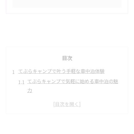
目次
てぶらキャンプで叶う手軽な車中泊体験
てぶらキャンプで気軽に始める車中泊の魅
力
荷物不要のてぶらキャンプの快適ポイント
解説
初心者におすすめのてぶらキャンプ準備術
てぶらキャンプで感じるキャンピングカー