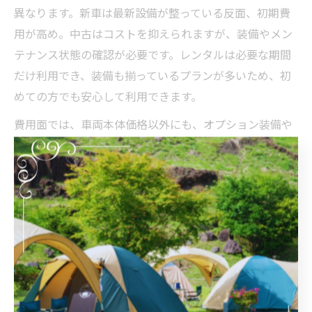
異なります。新車は最新設備が整っている反面、初期費
用が高め。中古はコストを抑えられますが、装備やメン
テナンス状態の確認が必要です。レンタルは必要な期間
だけ利用でき、装備も揃っているプランが多いため、初
めての方でも安心して利用できます。
費用面では、車両本体価格以外にも、オプション装備や
保険料、維持費がかかる点に注意が必要です。装備や費
用のバランスを見極め、ご自身の利用目的や予算に合わ
せて最適な選択を心がけましょう。
てぶらキャンプ向きキャンピングカーの維持費徹底解
説
てぶらキャンプに適したキャンピングカーの維持費につ
いて具体的に解説します。維持費には自動車税、重量