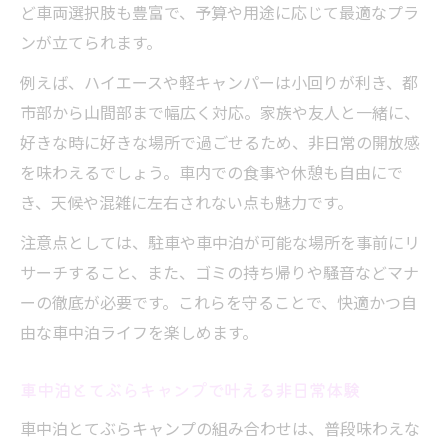
ど車両選択肢も豊富で、予算や用途に応じて最適なプラ
解説
ンが立てられます。
てぶらキャンプで使えるおすすめ車両比較
例えば、ハイエースや軽キャンパーは小回りが利き、都
快適な旅を叶えるてぶらキャンプ車両の選
市部から山間部まで幅広く対応。家族や友人と一緒に、
び方
好きな時に好きな場所で過ごせるため、非日常の開放感
を味わえるでしょう。車内での食事や休憩も自由にで
き、天候や混雑に左右されない点も魅力です。
注意点としては、駐車や車中泊が可能な場所を事前にリ
サーチすること、また、ゴミの持ち帰りや騒音などマナ
ーの徹底が必要です。これらを守ることで、快適かつ自
由な車中泊ライフを楽しめます。
車中泊とてぶらキャンプで叶える非日常体験
車中泊とてぶらキャンプの組み合わせは、普段味わえな