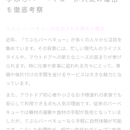
てぶらバーベキューが支持される背景を解
を徹底考察
説
準備ゼロで楽しむ手ぶらバーベキュー入門
てぶらバーベキューが注目される現代の理由
てぶらバーベキュー初心者の始め方ガイド
近年、「てぶらバーベキュー」が多くの人々から注目を
手間いらずのてぶらバーベキュー体験ポイ
集めています。その背景には、忙しい現代人のライフス
ント
タイルや、アウトドアへの新たなニーズの高まりが挙げ
準備不要なてぶらバーベキューの流れとコ
られます。特に仕事や家事に追われる方々にとって、準
ツ
備や後片付けの手間を省けるサービスは大きな魅力とな
てぶらバーベキューで味わう気軽なアウト
っています。
ドア
また、アウトドア初心者や小さなお子様連れの家族でも
失敗しないてぶらバーベキューの選び方
安心して利用できる点も人気の理由です。従来のバーベ
定番から話題まで手ぶらバーベキューメニュー
キューでは機材の運搬や食材の手配が負担となっていま
集
したが、てぶらバーベキューなら手軽に自然体験が可能
てぶらバーベキューの人気メニュー徹底解
です。こうした利便性が、幅広い年代やグループに支持