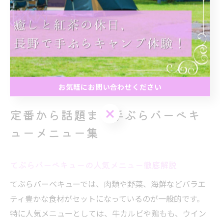
忘れずに行いましょう。特に公園や公共施設を利用する
場合は、バーベキューが許可されているか、ゴミの持ち
帰りルールなどを事前にチェックすることが大切です。
安全かつ快適なアウトドア体験のために、事前準備をし
っかり行いましょう。
お気軽にお問い合わせください
お気軽にお問い合わせください
定番から話題まで手ぶらバーベキ
ューメニュー集
てぶらバーベキューの人気メニュー徹底解説
てぶらバーベキューでは、肉類や野菜、海鮮などバラエ
ティ豊かな食材がセットになっているのが一般的です。
特に人気メニューとしては、牛カルビや鶏もも、ウイン