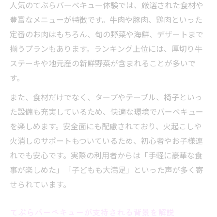
安全に楽しむ手ぶらバーベキューの注意点
人気のてぶらバーベキュー体験では、厳選された食材や
てぶらバーベキューで守るべき安全ポイン
豊富なメニューが特徴です。牛肉や豚肉、鶏肉といった
ト
定番のお肉はもちろん、旬の野菜や海鮮、デザートまで
揃うプランもあります。ランキング上位には、厚切り牛
トラブル防止のためのてぶらバーベキュー
ステーキや地元産の新鮮野菜が含まれることが多いで
注意事項
す。
公園や河川敷でのてぶらバーベキュー利用
ルール
また、食材だけでなく、タープやテーブル、椅子といっ
た設備も充実しているため、快適な環境でバーベキュー
てぶらバーベキューで知っておきたいマナ
を楽しめます。安全面にも配慮されており、火起こしや
ー
火消しのサポートもついているため、初心者やお子様連
安心安全に楽しむてぶらバーベキューの心
れでも安心です。実際の利用者からは「手軽に豪華な食
得
事が楽しめた」「子どもも大満足」といった声が多く寄
せられています。
てぶらバーベキューが支持される背景を解説