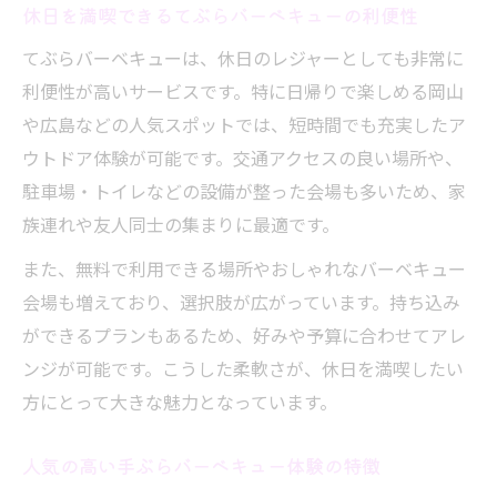
休日を満喫できるてぶらバーベキューの利便性
てぶらバーベキューで快適な時間を過ごす
てぶらバーベキューは、休日のレジャーとしても非常に
コツ
利便性が高いサービスです。特に日帰りで楽しめる岡山
アウトドア初心者でも安心なてぶらバーベ
や広島などの人気スポットでは、短時間でも充実したア
キュー術
ウトドア体験が可能です。交通アクセスの良い場所や、
人数や予算に合わせた手ぶらバーベキュー術
駐車場・トイレなどの設備が整った会場も多いため、家
人数別てぶらバーベキューの最適な選び方
族連れや友人同士の集まりに最適です。
予算感を抑えたてぶらバーベキューのコツ
また、無料で利用できる場所やおしゃれなバーベキュー
てぶらバーベキューでコスパを重視する方
会場も増えており、選択肢が広がっています。持ち込み
法
ができるプランもあるため、好みや予算に合わせてアレ
家族や友人と楽しむてぶらバーベキューの
ンジが可能です。こうした柔軟さが、休日を満喫したい
費用感
方にとって大きな魅力となっています。
てぶらバーベキューの人数調整と準備の工
人気の高い手ぶらバーベキュー体験の特徴
夫