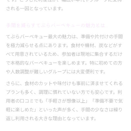
説
される一因となっています。
定番食材で楽しむてぶらバーベキューの魅
手間を減らすてぶらバーベキューの魅力とは
力
てぶらバーベキューで外せない話題のメニ
てぶらバーベキュー最大の魅力は、準備や片付けの手間
ュー
を極力減らせる点にあります。食材や機材、炭などがす
べて用意されているため、参加者は現地に集合するだけ
家族向けてぶらバーベキューメニューの選
で本格的なバーベキューを楽しめます。特に初めての方
び方
や人数調整が難しいグループには大変便利です。
手軽に楽しむおすすめてぶらバーベキュー
食材
さらに、食材のカットや味付けも事前に済ませてくれる
気軽に満喫できるてぶらバーベキューの秘訣
プランも多く、調理に慣れていない方でも安心です。利
用者の口コミでも「手軽さが想像以上」「準備不要で気
気軽に楽しめるてぶらバーベキューの工夫
軽に楽しめた」といった声が多く、手間の少なさは繰り
てぶらバーベキューを充実させるポイント
返し利用される大きな理由となっています。
手軽さを極めたてぶらバーベキューの楽し
み方