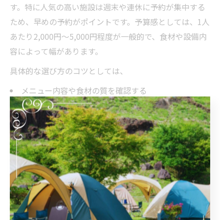
す。特に人気の高い施設は週末や連休に予約が集中する
ため、早めの予約がポイントです。予算感としては、1人
あたり2,000円～5,000円程度が一般的で、食材や設備内
容によって幅があります。
具体的な選び方のコツとしては、
メニュー内容や食材の質を確認する
設備（屋根付き・トイレ・電源など）の充実度をチェ
ックする
スタッフのサポート体制や安全対策が整っているかを
見る
持ち込み可能か、追加オプションの有無を調べる
などが挙げられます。これらを比較することで、参加者
全員が満足できる施設選びが可能となります。
注意点として、利用規約やキャンセルポリシーの確認も