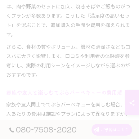
は、肉や野菜のセットに加え、焼きそばやご飯ものがつ
くプランが多数あります。こうした「満足度の高いセッ
ト」を選ぶことで、追加購入の手間や費用を抑えられま
す。
さらに、食材の質やボリューム、機材の清潔さなどもコ
スパに大きく影響します。口コミや利用者の体験談を参
考にし、実際の利用シーンをイメージしながら選ぶのが
おすすめです。
家族や友人と楽しむてぶらバーベキューの費用感
家族や友人同士でてぶらバーベキューを楽しむ場合、1
人あたりの費用は施設やプランによって異なりますが、
おおよそ2,500円～5,000円程度が一般的です。日帰り利
080-7508-2020
ご予約はこちら
用や人数割引のあるプランを選ぶと、さらにお得に楽し