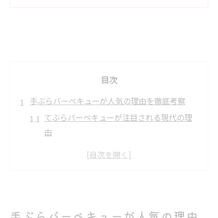
目次
手ぶらバーベキューが人気の理由を徹底考察
てぶらバーベキューが注目される現代の理
由
手間を減らすてぶらバーベキューの魅力と
は
休日を満喫できるてぶらバーベキューの利
便性
人気の高い手ぶらバーベキュー体験の特徴
手ぶらバーベキューが人気の理由