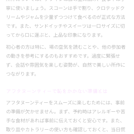
寧に使いましょう。スコーンは手で割り、クロテッドク
食べ方や皿の移動で気を付けたい所作
リームやジャムを少量ずつつけて食べるのが正式な方法
アフタヌーンティーで周囲から浮かないた
です。また、サンドイッチやスイーツは一口サイズに切
めのコツ
ってから口に運ぶと、上品な印象になります。
スコーンの正しい食べ方とティーカップの扱い
初心者の方は特に、場の空気を読むことや、他の参加者
方
の動きを参考にするのもおすすめです。過度に緊張せ
アフタヌーンティースコーンの食べ方と割り
ず、会話や雰囲気を楽しむ姿勢が、自然で美しい所作に
方のコツ
つながります。
スコーンに合う紅茶の選び方と飲み方のポ
イント
アフタヌーンティーで恥をかかない準備とは
ティーカップを上品に持つためのアフタヌ
アフタヌーンティーをスムーズに楽しむためには、事前
ーンティー流儀
の準備が欠かせません。まず、予約時はアレルギーや苦
スコーンと紅茶のマナーを身につける方法
手な食材があれば事前に伝えておくと安心です。また、
アフタヌーンティーでスマートに見せるス
取り皿やカトラリーの使い方も確認しておくと、当日慌