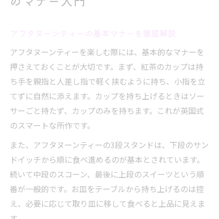
のマナー入門
意点
紅茶の飲み方で上品に楽しむアフタヌーンティ
アフタヌーンティーの基本マナーを徹底解説
ー
アフタヌーンティーを楽しむ際には、基本的なマナーを
アフタヌーンティー紅茶の正しい飲み方を
押さえておくことが大切です。まず、紅茶のカップは持
解説
ち手を親指と人差し指で軽く挟むように持ち、小指を立
紅茶のカップの持ち方とスマートな所作
てずに自然に添えます。カップを持ち上げるときはソー
アフタヌーンティーの紅茶を美味しく味わ
サーごと持たず、カップのみを持ちます。これが英国式
うコツ
のスマートな所作です。
ティーカップとソーサーの正しい扱い方を
また、アフタヌーンティーの3段スタンドは、下段のサン
知る
ドイッチから順に食べ進めるのが基本とされています。
紅茶の香りと味を引き立てる飲み方の基本
続いて中段のスコーン、最後に上段のスイーツという順
食べ方の順番を知って優雅なひとときを満喫
番が一般的です。お皿をテーブルから持ち上げるのは控
アフタヌーンティー3段の食べ方と順番の基
え、必要に応じて取り皿に移して食べると上品に見えま
本
す。