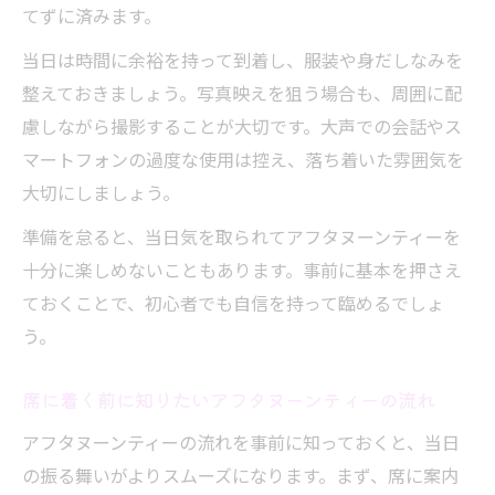
コーンの食べ方
てずに済みます。
余ったお菓子やマナー違反に見えない振る舞い
当日は時間に余裕を持って到着し、服装や身だしなみを
方
整えておきましょう。写真映えを狙う場合も、周囲に配
アフタヌーンティーで食べきれない時の対
慮しながら撮影することが大切です。大声での会話やス
応マナー
マートフォンの過度な使用は控え、落ち着いた雰囲気を
残したお菓子をマナー違反にしない工夫
大切にしましょう。
アフタヌーンティーでお菓子を残す際の配
準備を怠ると、当日気を取られてアフタヌーンティーを
慮
十分に楽しめないこともあります。事前に基本を押さえ
全部食べていいのか迷う時の対処法
ておくことで、初心者でも自信を持って臨めるでしょ
アフタヌーンティーの席を美しく保つ所作
う。
席に着く前に知りたいアフタヌーンティーの流れ
アフタヌーンティーの流れを事前に知っておくと、当日
の振る舞いがよりスムーズになります。まず、席に案内