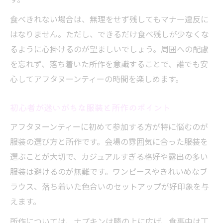
なぜ下段から食べるのがマナーなのかを解
食べきれない場合は、無理をせず残してもマナー違反に
説
はなりません。ただし、できるだけ食べ残しが少なくな
温かいものや冷たいものの優先順位を押さ
るように心掛けるのが望ましいでしょう。周囲への配慮
える
を忘れず、落ち着いた所作を意識することで、誰でも安
アフタヌーンティーの食べ方とお皿の使い
心してアフタヌーンティーの時間を楽しめます。
方
初心者が迷いがちな服装と所作のポイント
食べ方の順番で迷わないためのポイント紹
介
アフタヌーンティーに初めて参加する方が特に悩むのが
取り皿がない時もスマートな所作を身につける
服装の選び方と所作です。会場の雰囲気に合った服装を
選ぶことが大切で、カジュアルすぎる格好や露出の多い
アフタヌーンティーで取り皿がない場合の
服装は避けるのが無難です。ワンピースやきれいめなブ
対応法
ラウス、落ち着いた色合いのセットアップが好印象を与
お皿をおろすタイミングとマナーを徹底解
えます。
説
所作については、ナプキンは膝の上に広げ、食事中は丁
アフタヌーンティーのお皿と食器の扱い方