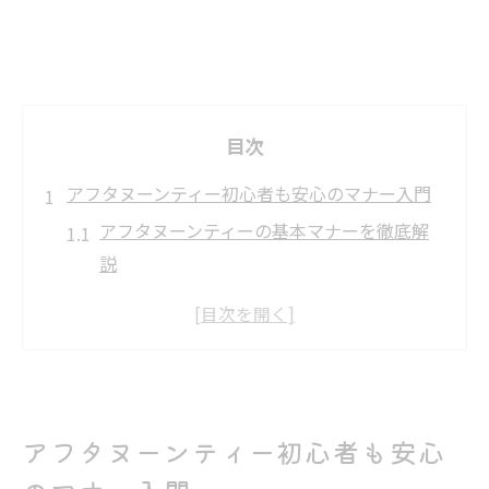
目次
アフタヌーンティー初心者も安心のマナー入門
アフタヌーンティーの基本マナーを徹底解
説
初心者が迷いがちな服装と所作のポイント
アフタヌーンティーで恥をかかない準備と
は
席に着く前に知りたいアフタヌーンティー
の流れ
アフタヌーンティー初心者も安心
服装選びに役立つアフタヌーンティーの注