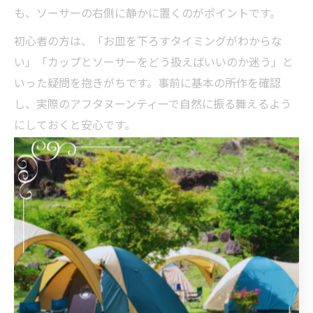
も、ソーサーの右側に静かに置くのがポイントです。
初心者の方は、「お皿を下ろすタイミングがわからな
い」「カップとソーサーをどう扱えばいいのか迷う」と
いった疑問を抱きがちです。事前に基本の所作を確認
し、実際のアフタヌーンティーで自然に振る舞えるよう
にしておくと安心です。
紅茶の香りと味を引き立てる飲み方の基本
紅茶の香りと味を最大限に引き立てるためには、まずカ
ップに顔を近づけてゆっくりと香りを楽しみます。香り
を感じた後、少量ずつ口に含むことで、紅茶の繊細な風
味や渋み、甘みを感じ取ることができます。決して一気
に流し込まず、時間をかけて味わうことがポイントで
す。