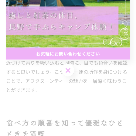
紅茶にミルクやレモンを加える場合は、紅茶そのものの
味を一度確かめてから加えると、味の変化をより楽しめ
ます。特にアフタヌーンティーでは、ストレートティー
から始めるのが基本とされており、好みに応じてミルク
やレモンを加える流れが一般的です。
紅茶の香りを存分に楽しみたい方は、カップの縁に鼻を
お気軽にお問い合わせください
近づけて香りを吸い込むと同時に、目でも色合いを確認
お気軽にお問い合わせください
すると良いでしょう。こうした一連の所作を身につける
ことで、アフタヌーンティーの魅力を一層深く味わうこ
とができます。
食べ方の順番を知って優雅なひと
ときを満喫