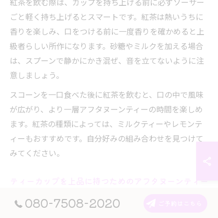
紅茶を飲む際は、カップを持ち上げる前に必ずソーサー
ごと軽く持ち上げるとスマートです。紅茶は熱いうちに
香りを楽しみ、口をつける前に一度香りを確かめると上
級者らしい所作になります。砂糖やミルクを加える場合
は、スプーンで静かにかき混ぜ、音を立てないように注
意しましょう。
スコーンを一口食べた後に紅茶を飲むと、口の中で風味
が広がり、より一層アフタヌーンティーの時間を楽しめ
ます。紅茶の種類によっては、ミルクティーやレモンテ
ィーもおすすめです。自分好みの組み合わせを見つけて
みてください。
ティーカップを上品に持つためのアフタヌーンティー
流儀
080-7508-2020
ご予約はこちら
アフタヌーンティーの場では、ティーカップの持ち方に