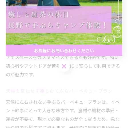
しや強風も防げるため、季節を問わず快適な環境を提供
します。
例えば、大阪や柏など都市近郊のバーベキュー場では、
屋根付き・手ぶらプランを選択することで、女性や子連
れファミリー、カップルにも人気です。施設によっては
椅子やテーブルの配置も自由にでき、人数や用途に合わ
お気軽にお問い合わせください
せてスペースをカスタマイズできる点も好評です。特に
お気軽にお問い合わせください
初心者やアウトドアが苦手な方にも安心して利用できる
のが魅力です。
天候を気にせず楽しむてぶらバーベキュープラン
天候に左右されない手ぶらバーベキュープランは、イベ
ント幹事にとって大きな味方です。食材や機材の準備・
運搬が不要で、現地で必要なものが全て揃うため、急な
雨や風でも慌てずに済みます。予約時に屋根付きや全天