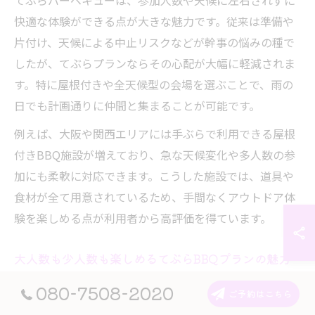
てぶらバーベキューは、参加人数や天候に左右されずに
快適な体験ができる点が大きな魅力です。従来は準備や
片付け、天候による中止リスクなどが幹事の悩みの種で
したが、てぶらプランならその心配が大幅に軽減されま
す。特に屋根付きや全天候型の会場を選ぶことで、雨の
日でも計画通りに仲間と集まることが可能です。
例えば、大阪や関西エリアには手ぶらで利用できる屋根
付きBBQ施設が増えており、急な天候変化や多人数の参
加にも柔軟に対応できます。こうした施設では、道具や
食材が全て用意されているため、手間なくアウトドア体
験を楽しめる点が利用者から高評価を得ています。
大人数も少人数も楽しめるてぶらBBQプランの魅力
てぶらバーベキューは、大人数のグループから少人数の
080-7508-2020
ご予約はこちら
集まりまで幅広く対応できる点が特徴です。団体でのイ