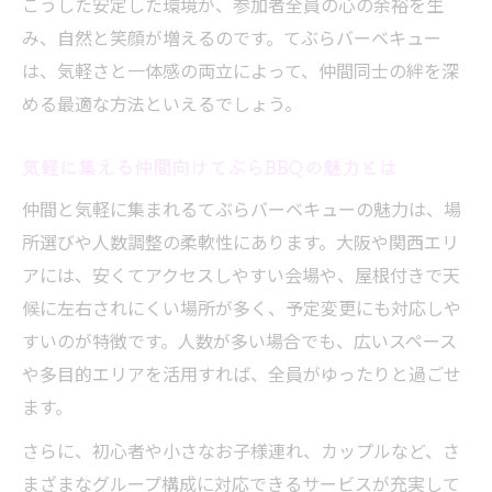
こうした安定した環境が、参加者全員の心の余裕を生
てぶらバーベキューで初参加でも楽しむポ
み、自然と笑顔が増えるのです。てぶらバーベキュー
イント
は、気軽さと一体感の両立によって、仲間同士の絆を深
手ぶらBBQでわかりやすい準備と片付けの
める最適な方法といえるでしょう。
流れ
気軽に集える仲間向けてぶらBBQの魅力とは
初めてでも安心なてぶらバーベキュー施設
の特徴
仲間と気軽に集まれるてぶらバーベキューの魅力は、場
人数や天候を問わない快適BBQプラン紹介
所選びや人数調整の柔軟性にあります。大阪や関西エリ
てぶらバーベキューで人数・天候不問の快
アには、安くてアクセスしやすい会場や、屋根付きで天
適体験
候に左右されにくい場所が多く、予定変更にも対応しや
すいのが特徴です。人数が多い場合でも、広いスペース
大人数も少人数も楽しめるてぶらBBQプラ
や多目的エリアを活用すれば、全員がゆったりと過ごせ
ンの魅力
ます。
天候や人数に左右されないてぶらバーベキ
ュー活用法
さらに、初心者や小さなお子様連れ、カップルなど、さ
まざまなグループ構成に対応できるサービスが充実して
てぶらバーベキューで柔軟に対応できる会