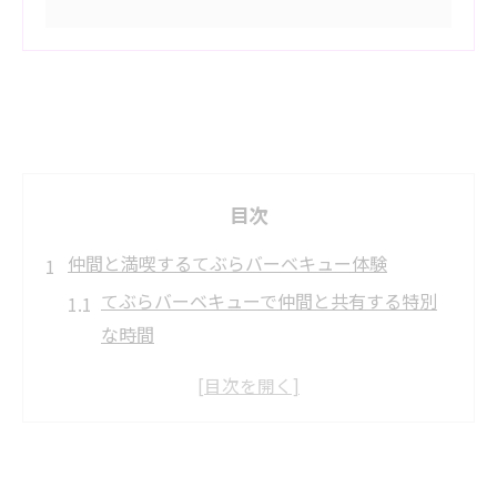
目次
仲間と満喫するてぶらバーベキュー体験
てぶらバーベキューで仲間と共有する特別
な時間
手間なく楽しめる仲間同士のBBQ体験ポイ
ント
てぶらバーベキューが仲間の絆を深める理
由