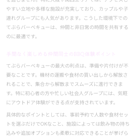
ュー活用法
やすい立地や多様な施設が充実しており、カップルや子
雨の日も安心なてぶらバーベキューの選び方
連れグループにも人気があります。こうした環境下での
てぶらバーベキューは雨天対応施設が安心
てぶらバーベキューは、仲間と非日常の時間を共有する
ポイント
のに最適です。
雨の日も盛り上がる屋根付き手ぶらBBQの
手間なく楽しめる仲間同士のBBQ体験ポイント
魅力
天候を気にせず楽しむてぶらバーベキュー
てぶらバーベキューの最大の利点は、準備や片付けが不
プラン
要なことです。機材の運搬や食材の買い出しから解放さ
れることで、集合から解散までスムーズに進行できま
雨天でも快適なてぶらバーベキュー会場の
す。特に初心者の方や忙しい社会人グループには、気軽
選び方
にアウトドア体験ができる点が支持されています。
仲間と安心して使える雨対応てぶらバーベ
キュー
具体的なポイントとしては、事前予約で人数や食材セッ
会話が弾む場所で手軽にBBQを楽しもう
トを選ぶだけでOKなこと、施設によっては飲み物の持ち
込みや追加オプションも柔軟に対応できることが挙げら
てぶらバーベキューで会話が盛り上がる場