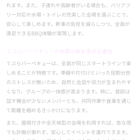
れます。また、子連れや高齢者がいる場合も、バリアフ
づくり
リー対応や水場・トイレの充実した会場を選ぶことで、
会話重視の仲間には手ぶらBBQが最適な理
安心して楽しめます。幹事の負担を減らしつつ、全員が
由
満足できるBBQ体験が実現します。
手軽なてぶらバーベキューで交流を深める
方法
てぶらバーベキューが仲間の絆を深める理由
てぶらバーベキューなら初心者も会話に集
てぶらバーベキューは、全員が同じスタートラインで楽
中できる
しめることが特徴です。準備や片付けといった役割分担
和やかな雰囲気作りに効くてぶらバーベキ
のストレスが無いため、自然と会話や協力が生まれやす
ュー活用術
くなり、グループの一体感が高まります。特に、普段は
初心者も安心できるてぶらバーベキュー活用術
話す機会が少ないメンバーとも、共同作業や食事を通じ
てぶらバーベキューなら初心者も安心して
て距離を縮めるきっかけになります。
参加可能
また、屋根付きや全天候型の会場を利用すれば、急な雨
初心者に優しいてぶらBBQのサポート体制
でも計画が崩れず、安心してイベントを進行できます。
とは