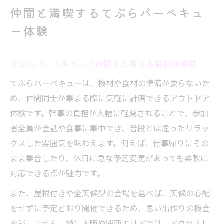
気軽に集える仲間向けてぶらBBQの魅力と
仲間と満喫するてぶらバーベキュ
は
ー体験
仲間と過ごすてぶらバーベキューの思い出
作り
てぶらバーベキューで仲間と共有する特別な時間
てぶらバーベキューなら手間いらずで集える
てぶらバーベキューは、機材や食材の準備が要らないた
てぶらバーベキューなら準備いらずで集合
め、仲間同士が集まる際に気軽に計画できるアウトドア
が簡単
体験です。幹事の負担が大幅に軽減されることで、参加
手間を省けるてぶらバーベキューの便利な
者全員が会話や食事に集中でき、普段とは違ったリラッ
仕組み
クスした雰囲気を味わえます。例えば、仕事帰りにその
忙しい仲間にも好評のてぶらバーベキュー
まま集合したり、休日に急な予定変更があっても柔軟に
集まり術
対応できる点が魅力です。
てぶらバーベキューの手軽さが人気の理由
また、屋根付きや全天候型の会場を選べば、天候の心配
解説
をせずに予定どおり開催できるため、思い出作りの機会
仲間との集合がスムーズなてぶらバーベキ
を逃しません。特に大阪や関西エリアでは、アクセスし