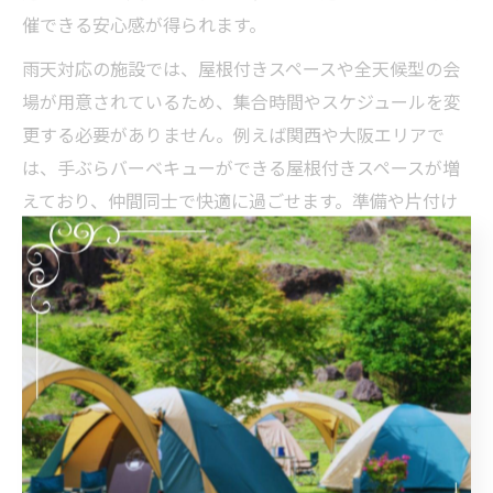
催できる安心感が得られます。
雨天対応の施設では、屋根付きスペースや全天候型の会
場が用意されているため、集合時間やスケジュールを変
更する必要がありません。例えば関西や大阪エリアで
は、手ぶらバーベキューができる屋根付きスペースが増
えており、仲間同士で快適に過ごせます。準備や片付け
も施設側に任せられるため、参加者全員が気兼ねなく楽
しめるのも大きな魅力です。
雨の日も盛り上がる屋根付き手ぶらBBQの魅力
屋根付きの手ぶらバーベキューは、雨の日でも計画変更
の必要がなく、仲間との集まりをよりスムーズに実現し
ます。天候の心配がないことで、急な雨でも盛り上がり
を損なうことがありません。屋根付きスペースは、日差