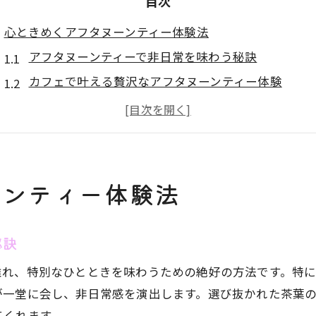
目次
心ときめくアフタヌーンティー体験法
アフタヌーンティーで非日常を味わう秘訣
カフェで叶える贅沢なアフタヌーンティー体験
季節感あふれるアフタヌーンティーの魅力
アフタヌーンティーを彩るカフェの選び方
アフタヌーンティー店舗で得る特別な時間
非日常のカフェ時間を満喫するヒント
ーンティー体験法
アフタヌーンティーで楽しむカフェ空間の選び方
非日常感を高めるアフタヌーンティーメニューの工
秘訣
カフェで味わうアフタヌーンティーの贅沢な過ごし
離れ、特別なひとときを味わうための絶好の方法です。特
アフタヌーンティーランチタイムの楽しみ方
が一堂に会し、非日常感を演出します。選び抜かれた茶葉
カフェで非日常を感じるアフタヌーンティー体験
てくれます。