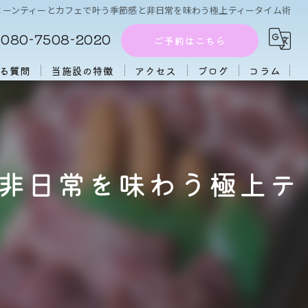
ヌーンティーとカフェで叶う季節感と非日常を味わう極上ティータイム術
080-7508-2020
ご予約はこちら
る質問
当施設の特徴
アクセス
ブログ
コラム
周辺施設
アフタヌーンティー
非日常を味わう極上テ
団体
大人数
初心者