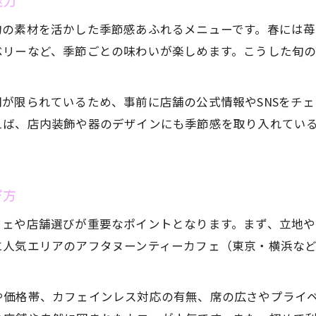
魅力
カフェで手軽に味わうアフタヌーンティー術
旬の素材を活かした季節感あふれるメニューです。春には
予約不要で楽しむアフタヌーンティーカフェ
ベリーなど、季節ごとの味わいが楽しめます。こうした旬
アフタヌーンティー初心者向けカフェ選びのコツ
アフタヌーンティーカフェで気軽な贅沢を満喫
が限られているため、事前に店舗の公式情報やSNSをチ
コスパ重視で選ぶアフタヌーンティーカフェ
えば、店内装飾や器のデザインにも季節感を取り入れてい
自分へのご褒美にはアフタヌーンティーがおすすめ
アフタヌーンティーで叶う最高のご褒美時間
カフェで味わう自分だけのアフタヌーンティー
び方
お気軽にお問い合わせください
お気軽にお問い合わせください
アフタヌーンティーで心満たすご褒美プラン
フェや店舗選びが重要なポイントとなります。まず、立地
カフェ利用で楽しむ贅沢なアフタヌーンティー
に人気エリアのアフタヌーンティーカフェ（東京・横浜な
アフタヌーンティーカフェで過ごす癒やしの午後
や価格帯、カフェインレス対応の有無、席の広さやプライ