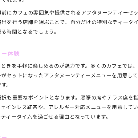
季節感溢れるアフタヌーンティーの楽しみ方
事前にカフェの雰囲気や提供されるアフタヌーンティーセ
カフェで楽しむ季節限定アフタヌーンティー
演出を行う店舗を選ぶことで、自分だけの特別なティータ
旬の素材で彩るアフタヌーンティーの季節感
残る時間となるでしょう。
アフタヌーンティーで味わう季節の贅沢メニュー
季節ごとのカフェアフタヌーンティー体験法
ィー体験
アフタヌーンティーカフェで楽しむシーズナルスイ
とときを手軽に楽しめるのが魅力です。多くのカフェでは
優雅な午後に彩り添えるカフェの魅力
ーがセットになったアフタヌーンティーメニューを用意し
アフタヌーンティーで楽しむカフェの優雅な空間
です。
カフェで味わうアフタヌーンティーの贅沢感
選択も重要なポイントとなります。窓際の席やテラス席を
アフタヌーンティーカフェの洗練された雰囲気
フェインレス紅茶や、アレルギー対応メニューを用意して
カフェで叶えるアフタヌーンティーの特別感
なティータイムを過ごせる理由となっています。
アフタヌーンティーカフェで癒やしのひととき
手軽に極上ティータイムを叶えるコツ