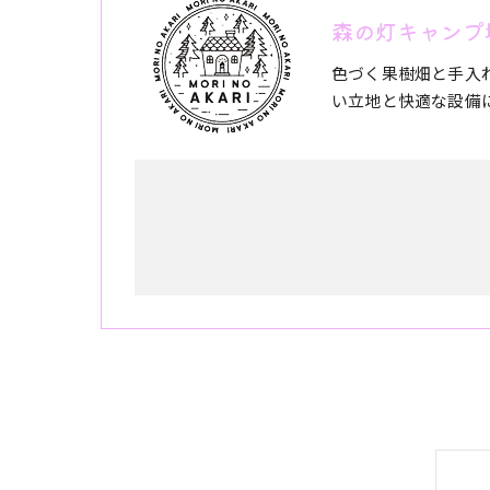
森の灯キャンプ
色づく果樹畑と手入
い立地と快適な設備