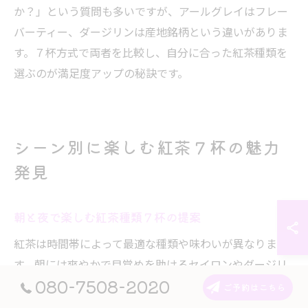
か？」という質問も多いですが、アールグレイはフレー
バーティー、ダージリンは産地銘柄という違いがありま
す。７杯方式で両者を比較し、自分に合った紅茶種類を
選ぶのが満足度アップの秘訣です。
シーン別に楽しむ紅茶７杯の魅力
発見
朝と夜で楽しむ紅茶種類７杯の提案
紅茶は時間帯によって最適な種類や味わいが異なりま
す。朝には爽やかで目覚めを助けるセイロンやダージリ
080-7508-2020
ン、夜にはリラックスできるアッサムや優しいフレーバ
ご予約はこちら
ーティーがおすすめです。このように、トップアップテ