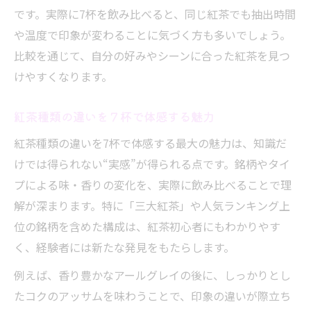
です。実際に7杯を飲み比べると、同じ紅茶でも抽出時間
紅茶種類選びに役立つ７杯飲み比べのコツ
や温度で印象が変わることに気づく方も多いでしょう。
紅茶種類の特徴を７杯で整理する方法
比較を通じて、自分の好みやシーンに合った紅茶を見つ
フレーバー紅茶種類も７杯で選びやすく
けやすくなります。
アールグレイやダージリン７杯で選択のポ
イント
紅茶種類の違いを７杯で体感する魅力
シーン別に楽しむ紅茶７杯の魅力発見
紅茶種類の違いを7杯で体感する最大の魅力は、知識だ
朝と夜で楽しむ紅茶種類７杯の提案
けでは得られない“実感”が得られる点です。銘柄やタイ
シーン別に選ぶ紅茶種類と７杯の味わい
プによる味・香りの変化を、実際に飲み比べることで理
おもてなしに最適な紅茶種類７杯の組み合
解が深まります。特に「三大紅茶」や人気ランキング上
わせ
位の銘柄を含めた構成は、紅茶初心者にもわかりやす
ペットボトルでは味わえない紅茶種類７杯
く、経験者には新たな発見をもたらします。
の魅力
例えば、香り豊かなアールグレイの後に、しっかりとし
フレーバー紅茶種類も７杯でシーンごとに
たコクのアッサムを味わうことで、印象の違いが際立ち
堪能