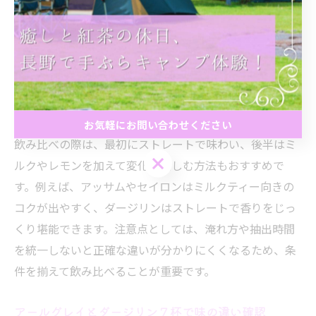
ム、セイロン、キーマンなど世界各地の産地や製法によ
る違いがあります。７杯飲み比べを行う際は、茶葉の産
地や発酵度、フレーバーの有無といった特徴を意識して
選ぶことがポイントです。特に香りや色、渋みの強さは
種類ごとに大きく異なるため、比較しやすい特徴の一つ
です。
お気軽にお問い合わせください
飲み比べの際は、最初にストレートで味わい、後半はミ
お気軽にお問い合わせください
ルクやレモンを加えて変化を楽しむ方法もおすすめで
す。例えば、アッサムやセイロンはミルクティー向きの
コクが出やすく、ダージリンはストレートで香りをじっ
くり堪能できます。注意点としては、淹れ方や抽出時間
を統一しないと正確な違いが分かりにくくなるため、条
件を揃えて飲み比べることが重要です。
アールグレイとダージリン７杯で味の違い確認