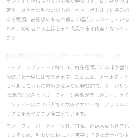
ランスよく構成されている点が特徴です。甘い香りの紅
アールグレイとダージリン７杯で味の違い
茶や、爽やかな味わいのもの、ペットボトルで馴染みの
確認
ある種類、高級感のある茶葉まで幅広くカバーしている
人気紅茶種類の違いを７杯で知る方法
ため、初心者から上級者まで満足できる内容となってい
フレーバーティーと定番紅茶の７杯比較
ます。
個性際立つ紅茶種類の味わいを知るなら
トップアップティー７杯で知る紅茶種類の
紅茶種類とトップアップティー７杯の味わい比較
個性
トップアップティー７杯では、紅茶種類ごとの味や香り
紅茶種類ごとの味わいを７杯で深掘り
の違いを一度に比較できます。たとえば、アールグレイ
フレーバー紅茶種類の香りを７杯で体感
はベルガモットの爽やかな香りが特徴的で、ダージリン
紅茶種類人気の理由を７杯で探る
は繊細な渋みとフルーティーな余韻が楽しめます。セイ
アールグレイなど紅茶種類別７杯の味比べ
ロンティーはクセが少なく飲みやすい一方、アッサムは
コクとまろやかさが際立っています。
紅茶選びに迷った時の７杯実践ガイド
トップアップティー７杯で自分好みの紅茶
また、フレーバーティーや甘い紅茶、高級茶葉も含まれ
種類発見
ているため、味わいの幅広さを実感できるのがポイント