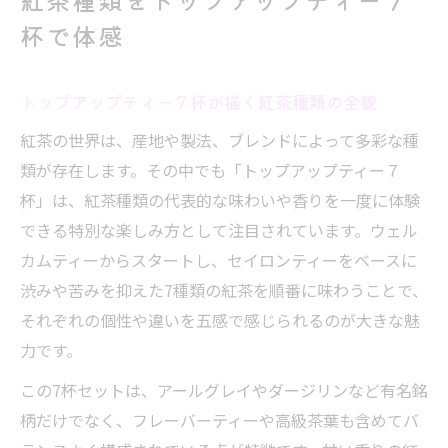
人気の紅茶種類を７杯で飲み比べる方法
杯で体感
７杯飲み比べで広がる紅茶の世界観
トップアップティー７杯で紅茶種類の特徴
トップアップティー７杯が描く紅茶種類の全貌
を発見
紅茶の世界は、産地や製法、ブレンドによって多彩な種
紅茶種類とアールグレイの違いを７杯で学
類が存在します。その中でも「トップアップティー７
ぶ
杯」は、紅茶種類の代表的な味わいや香りを一度に体験
高級紅茶種類も７杯で味と香りを比較
できる特別な楽しみ方として注目されています。ウェル
紅茶種類の甘い香りを７杯で楽しむ秘訣
カムティーからスタートし、セイロンティーをベースに
フレーバー紅茶種類も７杯飲み比べで実感
渋みや苦みを抑えた7種類の紅茶を順番に味わうことで、
それぞれの個性や違いを五感で感じられるのが大きな魅
トップアップティー７杯が導く紅茶の違い
力です。
紅茶種類ごとのトップアップティー７杯体
験記
この7杯セットは、アールグレイやダージリンなど有名銘
紅茶種類の違いと７杯飲み比べのポイント
柄だけでなく、フレーバーティーや高級茶葉も含めてバ