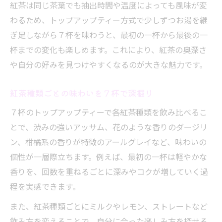
紅茶は同じ茶葉でも抽出時間や温度によっても風味が変
わるため、トップアップティー方式で少しずつお湯を継
ぎ足しながら７杯を味わうと、最初の一杯から最後の一
杯までの変化も楽しめます。これにより、紅茶の奥深さ
や自分の好みを見つけやすくなるのが大きな魅力です。
紅茶種類ごとの味わいを７杯で深掘り
７杯のトップアップティーで各紅茶種類を飲み比べるこ
とで、渋みの強いアッサム、花のような香りのダージリ
ン、柑橘系の香りが特徴のアールグレイなど、味わいの
個性が一層際立ちます。例えば、最初の一杯は軽やかな
香りを、回数を重ねるごとに深みやコクが増していく過
程を実感できます。
また、紅茶種類ごとにミルクやレモン、ストレートなど
飲み方を変えることで、自分に合った楽しみ方を探せる