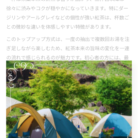
徐々に渋みやコクが穏やかになっていきます。特にダー
ジリンやアールグレイなどの個性が強い紅茶は、杯数ご
との微妙な違いを体感しやすい特徴があります。
このトップアップ方式は、一度の抽出で複数回お湯を注
ぎ足しながら楽しむため、紅茶本来の旨味の変化を一連
の流れで感じられるのが魅力です。初心者の方には、最
初は香りや色の違いに注目し、慣れてきたら味わいの余
韻や渋みのバランスも比べてみることをおすすめしま
す。紅茶好きの方には、産地別やフレーバーティーとの
組み合わせで７杯を試すことで、より奥深い世界を発見
できるでしょう。
紅茶種類の違いと７杯飲み比べのポイント
紅茶の種類には、ダージリン、アールグレイ、アッサ