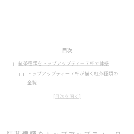
目次
紅茶種類をトップアップティー７杯で体感
トップアップティー７杯が描く紅茶種類の
全貌
紅茶種類とトップアップティー７杯の味わ
い比較
紅茶種類の違いを７杯で体感する魅力
フレーバー豊かな紅茶種類の世界を７杯で
知る
紅茶種類をトップアップティー７