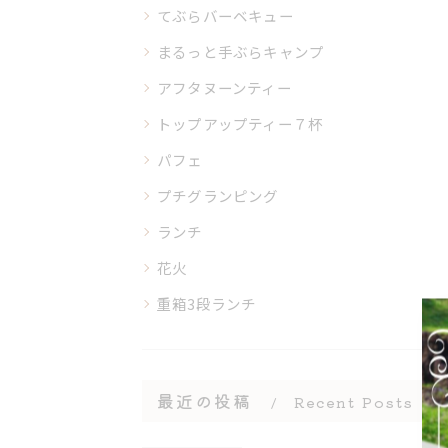
てぶらバーベキュー
まるっと手ぶらキャンプ
アフタヌーンティー
トップアップティー７杯
パフェ
プチグランピング
ランチ
花火
重箱3段ランチ
最近の投稿
Recent Posts