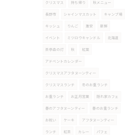
クリスマス
持ち帰り
秋メニュー
長野市
シャインマスカット
キャンプ場
キッシュ
りんご
激安
新鮮
イベント
ミツロウキャンドル
北海道
茶亭森の灯
秋
紅葉
アドベントカレンダー
クリスマスアフタヌーンティー
クリスマスランチ
冬のお重ランチ
お重ランチ
お正月営業
隠れ家カフェ
春のアフタヌーンティー
春のお重ランチ
お祝い
ケーキ
アフタヌーンティー
ランチ
紅茶
カレー
パフェ