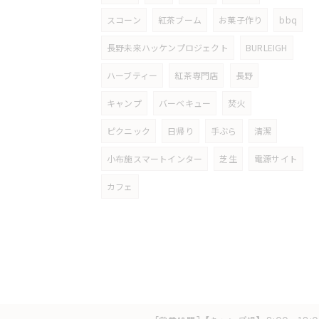
スコーン
紅茶ブーム
お菓子作り
bbq
長野未来ハッケンプロジェクト
BURLEIGH
ハーブティー
紅茶専門店
長野
キャンプ
バーベキュー
焚火
ピクニック
日帰り
手ぶら
清潔
小布施スマートインター
芝生
電源サイト
カフェ