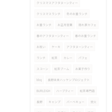
クリスマスアフタヌーンティー
クリスマスランチ
冬のお重ランチ
お重ランチ
お正月営業
隠れ家カフェ
春のアフタヌーンティー
春のお重ランチ
お祝い
ケーキ
アフタヌーンティー
ランチ
紅茶
カレー
パフェ
スコーン
紅茶ブーム
お菓子作り
bbq
長野未来ハッケンプロジェクト
BURLEIGH
ハーブティー
紅茶専門店
長野
キャンプ
バーベキュー
焚火