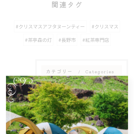
関連タグ
#クリスマスアフタヌーンティー
#クリスマス
#茶亭森の灯
#長野市
#紅茶専門店
カテゴリー
Categories
全てのカテゴリー
周辺施設
アフタヌーンティー
団体
大人数