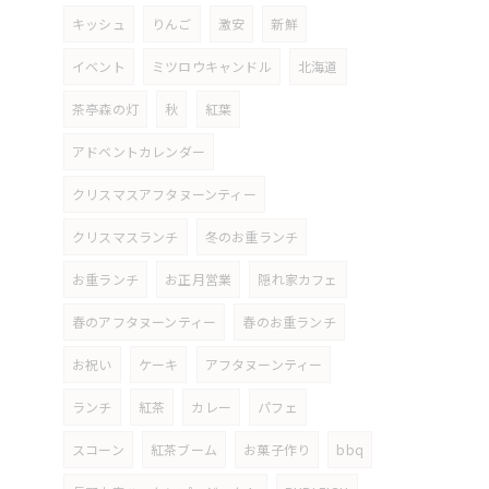
キッシュ
りんご
激安
新鮮
イベント
ミツロウキャンドル
北海道
茶亭森の灯
秋
紅葉
アドベントカレンダー
クリスマスアフタヌーンティー
クリスマスランチ
冬のお重ランチ
お重ランチ
お正月営業
隠れ家カフェ
春のアフタヌーンティー
春のお重ランチ
お祝い
ケーキ
アフタヌーンティー
ランチ
紅茶
カレー
パフェ
スコーン
紅茶ブーム
お菓子作り
bbq