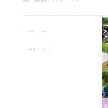
---------------------------------------------------------
アフタヌーンティー
< 前のページ