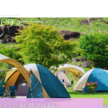
-------------
一覧に戻る
関連タグ
#紅茶
#紅茶専門店
#アフタヌーンティー
#秋メニュ