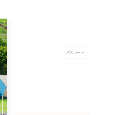
次のページ >
ー