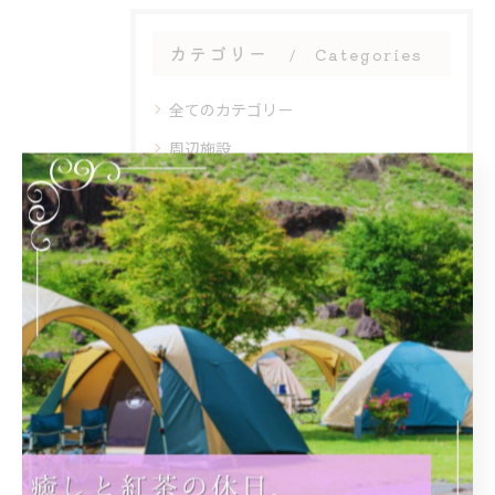
カテゴリー
Categories
全てのカテゴリー
周辺施設
アフタヌーンティー
団体
大人数
初心者
最近の投稿
Recent
Posts