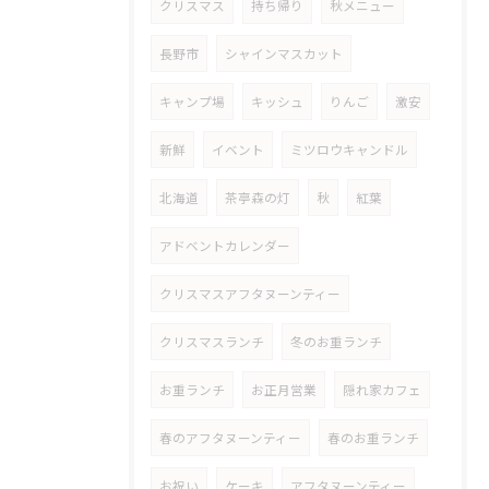
クリスマス
持ち帰り
秋メニュー
長野市
シャインマスカット
キャンプ場
キッシュ
りんご
激安
新鮮
イベント
ミツロウキャンドル
北海道
茶亭森の灯
秋
紅葉
アドベントカレンダー
クリスマスアフタヌーンティー
クリスマスランチ
冬のお重ランチ
お重ランチ
お正月営業
隠れ家カフェ
春のアフタヌーンティー
春のお重ランチ
お祝い
ケーキ
アフタヌーンティー