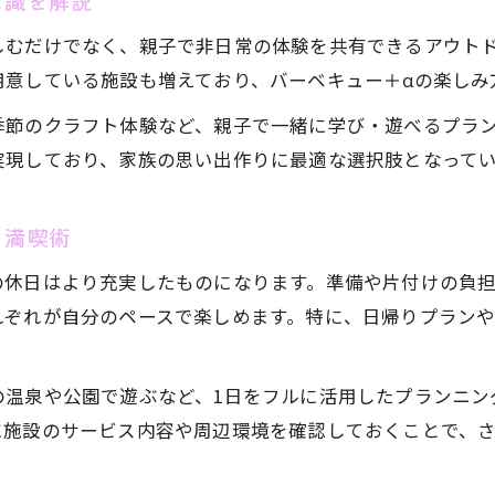
常識を解説
てぶらバーベキュー選びで外せない家族目線
しむだけでなく、親子で非日常の体験を共有できるアウト
親子で快適なてぶらBBQスポットの条件
用意している施設も増えており、バーベキュー＋αの楽しみ
子供の遊び場があるてぶらBBQ施設の選び方
季節のクラフト体験など、親子で一緒に学び・遊べるプラ
安全と楽しさ両立のてぶらバーベキューポイント
実現しており、家族の思い出作りに最適な選択肢となって
親もリラックスできるてぶらBBQ場の特徴
遊びも休憩も充実のてぶらBBQで週末満喫
日満喫術
てぶらバーベキューで親子の休日の思い出作り
の休日はより充実したものになります。準備や片付けの負
遊びも休憩も叶うてぶらBBQの楽しみ方
お気軽にお問い合わせください
お気軽にお問い合わせください
れぞれが自分のペースで楽しめます。特に、日帰りプラン
てぶらバーベキューで週末を充実させるコツ
子供と一緒に過ごすてぶらBBQの過ごし方提案
の温泉や公園で遊ぶなど、1日をフルに活用したプランニン
てぶらバーベキューで家族みんなが笑顔に
に施設のサービス内容や周辺環境を確認しておくことで、