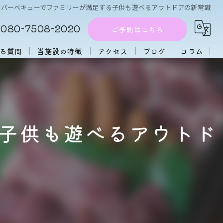
らバーベキューでファミリーが満足する子供も遊べるアウトドアの新常識
080-7508-2020
ご予約はこちら
る質問
当施設の特徴
アクセス
ブログ
コラム
周辺施設
アフタヌーンティー
子供も遊べるアウトド
団体
大人数
初心者