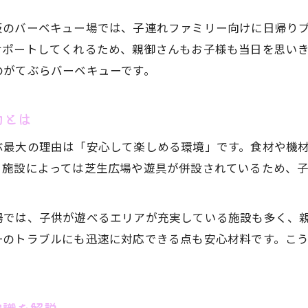
手軽さ重視の家族向けアウトドア新定番
阪のバーベキュー場では、子連れファミリー向けに日帰り
てぶらバーベキューで気軽に家族アウトドア
サポートしてくれるため、親御さんもお子様も当日を思い
家族で楽しむ手軽なてぶらBBQのポイント
のがてぶらバーベキューです。
てぶらBBQが叶える時短アウトドア体験術
準備いらずで家族満足のてぶらバーベキュー
力とは
子連れでもラクなアウトドアはてぶらBBQで
ぶ最大の理由は「安心して楽しめる環境」です。食材や機
日帰りも手軽に楽しむファミリーBBQ術
、施設によっては芝生広場や遊具が併設されているため、
日帰りで満喫するてぶらバーベキュー活用法
てぶらBBQで家族の時短アウトドアを実現
場では、子供が遊べるエリアが充実している施設も多く、
日帰りでも充実するてぶらバーベキュー体験
一のトラブルにも迅速に対応できる点も安心材料です。こ
ファミリー向けてぶらBBQの利便性と魅力
てぶらバーベキューで親子の休日を満喫
親も子も笑顔になれるBBQ場の選び方