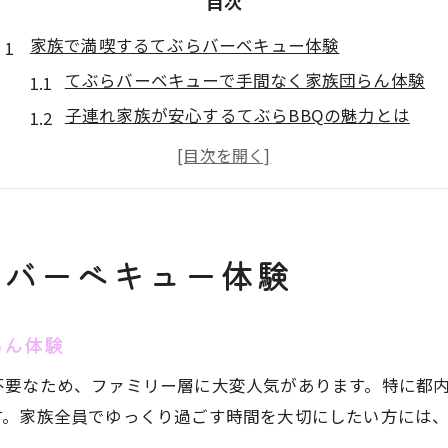
目次
家族で満喫するてぶらバーベキュー体験
てぶらバーベキューで手間なく家族団らん体験
子連れ家族が安心するてぶらBBQの魅力とは
親子で楽しむてぶらバーベキューの新常識を解説
てぶらバーベキューが叶える家族の休日満喫術
家族向けてぶらバーベキューの安全ポイント
子供と安心して遊べる手ぶらBBQ活用法
らバーベキュー体験
てぶらバーベキューで子供が遊べる環境づくり
親も安心のてぶらBBQ場選びのポイント
らん体験
遊具充実のてぶらバーベキュー体験の魅力
不要なため、ファミリー層に大変人気があります。特に都
子連れOKのてぶらバーベキュー活用術を紹介
す。家族全員でゆっくり過ごす時間を大切にしたい方には
てぶらBBQで子供が飽きない遊び方アイデア