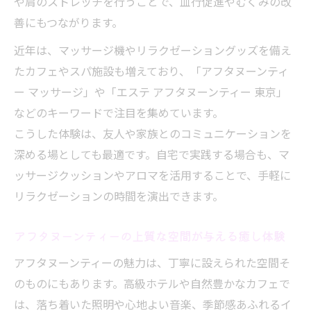
や肩のストレッチを行うことで、血行促進やむくみの改
アフタヌーンティーと足マッサージで疲れ
善にもつながります。
を癒す方法
近年は、マッサージ機やリラクゼーショングッズを備え
アフタヌーンティーとマッサージクッショ
たカフェやスパ施設も増えており、「アフタヌーンティ
ンの活用術
ー マッサージ」や「エステ アフタヌーンティー 東京」
アフタヌーンティーの後にマッサージが効
などのキーワードで注目を集めています。
果的な理由
こうした体験は、友人や家族とのコミュニケーションを
マッサージ機とアフタヌーンティーの相性
深める場としても最適です。自宅で実践する場合も、マ
を解説
ッサージクッションやアロマを活用することで、手軽に
癒やし効果を高めるアフタヌーンティーの
リラクゼーションの時間を演出できます。
工夫
アフタヌーンティーの上質な空間が与える癒し体験
身体の疲れを癒すアフタヌーンティーの魅力
アフタヌーンティーが身体の疲労回復に役
アフタヌーンティーの魅力は、丁寧に設えられた空間そ
立つ理由
のものにもあります。高級ホテルや自然豊かなカフェで
マッサージグッズとアフタヌーンティーの
は、落ち着いた照明や心地よい音楽、季節感あふれるイ