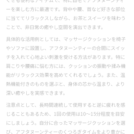
ぐせる便利なアイテムで、特に自宅でアフタヌーンティ
ーを楽しむ方に最適です。背中や腰、首など好きな部位
に当ててリラックスしながら、お茶とスイーツを味わう
ことで、非日常の癒やし空間を演出できます。
具体的な活用例としては、マッサージクッションを椅子
やソファに設置し、アフタヌーンティーの合間にスイッ
チを入れて心地よい刺激を受ける方法があります。特に
肩こりや腰痛に悩む方には、クッションの振動や揉み機
能がリラックス効果を高めてくれるでしょう。また、温
熱機能付きのものを選ぶと、身体の芯から温まり、より
深い癒やしを実感できます。
注意点として、長時間連続して使用すると逆に疲れを感
じることもあるため、1回の使用は10～15分程度を目安
にしましょう。自分に合ったマッサージクッションを選
び、アフタヌーンティーのくつろぎタイムをより豊かに