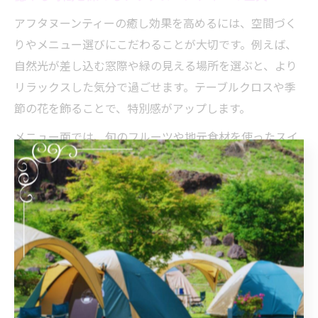
アフタヌーンティーの癒し効果を高めるには、空間づく
りやメニュー選びにこだわることが大切です。例えば、
自然光が差し込む窓際や緑の見える場所を選ぶと、より
リラックスした気分で過ごせます。テーブルクロスや季
節の花を飾ることで、特別感がアップします。
メニュー面では、旬のフルーツや地元食材を使ったスイ
ーツを取り入れると、身体に優しいだけでなく、見た目
にも華やかなアフタヌーンティーが完成します。紅茶や
ハーブティーも、リラックス効果の高い種類を選ぶと良
いでしょう。たとえば、カモミールやラベンダーのハー
ブティーは、心身の緊張を和らげてくれます。
注意点として、アレルギーや体質に合わない食材は避け
ること、飲みすぎ・食べすぎに気をつけることが挙げら
れます。自分や同席者の体調に配慮しながら、五感を満