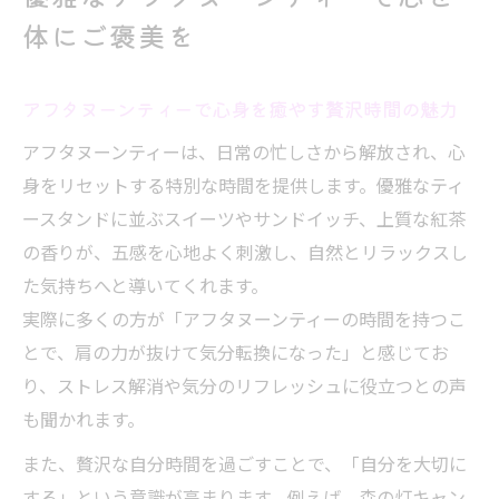
ィーの楽しみ方
体にご褒美を
アフタヌーンティーで非日常を感じるリラ
ックス術
アフタヌーンティーで心身を癒やす贅沢時間の魅力
心地よいリラクゼーション体験の新提案
アフタヌーンティーは、日常の忙しさから解放され、心
アフタヌーンティーとマッサージの上手な
身をリセットする特別な時間を提供します。優雅なティ
組み合わせ方
ースタンドに並ぶスイーツやサンドイッチ、上質な紅茶
リラクゼーショングッズで叶える自宅アフ
の香りが、五感を心地よく刺激し、自然とリラックスし
タヌーンティー
た気持ちへと導いてくれます。
アフタヌーンティーとマッサージ機のおす
実際に多くの方が「アフタヌーンティーの時間を持つこ
すめ活用法
とで、肩の力が抜けて気分転換になった」と感じてお
癒やし時間を深めるアフタヌーンティーの
り、ストレス解消や気分のリフレッシュに役立つとの声
工夫
も聞かれます。
心地よさ倍増のアフタヌーンティー体験ア
また、贅沢な自分時間を過ごすことで、「自分を大切に
イデア
する」という意識が高まります。例えば、森の灯キャン