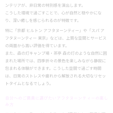
組み合わせ体験
ンテリアが、非日常の特別感を演出します。
こうした環境で過ごすことで、心が自然と穏やかにな
足マッサージ後のアフタヌーンティーで至
り、深い癒しを感じられるのが特徴です。
福のひととき
アフタヌーンティーで感じる身体の軽やか
特に「京都 ヒルトン アフタヌーンティー」や「スパ ア
さを実感
フタヌーンティー 東京」などは、上質な空間とサービス
の両面から高い評価を得ています。
リラックス空間で味わうアフタヌーンティ
また、森の灯キャンプ場・茶亭 森の灯のような自然に囲
ーの贅沢
まれた場所では、四季折々の景色を楽しみながら静寂に
リラクゼーションを叶えるアフタヌーンティー
包まれる体験ができます。こうした空間で過ごす時間
の楽しみ方
は、日常のストレスや疲れから解放される大切なリセッ
アフタヌーンティーで実現する自分だけの
トタイムとなるでしょう。
癒やし時間
マッサージグッズとともに楽しむアフタヌ
自分へのご褒美に選びたいアフタヌーンティーの楽し
ーンティー習慣
み方
アフタヌーンティーのリラクゼーション効