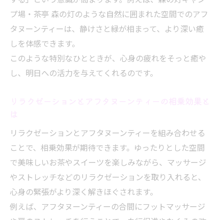
くつろぎ時間にアフタヌーンティーが選ばれる
プ場・茶亭 森の灯のような自然に囲まれた空間でのアフ
理由
タヌーンティーは、静けさと緑が相まって、より深い癒
アフタヌーンティーがくつろぎ時間に最適
しを体感できます。
な理由
このような特別なひとときが、心身の疲れをそっと癒や
マッサージとアフタヌーンティーの贅沢な
し、明日への活力を与えてくれるのです。
共通点
リラクゼーションとアフタヌーンティーの相乗効果と
アフタヌーンティーが与える心身のリラッ
は
クス効果
リラクゼーションとアフタヌーンティーを組み合わせる
リラクゼーションを求める女性に人気のア
ことで、相乗効果が期待できます。ゆったりとした空間
フタヌーンティー
で美味しいお茶やスイーツを楽しみながら、マッサージ
アフタヌーンティーとグッズで感じる癒し
やストレッチなどのリラクゼーションを取り入れると、
のひととき
心身の緊張がより深く解きほぐされます。
アフタヌーンティーとマッサージで実感する癒
例えば、アフタヌーンティーの合間にフットマッサージ
やし効果