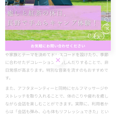
たすアフタヌーンティーを演出することで、癒やしの時
間をさらに深めることができます。
心地よさ倍増のアフタヌーンティー体験アイデア
アフタヌーンティーの心地よさを倍増させるためには、
お気軽にお問い合わせください
体験にひと工夫加えることが効果的です。例えば、友人
や家族とテーマを決めてドレスコードを設けたり、季節
お気軽にお問い合わせください
に合わせたデコレーションを楽しんだりすることで、非
日常感が高まります。特別な音楽を流すのもおすすめで
す。
また、アフタヌーンティーと同時にセルフマッサージや
ストレッチを取り入れることで、体のこりや疲れを癒し
ながら会話を楽しむことができます。実際に、利用者か
らは「会話も弾み、心も体もリフレッシュできた」とい