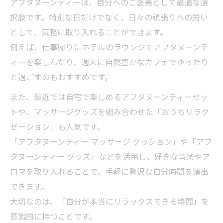
アフタヌーンティーは、自分へのご褒美として最適な選
果を高める工夫
択肢です。特別な日だけでなく、日々の頑張りへの労い
アフタヌーンティーを極上の癒しタイムに
として、気軽に取り入れることができます。
変える方法
例えば、仕事帰りにホテルのラウンジでアフタヌーンテ
アフタヌーンティーと癒しグッズで自分を
ィーを楽しんだり、週末に自然豊かなカフェでゆったり
甘やかすコツ
と過ごすのもおすすめです。
また、最近では自宅で楽しめるアフタヌーンティーセッ
トや、マッサージグッズを組み合わせた「おうちリラク
ゼーション」も人気です。
「アフタヌーンティー マッサージ クッション」や「アフ
タヌーンティー グッズ」などを活用し、好きな音楽やア
ロマを取り入れることで、手軽に贅沢な自分時間を演出
できます。
大切なのは、「自分が本当にリラックスできる時間」を
意識的に持つことです。