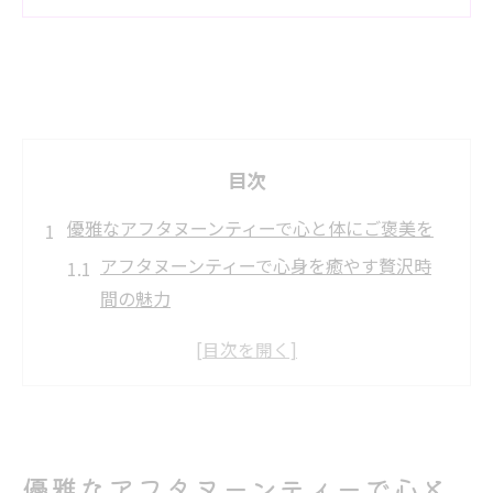
目次
優雅なアフタヌーンティーで心と体にご褒美を
アフタヌーンティーで心身を癒やす贅沢時
間の魅力
リラクゼーションとアフタヌーンティーの
相乗効果とは
アフタヌーンティーの上質な空間が与える
癒し体験
自分へのご褒美に選びたいアフタヌーンテ
優雅なアフタヌーンティーで心と