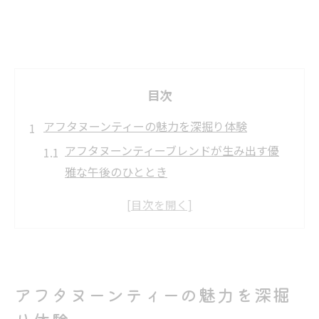
目次
アフタヌーンティーの魅力を深掘り体験
アフタヌーンティーブレンドが生み出す優
雅な午後のひととき
紅茶とスイーツで広がるアフタヌーンティ
ーの楽しみ方
ブレンド茶葉で味わう本格アフタヌーンテ
ィー体験
アフタヌーンティーブレンドの香りが特別
アフタヌーンティーの魅力を深掘
感を演出