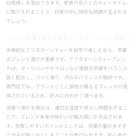
日常感」を演出できます。家族や友人とのティータイム
好みに合うアフタヌーンティーブレンドを
に取り入れることで、日常の中に特別な時間が生まれる
見つけるヒント
でしょう。
茶葉の種類で広がるアフタヌーンティーの
バリエーション
ブレンド茶葉で味わう本格アフタヌーンティー体験
紅茶ブランドごとのブレンド特徴を知ろう
本格的なアフタヌーンティーを自宅で楽しむなら、茶葉
アフタヌーンティーの茶葉選びで特別感ア
のブレンド選びが重要です。アフタヌーンティーブレン
ップ
ドは、ダージリンやセイロンなど複数の茶葉をバランス
ティーバッグを使った手軽な本格アフタヌーン
良く配合し、コクと香り、渋みのバランスが絶妙です。
ティー
専門店では、ブランドごとに個性が異なるブレンドが提
アフタヌーンティーブレンドのティーバッグ
供されているため、好みに合わせて選べます。
活用術
茶葉で淹れる場合は、適切な温度や蒸らし時間を守るこ
手軽に楽しむ本格アフタヌーンティーのコ
とで、ブレンド本来の味わいが最大限に引き出されま
ツ
す。失敗しやすいポイントとしては、茶葉の量が多すぎ
ティーバッグで味わうアフタヌーンティー
て渋みが強く出てしまうことが挙げられます。初心者の