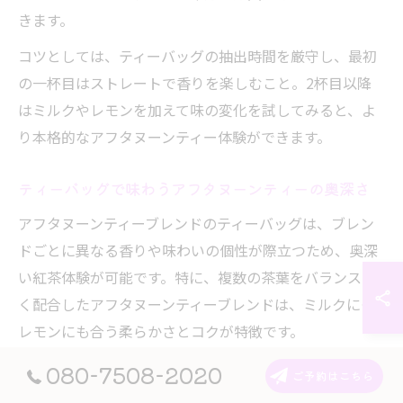
きます。
コツとしては、ティーバッグの抽出時間を厳守し、最初
の一杯目はストレートで香りを楽しむこと。2杯目以降
はミルクやレモンを加えて味の変化を試してみると、よ
り本格的なアフタヌーンティー体験ができます。
ティーバッグで味わうアフタヌーンティーの奥深さ
アフタヌーンティーブレンドのティーバッグは、ブレン
ドごとに異なる香りや味わいの個性が際立つため、奥深
い紅茶体験が可能です。特に、複数の茶葉をバランスよ
く配合したアフタヌーンティーブレンドは、ミルクにも
レモンにも合う柔らかさとコクが特徴です。
実際の利用者からは「ティーバッグでも茶葉の香りがし
080-7508-2020
ご予約はこちら
っかり感じられる」「カフェのような味を家でも楽しめ