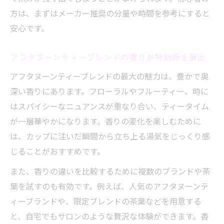
の奥深さ
方は、まずはメーカー推奨の分量や時間を参考にすると
安心です。
アフタヌーンティーブレンドのティーバッグ
選び方ガイド
アフタヌーンティーブレンドの香りが特別感を演出
自宅で簡単に本格アフタヌーンティー体験
アフタヌーンティーブレンドの最大の魅力は、豊かで奥
自宅で叶える贅沢アフタヌーンティーブレンド
深い香りにあります。フローラルやフルーティー、時に
体験
はスパイシーなニュアンスが重なり合い、ティータイム
アフタヌーンティーブレンドで自宅が特別
が一層華やかになります。香りの変化を楽しむために
空間に変わる
は、カップに注いだ瞬間から立ち上る湯気をじっくり感
自宅アフタヌーンティーの準備と楽しみ方
じることがおすすめです。
のポイント
また、香りの違いを比較するために複数のブランドや茶
ブレンド紅茶を使った贅沢なティータイム
葉を試すのも有効です。例えば、人気のアフタヌーンテ
の演出法
ィーブランドや、限定ブレンドの茶葉などを用意する
アフタヌーンティーブレンドで毎日を華や
と、自宅でもサロンのような贅沢な体験ができます。香
かに彩る方法