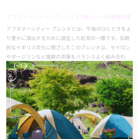
アフタヌーンティーブレンドと3段ルールの基礎知識
アフタヌーンティー ブレンドとは、午後のひとときをよ
り豊かに演出するために誕生した紅茶の一種です。伝統
的なイギリス文化に根ざしたこのブレンドは、セイロン
やダージリンなど複数の茶葉をバランスよく組み合わ
せ、ミルクにも合う深いコクと芳醇な香りが特徴です。
ティーバッグやリーフタイプなど、さまざまな形態で楽
しめるのも魅力の一つです。
アフタヌーンティーには「3段ルール」と呼ばれるサーブ
方法があり、下段から順にセイボリー、中段にスコー
ン、上段にスイーツを配置するのが基本とされていま
す。これは味や食感のバランスを考慮した伝統的なスタ
イルで、紅茶との相性も計算されています。