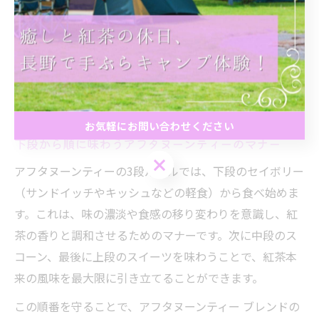
この3段ルールを知ることで、アフタヌーンティー ブレ
ンドの香りや味わいの変化をより一層楽しむことができ
ます。特に初めての方は「どの順番で食べれば良いの
か？」と迷いがちですが、基本を押さえるだけで洗練さ
れたティータイムを体験できるでしょう。
お気軽にお問い合わせください
下段から順に味わうアフタヌーンティーのマナー
お気軽にお問い合わせください
アフタヌーンティーの3段ルールでは、下段のセイボリー
（サンドイッチやキッシュなどの軽食）から食べ始めま
す。これは、味の濃淡や食感の移り変わりを意識し、紅
茶の香りと調和させるためのマナーです。次に中段のス
コーン、最後に上段のスイーツを味わうことで、紅茶本
来の風味を最大限に引き立てることができます。
この順番を守ることで、アフタヌーンティー ブレンドの