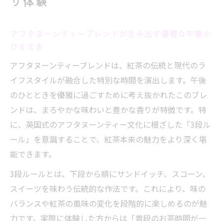
り体験
ティーバッグの手軽さで広がるアフタヌー
ンティー時間
アフタヌーンティーブレンドが生み出す優雅な午後の
香りと味わいが際立つブレンド紅茶の楽しみ方
ひととき
アフタヌーンティーブレンドの香りを最大
アフタヌーンティーブレンドは、紅茶の伝統と現代のラ
限に引き出すコツ
イフスタイルが融合した特別な時間を演出します。午後
紅茶本来の味わいとブレンドの奥深さを堪
のひとときを優雅に過ごすために考え抜かれたこのブレ
能しよう
ンドは、まろやかな味わいと豊かな香りが特徴です。特
アフタヌーンティーブレンドの茶葉選びで
に、英国式のアフタヌーンティー文化に根ざした「3段ル
差がつく味
ール」を意識することで、紅茶本来の魅力をより深く堪
ティーバッグで楽しむ繊細なアフタヌーン
能できます。
ティーの風味
3段ルールとは、下段から順にサンドイッチ、スコーン、
アフタヌーンティーの飲み方で広がる味覚
スイーツを味わう伝統的な作法です。これにより、味の
の世界
バランスや紅茶の風味の変化を段階的に楽しめるのが魅
3段ルールを知ればもっと優雅なひとときに
力です。実際に体験した方からは「普段のお茶時間が一