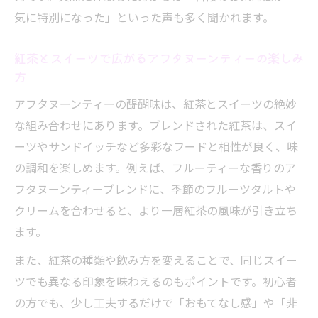
アフタヌーンティーブレンドと3段ルールの
気に特別になった」といった声も多く聞かれます。
基礎知識
紅茶とスイーツで広がるアフタヌーンティーの楽しみ
下段から順に味わうアフタヌーンティーの
方
マナー
アフタヌーンティーの醍醐味は、紅茶とスイーツの絶妙
紅茶とスコーンの相性を活かす3段ルールの
な組み合わせにあります。ブレンドされた紅茶は、スイ
楽しみ方
ーツやサンドイッチなど多彩なフードと相性が良く、味
アフタヌーンティーのルールに縛られず自
の調和を楽しめます。例えば、フルーティーな香りのア
由に楽しむ方法
フタヌーンティーブレンドに、季節のフルーツタルトや
アフタヌーンティーブレンドで優雅なひと
クリームを合わせると、より一層紅茶の風味が引き立ち
ときを演出
ます。
ブレンド茶葉の選び方で変わるアフタヌーンテ
また、紅茶の種類や飲み方を変えることで、同じスイー
ィー
ツでも異なる印象を味わえるのもポイントです。初心者
アフタヌーンティーブレンド茶葉の選び方
の方でも、少し工夫するだけで「おもてなし感」や「非
と味の違い