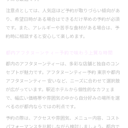
イント
注意点としては、人気店ほど予約が取りづらい傾向があ
本当に美味しいアフタヌーンティー穴場発
り、希望日時がある場合はできるだけ早めの予約が必須
見術
です。また、アレルギーや苦手な食材がある場合は、予
アフタヌーンティー予約活用で得する店舗
約時に相談すると安心して楽しめます。
選び
SNSで話題の隠れ家アフタヌーンティー体
都内アフタヌーンティー予約で味わう上質な時間
験
都内のアフタヌーンティーは、多彩な店舗と独自のコン
セプトが魅力です。アフタヌーンティー予約 東京や都内
アフタヌーンティー 安いなど、ニーズに合わせて選択肢
が広がっています。駅近ホテルから個性的なカフェま
で、幅広い価格帯や雰囲気の中から自分好みの場所を選
べるのが都内ならではの利点です。
予約の際は、アクセスや雰囲気、メニュー内容、コスト
パフォーマンスを比較しながら検討しましょう。都内で