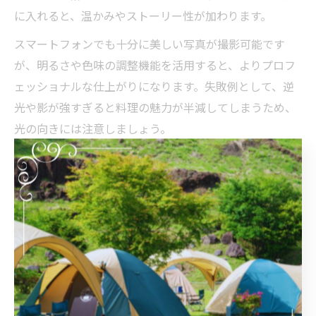
に入れると、温かみやストーリー性が加わります。
スマートフォンでも十分に美しい写真が撮影可能です
が、明るさや色味の調整機能を活用すると、よりプロフ
ェッショナルな仕上がりになります。失敗例として、逆
光や影が強すぎると料理の魅力が半減してしまうため、
光の向きには注意しましょう。
本当に美味しいアフタヌーンティーの写真活用術
アフタヌーンティーの写真は、美しさだけでなく「本当
に美味しい」と伝わる工夫が大切です。例えば、断面や
一口サイズの盛り付けシーンを写すことで、スイーツや
サンドイッチの質感や素材感が伝わりやすくなります。
食べる前と後、それぞれの写真を残すことで、体験のス
トーリー性が増します。