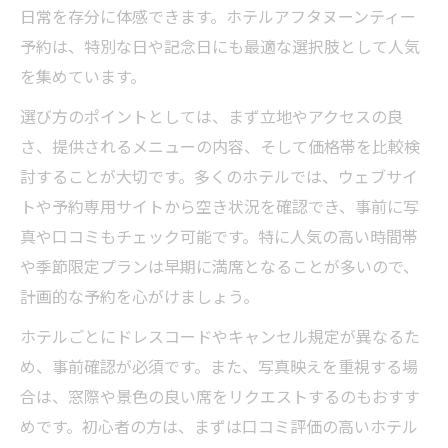
予約なしでも楽しめるアフタヌーンティーの魅
日常を存分に体感できます。ホテルアフタヌーンティー
力
予約は、特別な日や記念日にも最適な選択肢として人気
を集めています。
アフタヌーンティー予約なしで体験できる
店舗の探し方
選び方のポイントとしては、まず立地やアクセスの良
アフタヌーンティー予約不要の魅力とメリ
さ、提供されるメニューの内容、そして価格帯を比較検
ット
討することが大切です。多くのホテルでは、ウェブサイ
トや予約専用サイトから空き状況を確認でき、事前に写
予約なしアフタヌーンティーで気軽に贅沢
真や口コミもチェック可能です。特に人気の高い時間帯
気分
や季節限定プランは早期に満席となることが多いので、
都内アフタヌーンティー予約なしで楽しむ
計画的な予約を心がけましょう。
コツ
アフタヌーンティー予約不要の人気スタイ
ホテルごとにドレスコードやキャンセル規定が異なるた
ル徹底解説
め、事前確認が必須です。また、写真映えを重視する場
合は、窓際や景色の良い席をリクエストするのもおすす
季節限定のアフタヌーンティーで特別感を堪能
めです。初心者の方は、まずは口コミ評価の高いホテル
季節限定アフタヌーンティー予約の楽しみ