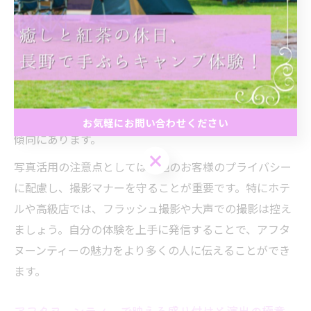
写真をSNSに投稿する際は、店舗名やメニュー名、感想
を添えることで、見る人に具体的なイメージを伝えやす
くなります。また、季節限定メニューや穴場店舗の情報
と一緒に投稿すると、フォロワーからの反響も得やすく
なります。実際に「本当に美味しいアフタヌーンティ
ー」として紹介される店舗は、写真付きの口コミが多い
お気軽にお問い合わせください
傾向にあります。
お気軽にお問い合わせください
写真活用の注意点としては、他のお客様のプライバシー
に配慮し、撮影マナーを守ることが重要です。特にホテ
ルや高級店では、フラッシュ撮影や大声での撮影は控え
ましょう。自分の体験を上手に発信することで、アフタ
ヌーンティーの魅力をより多くの人に伝えることができ
ます。
アフタヌーンティーで映える盛り付けと演出の極意