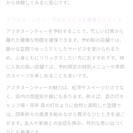
から体験してみると安心です。
方
アフタヌーンティー予約で味わう旬のスイ
アフタヌーンティー予約がもたらす優雅なひととき
ーツ体験
アフタヌーンティーを予約することで、忙しい日常から
ホテルアフタヌーンティー予約で季節感を
離れた優雅な時間を確保できます。予約制の店舗では、
満喫
静かな空間でゆったりとしたサービスを受けられるた
季節ごとのアフタヌーンティー予約術まと
め、心身ともにリラックスしたい方におすすめです。特
め
に人気の高い店舗では、予約限定の特別メニューや季節
特別感あふれる季節限定アフタヌーンティ
のスイーツを楽しめることも多いです。
ー選び
アフタヌーンティーの魅力は、紅茶やスイーツだけでな
知る人ぞ知る穴場のアフタヌーンティー選びガ
く、店内の雰囲気や器にもあります。例えば、森の灯キ
イド
ャンプ場・茶亭 森の灯のように自然と調和した空間で
アフタヌーンティー予約で巡る穴場店舗の
は、四季折々の風景を眺めながら贅沢なひとときを過ご
見つけ方
せます。友人や家族との会話も弾み、特別な思い出づく
都内アフタヌーンティー安い穴場選びのポ
りにも最適です。