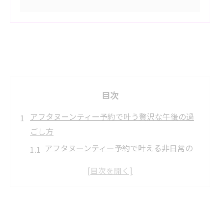
目次
アフタヌーンティー予約で叶う贅沢な午後の過
ごし方
アフタヌーンティー予約で叶える非日常の
午後体験
ホテルアフタヌーンティー予約の魅力と選
び方
アフタヌーンティー予約がもたらす優雅な