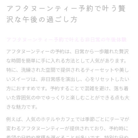
ひととき
アフタヌーンティー予約で叶う贅
都内アフタヌーンティー予約で味わう上質
沢な午後の過ごし方
な時間
本当に美味しいアフタヌーンティー予約活
アフタヌーンティー予約で叶える非日常の午後体験
用術
アフタヌーンティーの予約は、日常から一歩離れた贅沢
写真映えアフタヌーンティー体験のポイント集
な時間を簡単に手に入れる方法として人気があります。
アフタヌーンティーの写真映え空間選びの
特に、洗練された空間で提供されるティーセットや美し
コツ
いスイーツは、非日常感を演出し、心をリセットしたい
人気アフタヌーンティー予約でSNS映えを
方におすすめです。予約することで混雑を避け、落ち着
狙う秘訣
いた雰囲気の中でゆっくりと楽しむことができる点も大
ティースタンドの美しさを引き出す撮影ポ
きな魅力です。
イント
例えば、人気のホテルやカフェでは季節ごとにテーマが
本当に美味しいアフタヌーンティーの写真
変わるアフタヌーンティーが提供されており、予約時に
活用術
希望の日時や席種を選べることが多いです。特別な日や