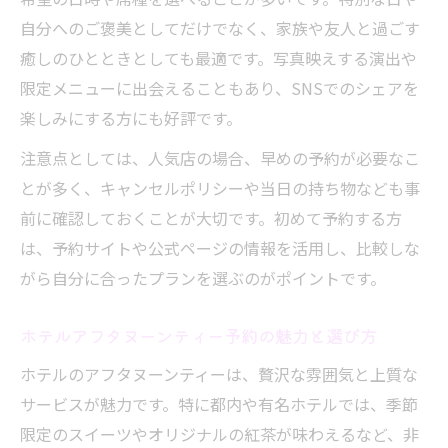
アフタヌーンティーで映える盛り付けと演
自分へのご褒美としてだけでなく、家族や友人と過ごす
出の極意
癒しのひとときとしても最適です。写真映えする演出や
手軽に楽しむアフタヌーンティー予約の裏技と
限定メニューに出会えることもあり、SNSでのシェアを
は
楽しみにする方にも好評です。
アフタヌーンティー予約なしでも楽しめる
注意点としては、人気店の場合、早めの予約が必要なこ
裏技紹介
とが多く、キャンセルポリシーや当日の持ち物なども事
都内アフタヌーンティー安い店舗の予約活
前に確認しておくことが大切です。初めて予約する方
用法
は、予約サイトや公式ページの情報を活用し、比較しな
当日予約可能なアフタヌーンティー体験の
がら自分に合ったプランを選ぶのがポイントです。
方法
ホテルアフタヌーンティー予約の魅力と選び方
アフタヌーンティー予約サイトを上手に使
うコツ
ホテルのアフタヌーンティーは、贅沢な雰囲気と上質な
アフタヌーンティー予約が取れない時の対
サービスが魅力です。特に都内や有名ホテルでは、季節
処法
限定のスイーツやオリジナルの紅茶が味わえるなど、非