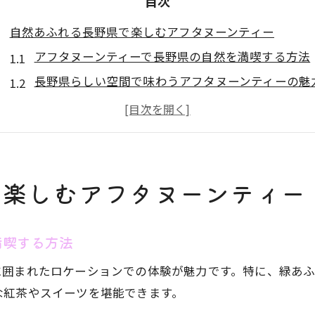
目次
自然あふれる長野県で楽しむアフタヌーンティー
アフタヌーンティーで長野県の自然を満喫する方法
長野県らしい空間で味わうアフタヌーンティーの魅
予約で叶う特別な長野県アフタヌーンティー体験
カフェ選びで変わるアフタヌーンティーの楽しみ方
人気のアフタヌーンティーは早めの予約が必須
季節限定スイーツを味わう長野の午後時間
で楽しむアフタヌーンティー
季節ごとのアフタヌーンティースイーツの楽しみ方
長野県で堪能する限定アフタヌーンティーメニュー
満喫する方法
旬を味わうアフタヌーンティー予約のポイント
に囲まれたロケーションでの体験が魅力です。特に、緑あ
季節限定で話題のアフタヌーンティーを体験
な紅茶やスイーツを堪能できます。
長野の自然を感じる季節のアフタヌーンティー