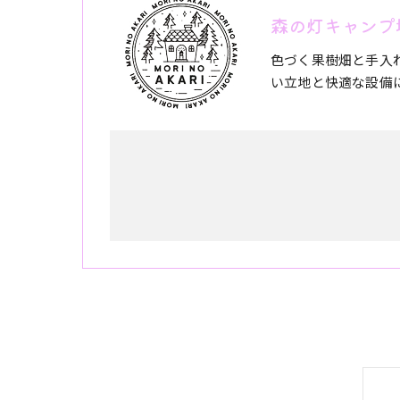
森の灯キャンプ
色づく果樹畑と手入
い立地と快適な設備