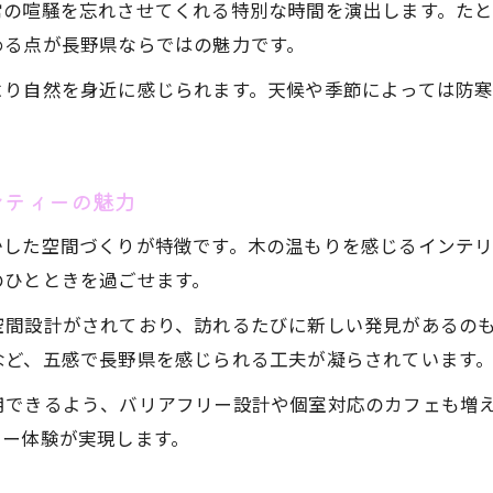
常の喧騒を忘れさせてくれる特別な時間を演出します。た
雰囲気自慢の空間で叶える贅沢アフタヌーンティー
める点が長野県ならではの魅力です。
アフタヌーンティーが映える長野県の空間選び
より自然を身近に感じられます。天候や季節によっては防
雰囲気にこだわったアフタヌーンティー体験
予約で叶えるラグジュアリーなアフタヌーンティー
空間演出が魅力のアフタヌーンティーカフェ案内
ンティーの魅力
アフタヌーンティーと長野県の特別な空間の関係
かした空間づくりが特徴です。木の温もりを感じるインテ
アフタヌーンティー予約成功の秘訣を解説
のひとときを過ごせます。
アフタヌーンティー予約で失敗しないコツとは
空間設計がされており、訪れるたびに新しい発見があるの
長野県で人気のアフタヌーンティー予約術
など、五感で長野県を感じられる工夫が凝らされています
希望の時間にアフタヌーンティーを楽しむポイント
用できるよう、バリアフリー設計や個室対応のカフェも増
予約前に知りたいアフタヌーンティーの注意点
ィー体験が実現します。
押さえておきたい長野県アフタヌーンティー予約情
長野県でゆっくり過ごす特別なひとときに