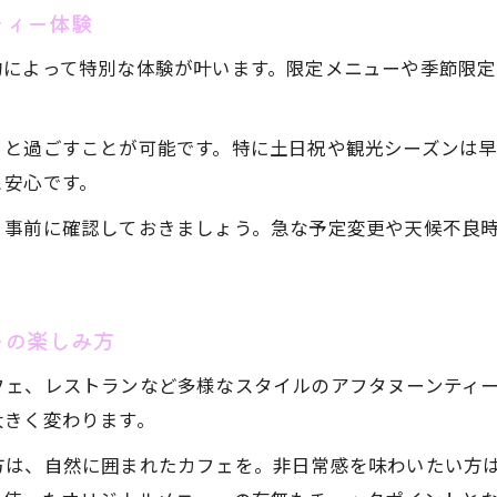
ティー体験
アフタヌーンティーで叶えるゆったり長野県時間
長野県の静かな空間で楽しむアフタヌーンティー
約によって特別な体験が叶います。限定メニューや季節限定
予約で味わう特別なアフタヌーンティーの贅沢
心安らぐアフタヌーンティーのひとときを堪能
りと過ごすことが可能です。特に土日祝や観光シーズンは
と安心です。
長野県で忘れられないアフタヌーンティー体験
憧れのアフタヌーンティー体験を予約で安心
、事前に確認しておきましょう。急な予定変更や天候不良
アフタヌーンティー予約で叶える理想の体験
事前予約で安心して楽しむアフタヌーンティー
お気軽にお問い合わせください
お気軽にお問い合わせください
ーの楽しみ方
長野県で人気のアフタヌーンティー予約方法
アフタヌーンティー体験のための予約ポイント
フェ、レストランなど多様なスタイルのアフタヌーンティ
予約が必要なアフタヌーンティーの魅力とは
大きく変わります。
方は、自然に囲まれたカフェを。非日常感を味わいたい方