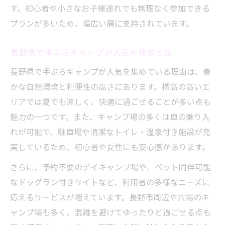
安心して利用できる長野手ぶらキャンプの
す。初心者や小さなお子様連れでも無理なく参加できる
特徴
プランが多いため、幅広い層に支持されています。
手ぶらキャンプ初心者に嬉しい長野県の魅力
長野県で手ぶらキャンプが人気の理由とは
初心者でも安心な長野手ぶらキャンプの魅
力
長野県で手ぶらキャンプが人気を集めている理由は、豊
まるっと手ぶらキャンプで快適デビューを
かな自然環境と利便性の高さにあります。標高の高いエ
実現
リアでは夏でも涼しく、快適に過ごせることが多い点も
長野県で手ぶらキャンプを始めるメリット
魅力の一つです。また、キャンプ場の多くは車の乗り入
とは
れが可能で、駐車場や清潔なトイレ・温泉付き施設が充
実しているため、初心者や女性にも安心感があります。
手ぶらキャンプ初心者向け長野県のおすす
めポイント
さらに、予約不要のデイキャンプ場や、ペット同伴可能
初めてのまるっと手ぶら体験で感じる安心
なドッグラン付きサイトなど、利用者の多様なニーズに
感
応えるサービスが増えています。長野市周辺や穴場のキ
ャンプ場も多く、混雑を避けてゆったりと過ごせる点も
長野県で人気のまるっと手ぶらキャンプ特徴解