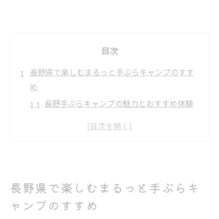
目次
長野県で楽しむまるっと手ぶらキャンプのすす
め
長野手ぶらキャンプの魅力とおすすめ体験
まるっと手ぶらキャンプで叶う自然満喫プ
ラン
長野県で手ぶらキャンプが人気の理由とは
初めてでも安心なまるっと手ぶらキャンプ
の楽しみ方
長野県で楽しむまるっと手ぶらキ
家族や友人と気軽に始める長野手ぶら体験
ャンプのすすめ
自然体験ならまるっと手ぶらキャンプが最適