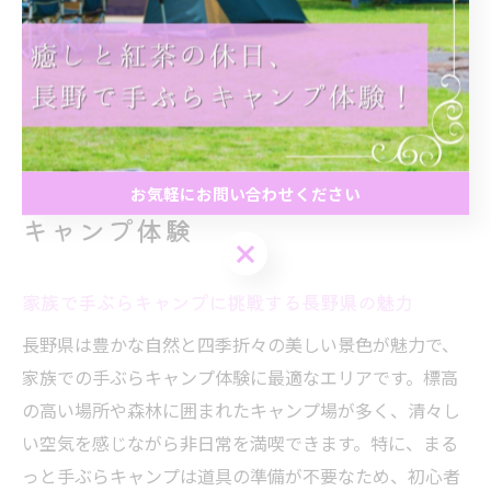
合ったキャンプ場を見つけやすくなります。まるっと手
ぶらキャンプを活用し、長野の大自然を安心・快適に満
喫しましょう。
家族で気軽に始める長野の手ぶら
お気軽にお問い合わせください
キャンプ体験
お気軽にお問い合わせください
家族で手ぶらキャンプに挑戦する長野県の魅力
長野県は豊かな自然と四季折々の美しい景色が魅力で、
家族での手ぶらキャンプ体験に最適なエリアです。標高
の高い場所や森林に囲まれたキャンプ場が多く、清々し
い空気を感じながら非日常を満喫できます。特に、まる
っと手ぶらキャンプは道具の準備が不要なため、初心者