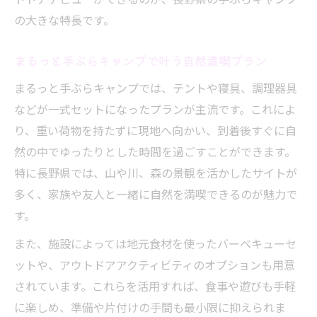
の大きな特長です。
長野県で家族におすすめの手ぶらキャンプ
手ぶらキャンプが家族旅行に人気の理由
まるっと手ぶらキャンプで叶う自然満喫プラン
家族みんなで楽しむまるっと手ぶら体験
まるっと手ぶらキャンプでは、テントや寝具、調理器具
料金や設備も安心のまるっと手ぶらキャンプ案
などが一式セットになったプランが主流です。これによ
内
り、重い荷物を持たずに現地へ向かい、到着後すぐに自
まるっと手ぶらキャンプの料金と設備を徹
然の中でゆったりとした時間を過ごすことができます。
底解説
特に長野県では、山や川、森の景観を活かしたサイトが
長野県で手ぶらキャンプ料金の選び方とポ
多く、家族や友人と一緒に自然を満喫できるのが魅力で
イント
す。
手ぶらキャンプの設備やサービスを詳しく
また、施設によっては地元食材を使ったバーベキューセ
紹介
ットや、アウトドアアクティビティのオプションも用意
キャンプ初心者にも分かりやすい料金プラ
されています。これらを活用すれば、食事や遊びも手軽
ン
に楽しめ、準備や片付けの手間も最小限に抑えられま