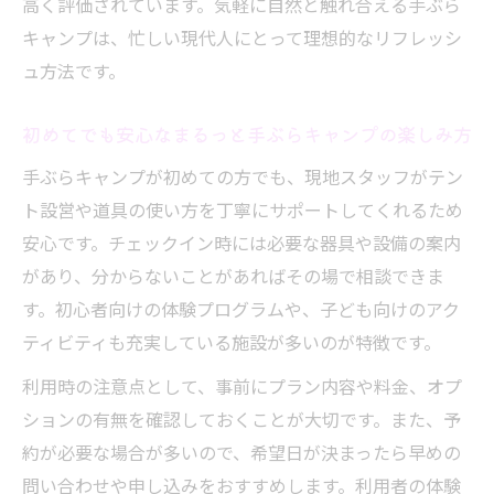
高く評価されています。気軽に自然と触れ合える手ぶら
説
キャンプは、忙しい現代人にとって理想的なリフレッシ
長野手ぶらキャンプが人気の理由を徹底分
ュ方法です。
析
まるっと手ぶらキャンプの選ばれる特徴と
初めてでも安心なまるっと手ぶらキャンプの楽しみ方
は
手ぶらキャンプが初めての方でも、現地スタッフがテン
長野県で話題の手ぶらキャンプ施設を紹介
ト設営や道具の使い方を丁寧にサポートしてくれるため
人気のまるっと手ぶらキャンプ体験談まと
安心です。チェックイン時には必要な器具や設備の案内
め
があり、分からないことがあればその場で相談できま
手ぶらキャンプなら長野で快適な休日を実
す。初心者向けの体験プログラムや、子ども向けのアク
現
ティビティも充実している施設が多いのが特徴です。
利用時の注意点として、事前にプラン内容や料金、オプ
ションの有無を確認しておくことが大切です。また、予
約が必要な場合が多いので、希望日が決まったら早めの
問い合わせや申し込みをおすすめします。利用者の体験