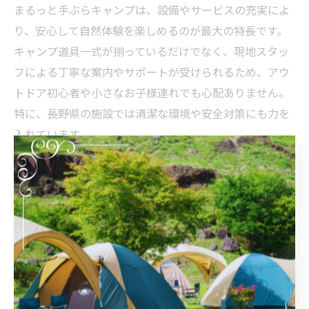
まるっと手ぶらキャンプは、設備やサービスの充実によ
り、安心して自然体験を楽しめるのが最大の特長です。
キャンプ道具一式が揃っているだけでなく、現地スタッ
フによる丁寧な案内やサポートが受けられるため、アウ
トドア初心者や小さなお子様連れでも心配ありません。
特に、長野県の施設では清潔な環境や安全対策にも力を
入れています。
利用の際は、事前に料金や予約方法、キャンセル規定な
どをしっかり確認しましょう。施設によっては、繁忙期
や週末は早めの予約が必要な場合もあるため、余裕を持
って計画することが大切です。また、オプションサービ
スや追加体験も確認しておくと、より充実した時間を過
ごせます。
口コミや体験談を参考に施設を選ぶことで、自分たちに