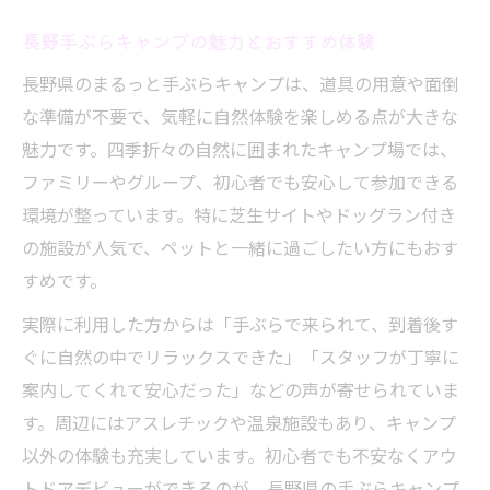
まるっと手ぶらキャンプで自然体験を満喫
長野手ぶらキャンプの魅力とおすすめ体験
する方法
長野県のまるっと手ぶらキャンプは、道具の用意や面倒
長野県で手ぶら自然体験が人気の理由
な準備が不要で、気軽に自然体験を楽しめる点が大きな
手ぶらで体験できる長野のアウトドア魅力
魅力です。四季折々の自然に囲まれたキャンプ場では、
紹介
ファミリーやグループ、初心者でも安心して参加できる
自然体験初心者に最適な手ぶらキャンプと
環境が整っています。特に芝生サイトやドッグラン付き
は
の施設が人気で、ペットと一緒に過ごしたい方にもおす
まるっと手ぶらキャンプで安心して自然体
すめです。
験
実際に利用した方からは「手ぶらで来られて、到着後す
家族で気軽に始める長野の手ぶらキャンプ体験
ぐに自然の中でリラックスできた」「スタッフが丁寧に
家族で手ぶらキャンプに挑戦する長野県の
案内してくれて安心だった」などの声が寄せられていま
魅力
す。周辺にはアスレチックや温泉施設もあり、キャンプ
まるっと手ぶらキャンプで家族体験を手軽
以外の体験も充実しています。初心者でも不安なくアウ
に実現
トドアデビューができるのが、長野県の手ぶらキャンプ