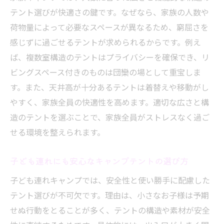
テント選びが快適さの鍵です。なぜなら、家族の人数や
快適キャンプへ導くテントの機能性とは
荷物量によって必要なスペースが異なるため、窮屈さを
キャンプを快適にするテントの機能性に注
感じずに過ごせるテントが求められるからです。例え
目
ば、複数室構造のテントはプライバシーを確保でき、リ
遮光性や通気性を重視したテント選びの極
ビングスペース付きのものは団欒の場として重宝しま
意
す。また、天井高が十分あるテントは着替えや移動がし
天候対応力が高いキャンプテントの見極め
やすく、家族全員の快適性を高めます。適切な広さと構
方
造のテントを選ぶことで、家族全員がストレスなく過ご
雨や風に強いテント機能で安心のキャンプ
せる環境を整えられます。
体験
快適性を高めるキャンプテントの装備と工
子ども連れにも安心なキャンプテントの選び方
夫
子ども連れキャンプでは、安全性と使い勝手に配慮した
キャンプテントの性能を比較し理想を探す
テント選びが不可欠です。理由は、小さなお子様は予期
初心者が知るべきテントの長持ちポイント
せぬ行動をとることが多く、テントの構造や素材が安全