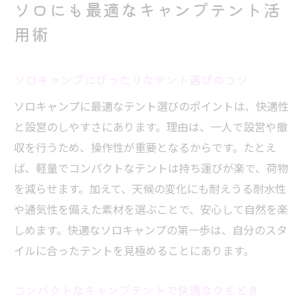
び方
ソロにも最適なキャンプテント活
使いやすさで選ぶアウトドア向けテント紹
用術
介
アウトドア体験を支える信頼のテント活用
ソロキャンプにぴったりなテント選びのコツ
術
ソロキャンプに最適なテント選びのポイントは、快適性
キャンプの安心を高めるテント選びの工夫
と設営のしやすさにあります。理由は、一人で設営や撤
おすすめテントで快適なキャンプ体験を実
収を行うため、操作性が重要となるからです。たとえ
現
ば、軽量でコンパクトなテントは持ち運びが楽で、荷物
を減らせます。加えて、天候の変化にも耐えうる耐水性
や通気性を備えた素材を選ぶことで、安心して自然を楽
しめます。快適なソロキャンプの第一歩は、自分のスタ
イルに合ったテントを見極めることにあります。
コンパクトなキャンプテントで快適なひととき