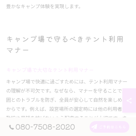
豊かなキャンプ体験を実現します。
キャンプ場で守るべきテント利用
マナー
キャンプ場で大切なテント利用マナー
キャンプ場で快適に過ごすためには、テント利用マナー
の理解が不可欠です。なぜなら、マナーを守ることで周
囲とのトラブルを防ぎ、全員が安心して自然を楽しめる
からです。例えば、設営場所の選定時には他の利用者の
動線や景観を妨げないよう配慮することが大切です。さ
080-7508-2020
らに、共有スペースを占有しないよう心掛けることで、
ご予約はこちら