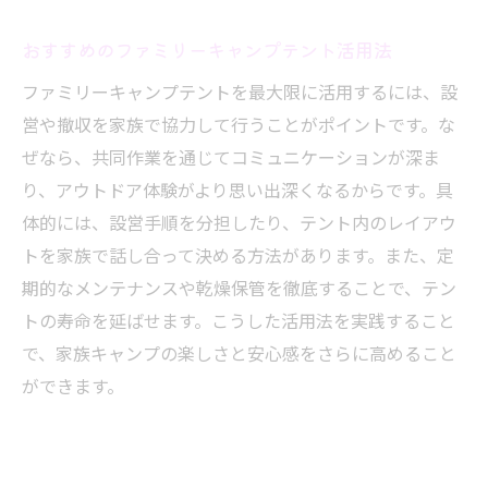
定
おすすめのファミリーキャンプテント活用法
使い続けられるキャンプテントの選び方
キャンプで頼れる耐久性重視テントの魅力
ファミリーキャンプテントを最大限に活用するには、設
営や撤収を家族で協力して行うことがポイントです。な
キャンプ場で守るべきテント利用マナー
ぜなら、共同作業を通じてコミュニケーションが深ま
キャンプ場で大切なテント利用マナー
り、アウトドア体験がより思い出深くなるからです。具
周囲に配慮したテント設営のポイント
体的には、設営手順を分担したり、テント内のレイアウ
静かな夜を守るキャンプマナーの基本
トを家族で話し合って決める方法があります。また、定
トラブル防止のためのテント利用ルール
期的なメンテナンスや乾燥保管を徹底することで、テン
キャンプ初心者が知っておきたいマナー集
トの寿命を延ばせます。こうした活用法を実践すること
快適なキャンプ場利用を支えるマナー術
で、家族キャンプの楽しさと安心感をさらに高めること
おすすめのテントで安心なアウトドア体験
ができます。
キャンプ初心者におすすめのテント特徴
安心感を得られる人気キャンプテントの選