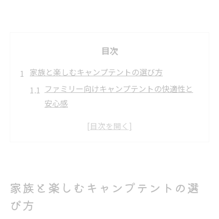
目次
家族と楽しむキャンプテントの選び方
ファミリー向けキャンプテントの快適性と
安心感
家族キャンプで選びたいテントの広さと構
造
子ども連れにも安心なキャンプテントの選
び方
家族の人数に合うキャンプテント選びの秘
家族と楽しむキャンプテントの選
訣
び方
家族キャンプを充実させるテントの工夫ポ