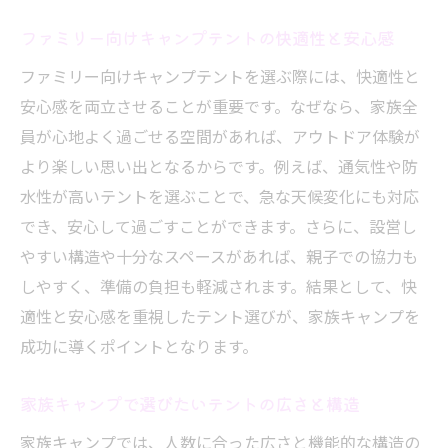
イント
ファミリー向けキャンプテントの快適性と安心感
おすすめのファミリーキャンプテント活用
ファミリー向けキャンプテントを選ぶ際には、快適性と
法
安心感を両立させることが重要です。なぜなら、家族全
ソロにも最適なキャンプテント活用術
員が心地よく過ごせる空間があれば、アウトドア体験が
ソロキャンプにぴったりなテント選びのコ
より楽しい思い出となるからです。例えば、通気性や防
ツ
水性が高いテントを選ぶことで、急な天候変化にも対応
コンパクトなキャンプテントで快適なひと
でき、安心して過ごすことができます。さらに、設営し
とき
やすい構造や十分なスペースがあれば、親子での協力も
ソロキャンプを充実させるテント活用法
しやすく、準備の負担も軽減されます。結果として、快
一人用キャンプテントの選択ポイントと注
適性と安心感を重視したテント選びが、家族キャンプを
意点
成功に導くポイントとなります。
設営が簡単なソロ向けキャンプテントの魅
家族キャンプで選びたいテントの広さと構造
力
ソロキャンプ初心者におすすめのテント術
家族キャンプでは、人数に合った広さと機能的な構造の