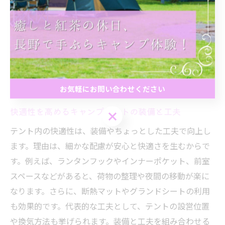
とで、悪天候でも内部を快適に保てるからです。例え
ば、二重構造のフライシートやガイロープ装備のテント
は、風雨を効果的に遮断します。実際、これらの機能を
備えたテントを選ぶことで、突然の天候変化にも慌てず
対応できます。安心して自然を楽しむために、耐候性を
重視したモデル選びが大切です。
お気軽にお問い合わせください
快適性を高めるキャンプテントの装備と工夫
お気軽にお問い合わせください
テント内の快適性は、装備やちょっとした工夫で向上し
ます。理由は、細かな配慮が安心と快適さを生むからで
す。例えば、ランタンフックやインナーポケット、前室
スペースなどがあると、荷物の整理や夜間の移動が楽に
なります。さらに、断熱マットやグランドシートの利用
も効果的です。代表的な工夫として、テントの設営位置
や換気方法も挙げられます。装備と工夫を組み合わせる