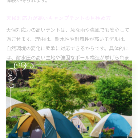
体験が得られます。
天候対応力が高いキャンプテントの見極め方
天候対応力の高いテントは、急な雨や強風でも安心して
過ごせます。理由は、耐水性や耐風性が高いモデルは、
自然環境の変化に柔軟に対応できるからです。具体的に
は、耐水圧の高い生地や強固なポール構造が挙げられま
す。たとえば、シームテープ加工やクロスフレーム構造
のテントは、雨風に強く長時間の滞在にも適していま
す。選ぶ際は、利用する季節や地域の天候も考慮して選
定することが重要です。
雨や風に強いテント機能で安心のキャンプ体験
雨や風に強いテントは、アウトドアでの安心感を支えま
す。なぜなら、防水加工や補強されたフレームがあるこ