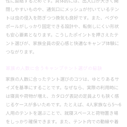
キャンプテントを長く使うための基礎知識
性に直結するためです。具体的には、出入口が大きく開
閉しやすいものや、通気口にメッシュが付いているテン
初心者でも実践できるテントの保管と管理
トは虫の侵入を防ぎつつ換気も良好です。また、ペグや
術
ポールがしっかり固定できる設計や、転倒しにくい形状
キャンプテントの寿命を延ばすメンテナン
も安心要素となります。こうしたポイントを押さえたテ
ス法
ント選びが、家族全員の安心感と快適なキャンプ体験に
正しい取り扱いでキャンプテントを長持ち
つながります。
させる
テントの耐久性を保つ日々のケア方法
家族の人数に合うキャンプテント選びの秘訣
キャンプ初心者が注意したいテントの劣化
家族の人数に合ったテント選びのコツは、ゆとりあるサ
対策
イズを基準にすることです。なぜなら、実際の利用時に
ワンタッチ式テントで設営がもっと手軽に
は寝具や荷物が増え、カタログ表記の定員よりも狭く感
ワンタッチキャンプテントで設営時間を短
じるケースが多いためです。たとえば、4人家族なら5～6
縮
人用のテントを選ぶことで、就寝スペースと荷物置き場
初心者も安心なワンタッチテントの使い方
をしっかり確保できます。また、テント内での動線や着