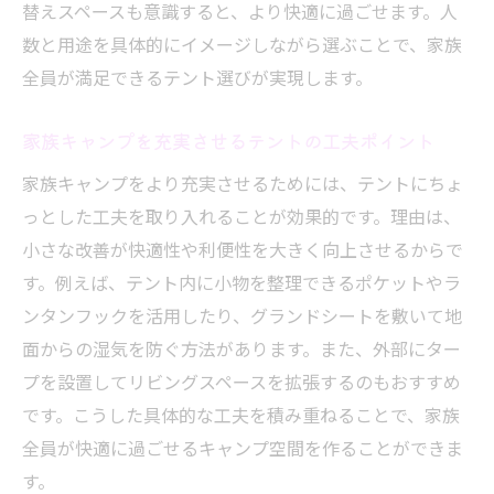
手軽さが魅力のワンタッチ式キャンプテン
替えスペースも意識すると、より快適に過ごせます。人
ト
数と用途を具体的にイメージしながら選ぶことで、家族
全員が満足できるテント選びが実現します。
設営が簡単なテントで快適なキャンプ時間
を
家族キャンプを充実させるテントの工夫ポイント
ワンタッチテントのメリットと注意点を解
家族キャンプをより充実させるためには、テントにちょ
説
っとした工夫を取り入れることが効果的です。理由は、
キャンプ初心者に人気の簡単設営テント活
小さな改善が快適性や利便性を大きく向上させるからで
用術
す。例えば、テント内に小物を整理できるポケットやラ
耐久性重視のキャンプテントを選ぶコツ
ンタンフックを活用したり、グランドシートを敷いて地
耐久性が高いキャンプテントの見極めポイ
面からの湿気を防ぐ方法があります。また、外部にター
ント
プを設置してリビングスペースを拡張するのもおすすめ
長持ちするキャンプテントの素材と特徴
です。こうした具体的な工夫を積み重ねることで、家族
過酷な環境でも安心なテント選びのコツ
全員が快適に過ごせるキャンプ空間を作ることができま
耐久性を重視するキャンパー向けテント選
す。