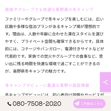
家族やグループでも快適な長野県の冬キャンプ
ファミリーやグループで冬キャンプを楽しむには、広い
区画や多様な宿泊プランがあるキャンプ場が理想的で
す。理由は、人数や年齢に合わせた滞在スタイルを選び
やすく、プライベート空間も確保できるからです。具体
的には、コテージやバンガロー、電源付きサイトなどが
代表的です。家族での焚火やグループでの食事など、思
い出に残る時間を快適な環境で過ごすことができるの
が、長野県冬キャンプの魅力です。
冬キャンプデビューに最適な長野の施設情報
冬キャンプデビューには、初心者向け設備やサービスが
080-7508-2020
充実した長野県の施設がおすすめです。理由は、初めて
ご予約はこちら
でも安心して利用できる環境が整っているためです。例