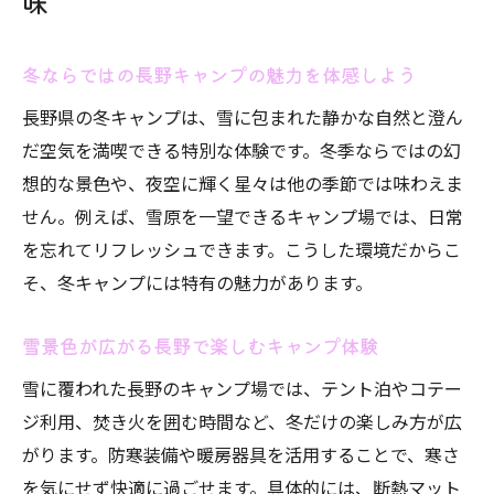
味
雪景色に包まれる長野のキャンプ体験
雪中キャンプで感じる長野の大自然の美し
冬ならではの長野キャンプの魅力を体感しよう
さ
長野県の冬キャンプは、雪に包まれた静かな自然と澄ん
冬の夜空と雪景色が楽しめるキャンプの魅
だ空気を満喫できる特別な体験です。冬季ならではの幻
力
想的な景色や、夜空に輝く星々は他の季節では味わえま
長野県の絶景キャンプ場で非日常体験を満
せん。例えば、雪原を一望できるキャンプ場では、日常
喫
を忘れてリフレッシュできます。こうした環境だからこ
雪と温泉で癒される長野の冬キャンプのす
そ、冬キャンプには特有の魅力があります。
すめ
雪景色が広がる長野で楽しむキャンプ体験
新しい長野県キャンプ場で味わう雪上体験
快適な冬キャンプのための準備ポイントへ
雪に覆われた長野のキャンプ場では、テント泊やコテー
ジ利用、焚き火を囲む時間など、冬だけの楽しみ方が広
快適な冬キャンプなら長野県が最適
がります。防寒装備や暖房器具を活用することで、寒さ
設備充実の長野県キャンプ場で安心冬キャ
を気にせず快適に過ごせます。具体的には、断熱マット