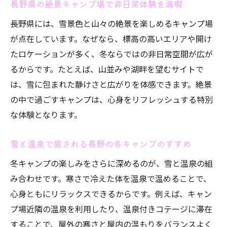
長野県の絶景キャンプ場で非日常体験を満喫
絶景や温泉を満喫できる冬キャンプの醍醐
長野県には、雪景色と山々の絶景を楽しめるキャンプ場
味
が点在しています。なぜなら、標高の高いエリアや開け
家族や友人と楽しむ長野県の冬キャンプ体
たロケーションが多く、冬ならではの非日常空間が広が
験
るからです。たとえば、山並みや湖畔を望むサイトで
コテージや通年営業施設で安心の思い出作
は、雪に包まれた静けさと広がりを体感できます。絶景
り
の中で過ごすキャンプは、心身をリフレッシュする特別
雪景色と星空観察が叶う長野キャンプ場の
な体験となります。
魅力
雪と温泉で癒される長野の冬キャンプのすすめ
安い料金でも特別感を味わえる冬キャンプ
次の冬も長野県のキャンプで新たな体験を
冬キャンプの楽しみをさらに深めるのが、雪と温泉の組
み合わせです。寒さで冷えた体を温泉で温めることで、
心身ともにリラックスできるからです。例えば、キャン
プ場近隣の温泉を利用したり、温泉付きコテージに滞在
することで、屋外の寒さと屋内の温もりをバランスよく