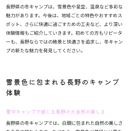
安全快適な雪中キャンプのための準備に続
長野県の冬キャンプは、雪景色や星空、温泉など多彩な
く
魅力があります。今後は、地域ごとの特色やおすすめス
ポット、さらに快適に過ごすための工夫など、より深い
雪中キャンプの安全対策と必須装備
体験情報もご紹介していきます。初めての方もリピータ
長野の雪中キャンプに必要な防寒装備の選
ーも、長野ならではの絶景と快適さを追求し、冬キャン
び方
プの新たな魅力を発見してください。
冬キャンプを安全に楽しむための注意点ま
とめ
快適なキャンプのための必須グッズと準備
雪景色に包まれる長野のキャンプ
方法
体験
初めての雪中キャンプでも安心な対策ポイ
ント
通年営業キャンプ場での安全対策を徹底解
雪中キャンプで感じる長野の大自然の美しさ
説
長野県の冬キャンプでは、白銀に包まれた自然の美しさ
初心者向けに選べる冬キャンプ場紹介へ