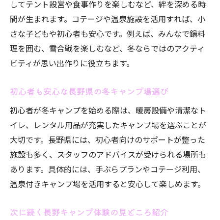
してテント設営や食事作りを楽しむなど、絆を深める時
長野の人気キャンプ場ランキングを参考に
間が生まれます。コテージや温泉施設を活用すれば、小
選ぶ
さな子どもや初心者も安心です。例えば、みんなで鍋料
次章は通年営業キャンプ場の選び方ガイド
理を囲む、雪合戦を楽しむなど、冬ならではのアクティ
通年営業の長野キャンプ場を選ぶコツ
ビティが思い出作りに役立ちます。
通年営業で安心の長野キャンプ場選択ポイ
ント
初心者も安心な長野県の冬キャンプ場選び
冬キャンプにおすすめな長野の新しい施設
初心者が冬キャンプを始める際は、暖房設備や清潔なト
紹介
イレ、レンタル用品が充実したキャンプ場を選ぶことが
長野県のランキング上位キャンプ場の特徴
大切です。長野県には、初心者向けのサポートが整った
とは
施設も多く、スタッフのアドバイスが受けられる場所も
安い料金で利用できる長野県キャンプ場の
あります。具体的には、手ぶらプランやコテージ利用、
探し方
温泉付きキャンプ場を活用すると安心して楽しめます。
雪中キャンプ対応の長野キャンプ場を見極
次に続く長野キャンプ体験の見どころ紹介
める