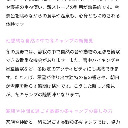
ンプ
や寝袋の重ね使い、薪ストーブの利用が効果的です。雪
通年営業の長野キャンプ場で快適に過ごす
景色を眺めながらの食事や温泉も、心身ともに癒される
秘訣
体験です。
コテージ利用で冬でも暖かいキャンプ体験
新しい施設が整う長野のキャンプ場の魅力
幻想的な自然の中で冬キャンプの新発見
安い料金で楽しめる長野県の冬キャンプ情
冬の長野では、静寂の中で自然の音や動物の足跡を観察
報
できる貴重な機会があります。また、雪中ハイキングや
絶景や温泉も楽しめる冬キャンプの魅力解
星空観察など、冬限定のアクティビティにも挑戦できま
説
す。たとえば、積雪が作り出す独特の音の響きや、朝日
絶景と温泉を楽しむ長野の冬アウトドア
が雪原を照らす瞬間は格別です。こうした新しい発見
長野の絶景キャンプ場で冬の自然を堪能
が、冬キャンプの醍醐味となります。
温泉付きキャンプ場で特別な冬体験を満喫
家族や仲間と過ごす長野の冬キャンプの楽しみ方
星空観察も楽しめる長野県の冬キャンプ場
家族や仲間と一緒に過ごす長野の冬キャンプでは、協力
雪に包まれたコテージで過ごす贅沢な時間