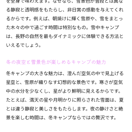
を全身で味わえます。なぜなら、雪景色が普段とは異な
初心者も安心できる長野県の冬キャンプ
る静寂と透明感をもたらし、非日常の感動を与えてくれ
初心者でも安心な長野県キャンプ場の選び
るからです。例えば、朝焼けに輝く雪原や、雪をまとっ
方
た木々の中で過ごす時間は特別なもの。雪中キャンプ
は、長野の自然を最もダイナミックに体験できる方法と
手軽に始められるコテージ利用の冬キャン
いえるでしょう。
プ
必要なレンタルサービスが揃ったキャンプ
冬の夜空と雪景色が楽しめるキャンプの魅力
体験
冬キャンプの大きな魅力は、澄んだ空気の中で見上げる
家族やグループでも快適な長野県の冬キャ
星空と、雪原が織りなす幻想的な景色です。寒さが空気
ンプ
中の水分を少なくし、星がより鮮明に見えるからです。
冬キャンプデビューに最適な長野の施設情
たとえば、満天の星や月明かりに照らされた雪面は、夏
報
とは違う静寂と美しさをもたらします。夜の静けさと絶
思い出作りに繋がる特別な冬キャンプ体験
景を楽しむ時間は、冬キャンプならではの贅沢です。
へ
特別な思い出を長野の冬キャンプで作る