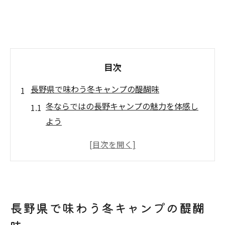
目次
長野県で味わう冬キャンプの醍醐味
冬ならではの長野キャンプの魅力を体感し
よう
雪景色が広がる長野で楽しむキャンプ体験
幻想的な自然の中で冬キャンプの新発見
家族や仲間と過ごす長野の冬キャンプの楽
しみ方
初心者も安心な長野県の冬キャンプ場選び
長野県で味わう冬キャンプの醍醐
次に続く長野キャンプ体験の見どころ紹介