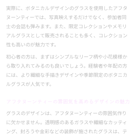
ー
実際に、ボタニカルデザインのグラスを使用したアフタ
耐熱アフタヌーンティーグラスの使い方と
ヌーンティーでは、写真映えするだけでなく、参加者同
選び方
士の会話も弾みます。また、限定コレクションやメモリ
ダブルウォールグラスが叶える温度管理の
アルグラスとして販売されることも多く、コレクション
コツ
性も高いのが魅力です。
アフタヌーンティーに最適な耐熱グラスの
初心者の方は、まずはシンプルなリーフ柄や小花模様か
魅力を紹介
ら取り入れてみるのも良いでしょう。経験者や年配の方
温かい紅茶も映えるアフタヌーンティーグ
には、より繊細な手描きデザインや季節限定のボタニカ
ラスの工夫
ルグラスが人気です。
ティータイムを彩るおしゃれな耐熱グラス
アフタヌーンティーの雰囲気を高めるデザインの魅力
の選定法
ペアグラスセットなら自宅ティータイムが格上
グラスのデザインは、アフタヌーンティーの雰囲気作り
げ
に欠かせません。透明感のあるガラスや繊細なカッティ
ング、封ろうや金彩などの装飾が施されたグラスは、テ
アフタヌーンティーペアグラスで叶える贅