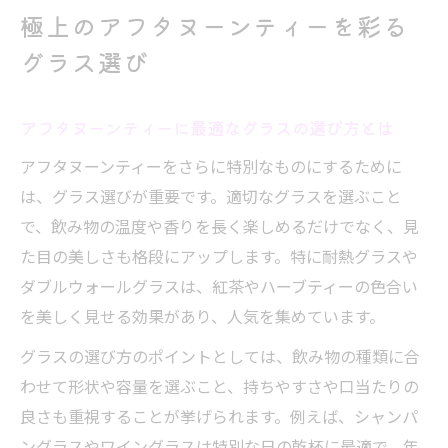
アフタヌーンティー向け人気グラスの特徴
極上のアフタヌーンティーを彩る
を比較
グラス選び
日常に特別感を加えるグラス選びのポイン
ト
アフタヌーンティーに最適なグラスの選び方とは
人気のグラスセットで上質なティータイム体験
アフタヌーンティーをさらに特別なものにするために
アフタヌーンティーを格上げする人気グラ
は、グラス選びが重要です。適切なグラスを選ぶこと
スセットの魅力
で、飲み物の温度や香りを長く楽しめるだけでなく、見
アフタヌーンティー専用グラスセットの選
た目の美しさも格段にアップします。特に耐熱グラスや
び方と活用法
ダブルウォールグラスは、紅茶やハーブティーの色合い
ペアグラスで楽しむアフタヌーンティーの
を美しく見せる効果があり、人気を集めています。
贅沢なひととき
グラスの選び方のポイントとしては、飲み物の種類に合
アフタヌーンティータイムにふさわしいグ
わせて形状や容量を選ぶこと、持ちやすさや口当たりの
ラスの選定基準
良さも重視することが挙げられます。例えば、シャンパ
オンラインショップで手に入る注目のグラ
ングラスやワイングラスは特別な日の乾杯に最適で、年