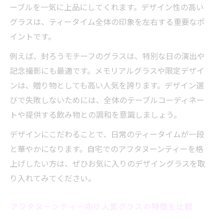
ーブルを一気に上品にしてくれます。デザイン性の高い
沢時間
グラスは、ティータイム全体の印象を左右する重要なポ
自宅ティータイムを格上げするペアグラス
イントです。
の選び方
アフタヌーンティーにおすすめのペアタン
例えば、封ろうモチーフのグラスは、特別な日の演出や
ブラー活用術
記念撮影にも最適です。メモリアルグラスや限定デザイ
ンは、贈り物としても高い人気を誇ります。デザイン選
ギフトにも最適なアフタヌーンティーペア
びで失敗しないためには、全体のテーブルコーディネー
グラスセット
トや提供する飲み物との調和を意識しましょう。
ペアグラスが生み出すアフタヌーンティー
の絆
デザインにこだわることで、日常のティータイムが一段
と華やかになります。自宅でのアフタヌーンティーを格
年号入りグラスで記念日をもっと華やかに演出
上げしたい方は、ぜひお気に入りのデザイングラスを取
アフタヌーンティー年号入りグラスで記念
り入れてみてください。
日を祝う
メモリアルなアフタヌーンティーグラスの
アフタヌーンティー向け人気グラスの特徴を比較
魅力