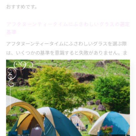
おすすめです。
アフタヌーンティータイムにふさわしいグラスの選定
基準
アフタヌーンティータイムにふさわしいグラスを選ぶ際
は、いくつかの基準を意識すると失敗がありません。ま
ず、耐熱性やダブルウォールなど、飲み物の温度を長時
間キープできる機能は重要です。次に、グラスの口当た
りや持ちやすさも評価ポイントとなります。
デザイン面では、アフタヌーンティーの雰囲気を損なわ
ない上品さや、テーブルコーディネートに馴染む色合
い・形状が求められます。ワイングラスやシャンパング
ラス型は、特別な日やお祝いの席にも最適です。容量は
150ml〜250ml程度が標準的で、紅茶やハーブティーに