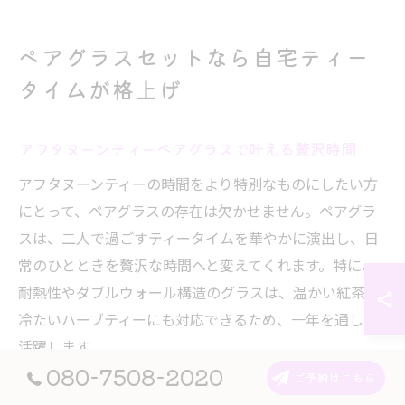
ペアグラスセットなら自宅ティー
タイムが格上げ
アフタヌーンティーペアグラスで叶える贅沢時間
アフタヌーンティーの時間をより特別なものにしたい方
にとって、ペアグラスの存在は欠かせません。ペアグラ
スは、二人で過ごすティータイムを華やかに演出し、日
常のひとときを贅沢な時間へと変えてくれます。特に、
耐熱性やダブルウォール構造のグラスは、温かい紅茶や
冷たいハーブティーにも対応できるため、一年を通して
活躍します。
080-7508-2020
ご予約はこちら
また、ワインやシャンパンにも使えるデザイン性の高い