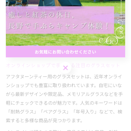
ちょうど良いサイズとされています。
注意点としては、装飾が多すぎると洗浄や保管が難しく
なることや、薄手のグラスは割れやすいリスクがある点
です。お手入れのしやすさや、食洗機対応かどうかも確
認して選ぶと安心です。自分のライフスタイルや使用シ
ーンに合わせて、最適なグラスを見つけましょう。
お気軽にお問い合わせください
オンラインショップで手に入る注目のグラスセット
お気軽にお問い合わせください
アフタヌーンティー用のグラスセットは、近年オンライ
ンショップでも豊富に取り扱われています。自宅にいな
がら最新デザインや限定品、メモリアルグラスなどを手
軽にチェックできるのが魅力です。人気のキーワードは
「耐熱グラス」「ペアグラス」「年号入り」などで、検
索すると多様な商品が見つかります。