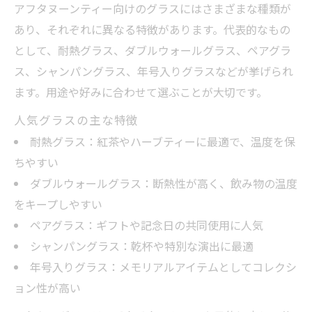
アフタヌーンティー向けのグラスにはさまざまな種類が
アフタヌーンティーワイングラスで特別な
あり、それぞれに異なる特徴があります。代表的なもの
思い出作り
として、耐熱グラス、ダブルウォールグラス、ペアグラ
記念日やイベントに最適な年号入りグラス
ス、シャンパングラス、年号入りグラスなどが挙げられ
の選び方
ます。用途や好みに合わせて選ぶことが大切です。
アフタヌーンティーグラスで記憶に残るギ
人気グラスの主な特徴
フト提案
耐熱グラス：紅茶やハーブティーに最適で、温度を保
ちやすい
ダブルウォールグラス：断熱性が高く、飲み物の温度
をキープしやすい
ペアグラス：ギフトや記念日の共同使用に人気
シャンパングラス：乾杯や特別な演出に最適
年号入りグラス：メモリアルアイテムとしてコレクシ
ョン性が高い