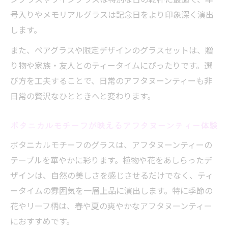
スセット
号入りやメモリアルグラスは記念日をより印象深く演出
メモリアルデザインが輝く特別な午後のひとと
します。
き
また、ペアグラスや限定デザインのグラスセットは、贈
アフタヌーンティーメモリアルグラスで記
り物や家族・友人とのティータイムにぴったりです。選
念日を彩る
び方を工夫することで、日常のアフタヌーンティーも非
年号入りアフタヌーンティーグラスの楽し
日常の贅沢なひとときへと変わります。
み方
特別な瞬間にふさわしいアフタヌーンティ
ボタニカルモチーフが映えるアフタヌーンティー体験
ーアイテム
ボタニカルモチーフのグラスは、アフタヌーンティーの
アフタヌーンティーの思い出を刻むグラス
テーブルを華やかに彩ります。植物や花をあしらったデ
選び
ザインは、自然の美しさを感じさせるだけでなく、ティ
メモリアルデザインで残すアフタヌーンテ
ータイムの雰囲気を一層上品に演出します。特に季節の
ィーの記憶
花やリーフ柄は、春や夏の爽やかなアフタヌーンティー
耐熱グラスで楽しむ華やかなアフタヌーンティ
におすすめです。