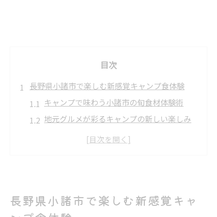
目次
長野県小諸市で楽しむ新感覚キャンプ食体験
キャンプで味わう小諸市の旬食材体験術
地元グルメが彩るキャンプの新しい楽しみ
方
手ぶらで満喫する小諸のキャンプ食料選び
小諸市ならではのキャンプごはん魅力発見
現地調達で実感するキャンプ食体験の変化
長野県小諸市で楽しむ新感覚キャ
ご当地食材を活かすキャンプごはんの工夫
キャンプで楽しむ小諸のご当地食材活用術