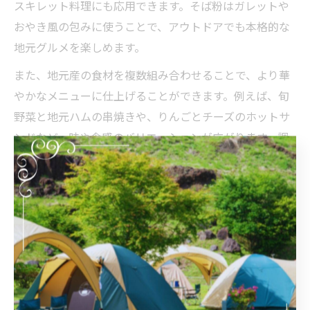
スキレット料理にも応用できます。そば粉はガレットや
おやき風の包みに使うことで、アウトドアでも本格的な
地元グルメを楽しめます。
また、地元産の食材を複数組み合わせることで、より華
やかなメニューに仕上げることができます。例えば、旬
野菜と地元ハムの串焼きや、りんごとチーズのホットサ
ンドなど、味や食感のバリエーションが広がります。調
理器具も焚火台やスキレット、グリル網などを活用する
ことで、アウトドアならではの香ばしさや食感が楽しめ
ます。
注意点としては、食材の鮮度を保つためクーラーボック
スの活用や、加熱不十分による食中毒防止などがありま
す。現地調達の食材を活かした工夫を凝らすことで、キ
ャンプごはんがより思い出深いものとなります。