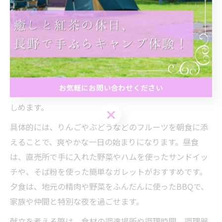
小諸市の味覚を堪能するキャンプ献立術
小諸市でのキャンプをより充実させるには、地元の味覚
を堪能できる献立作りが重要です。朝食には地元産のフ
ルーツやパン、昼食には旬野菜のサンドイッチやそば粉
ガレット、夕食には手ぶらBBQプランを活用したバーベ
お気軽にお問い合わせください
キューなどを組み合わせると、バランスの良い食事が楽
しめます。
お気軽にお問い合わせください
具体的には、りんごやぶどうなどのフルーツを朝食に添
えることで、爽やかな一日の始まりになります。昼食
は、直売所で手に入れた野菜やハムを使ったサンドイッ
チや、そば粉を使った簡単なガレットがおすすめです。
夕食は、地元の精肉や野菜をふんだんに使ったBBQで、
家族や仲間と特別な夜を過ごせます。
献立を考える際は、食材の調達場所や調理時間、調理器