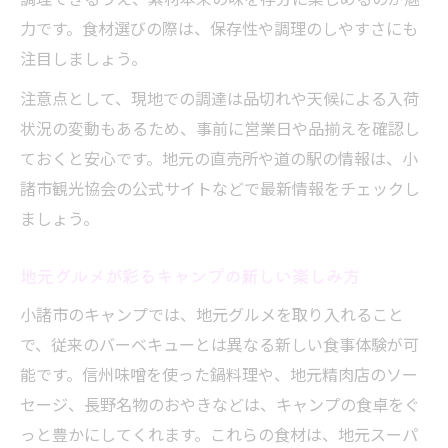
地元グルメを手軽に満喫できるキャンプ術
力です。食材選びの際は、保存性や調理のしやすさにも
注目しましょう。
小諸キャンプで叶うグルメなアウトドア
キャンプ好きに選ばれる小諸の食体験
注意点として、現地での調達は品切れや天候による入荷
現地調達で味わう小諸エリアのキャンプレシピ
状況の変動もあるため、事前に営業日や品揃えを確認し
ておくと安心です。地元の直売所や道の駅の情報は、小
キャンプで楽しむ現地調達レシピのコツ
諸市観光協会の公式サイトなどで最新情報をチェックし
小諸エリアの食材で作る本格キャンプ飯
ましょう。
現地で選ぶ新鮮食材のキャンプレシピ術
手ぶら派も安心の現地調達アイデア集
地元グルメが彩るキャンプの新しい楽しみ方
地元ならではの食材で彩るキャンプ料理
小諸市のキャンプでは、地元グルメを取り入れること
アウトドアに最適な小諸周辺の食材探し術
で、従来のバーベキューとは異なる新しい食事体験が可
キャンプで役立つ小諸周辺食材の選び方
能です。信州味噌を使った鍋料理や、地元精肉店のソー
地元食材を活かすアウトドア食料調達術
セージ、長野名物のおやきなどは、キャンプの食卓をぐ
小諸周辺の旬食材を使ったキャンプ術
っと豊かにしてくれます。これらの食材は、地元スーパ