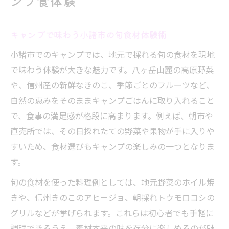
ンプ食体験
地元名産を使ったキャンプごはんレシピ集
手軽にできる小諸キャンプ食材の選び方
キャンプで味わう小諸市の旬食材体験術
名産食材を活かすキャンプごはん工夫例
小諸市でのキャンプでは、地元で採れる旬の食材を現地
小諸市の味覚を堪能するキャンプ献立術
で味わう体験が大きな魅力です。八ヶ岳山麓の高原野菜
や、信州産の新鮮なきのこ、季節ごとのフルーツなど、
手ぶらBBQが叶える小諸市の自然派キャンプ
自然の恵みをそのままキャンプごはんに取り入れること
キャンプ初心者も安心の手ぶらBBQ体験
で、食事の満足感が格段に高まります。例えば、朝市や
小諸の自然と調和する手ぶらキャンプ術
直売所では、その日採れたての野菜や果物が手に入りや
地元食材満喫の手ぶらBBQプランの魅力
すいため、食材選びもキャンプの楽しみの一つとなりま
快適アウトドアを実現する手ぶらキャンプ
す。
手ぶらで楽しむ小諸市BBQの魅力と選び方
旬の食材を使った料理例としては、地元野菜のホイル焼
地元グルメ満喫なら小諸キャンプが最適な理由
きや、信州きのこのアヒージョ、朝採れトウモロコシの
キャンプで味わう小諸の地元グルメ体験
グリルなどが挙げられます。これらは初心者でも手軽に
ご当地食材を活かしたキャンプの魅力
調理できるうえ、素材本来の味を存分に楽しめるのが魅