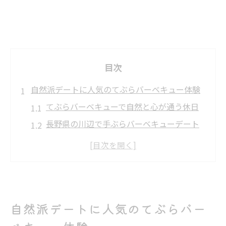
目次
自然派デートに人気のてぶらバーベキュー体験
てぶらバーベキューで自然と心が通う休日
長野県の川辺で手ぶらバーベキューデート
を満喫
日帰りで体験できる長野の自然派バーベキ
ュー
カップルにおすすめのてぶらバーベキュー
プラン
自然派デートに人気のてぶらバー
おしゃれに楽しむ長野のアウトドアデート