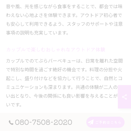
音や風、光を感じながら食事をすることで、都会では味
わえない心地よさを体験できます。アウトドア初心者で
も安心して利用できるよう、スタッフのサポートや注意
事項の説明も充実しています。
カップルで楽しむおしゃれなアウトドア体験
カップルでのてぶらバーベキューは、日常を離れた空間
で特別な時間を過ごす絶好の機会です。料理の分担や火
起こし、盛り付けなどを協力して行うことで、自然とコ
ミュニケーションも深まります。共通の体験が二人の思
い出となり、今後の関係にも良い影響を与えることが多
いです。
例えば、長野県内の人気スポットでは、貸切スペースや
080-7508-2020
ご予約はこちら
プライベート感のあるサイトも選べます。静かな森の中