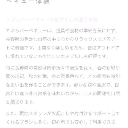
ベキュー体験
術
長野県で叶う手軽なバーベキューデート入門
てぶらバーベキューで自然と心が通う休日
手ぶらバーベキューが叶える楽々デート入
てぶらバーベキューは、道具や食材の準備を気にせず、
門
長野県の豊かな自然の中で心からリラックスできるデー
長野県で手軽に始めるアウトドアデートの
トに最適です。手間なく楽しめるため、普段アウトドア
コツ
に慣れていない方や忙しいカップルにも好評です。
長野 バーベキュー手ぶら日帰りの楽しみ方
特に長野県の自然は四季折々で表情を変え、春の新緑や
初心者が安心して選べるバーベキュー体験
夏の川辺、秋の紅葉、冬の雪景色など、どの季節も特別
自然に囲まれたデートでリフレッシュしよ
な思い出を作ることができます。静かな森や高原で、日
う
常とは違う非日常感を味わいながら、二人の距離も自然
アウトドア初心者も安心なてぶらバーベキュー
と縮まります。
手ぶらバーベキューで初めてでも快適な体
また、現地スタッフが火起こしや片付けをサポートして
験
くれるプランも多く、初心者でも安心して利用できま
長野 バーベキュー初心者におすすめのポイ