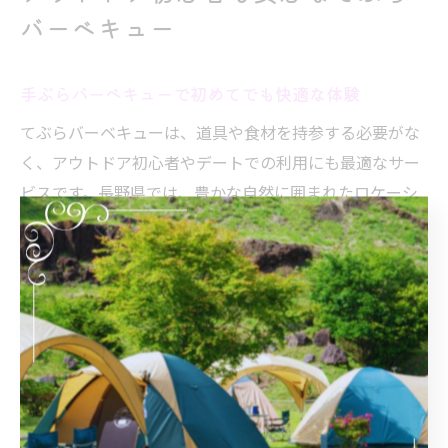
バーベキュー
手ぶらバーベキューで初めてでも快適な体験
てぶらバーベキューは、道具や食材を持参する必要がな
く、アウトドア初心者やデートでの利用にも最適なサー
ビスです。長野県では、豊かな自然に囲まれたロケーシ
ョンで気軽にバーベキューが楽しめるため、準備や片付
けの負担が少なく、初めての方でも安心して体験できま
す。
例えば、食材やグリル、テーブルなどがすべて用意され
ている施設が多く、現地に到着したらすぐにバーベキュ
ーを始められるのが魅力です。道具の使い方や火起こし
もスタッフがサポートしてくれることが多いため、不安
なくスタートできます。