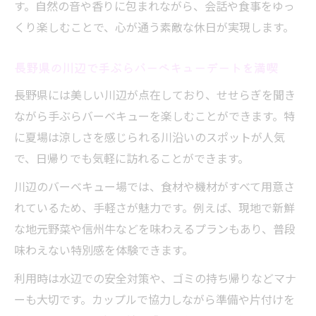
す。自然の音や香りに包まれながら、会話や食事をゆっ
ント
くり楽しむことで、心が通う素敵な休日が実現します。
日帰りで気軽に楽しむアウトドアデート術
長野県の川辺で手ぶらバーベキューデートを満喫
長野県バーベキュー手ぶらで安心のサポー
ト
長野県には美しい川辺が点在しており、せせらぎを聞き
準備不要で楽しめるバーベキューの始め方
ながら手ぶらバーベキューを楽しむことができます。特
日帰りで楽しむ長野ならではのバーベキュー
に夏場は涼しさを感じられる川沿いのスポットが人気
で、日帰りでも気軽に訪れることができます。
長野 バーベキュー日帰りプランの魅力を紹
介
川辺のバーベキュー場では、食材や機材がすべて用意さ
手ぶらバーベキューで気軽な日帰りデート
れているため、手軽さが魅力です。例えば、現地で新鮮
な地元野菜や信州牛などを味わえるプランもあり、普段
自然を満喫できる長野県のバーベキュー体
味わえない特別感を体験できます。
験
カップルに人気の日帰りバーベキュー術
利用時は水辺での安全対策や、ゴミの持ち帰りなどマナ
長野 バーベキュー手ぶら日帰り体験の流れ
ーも大切です。カップルで協力しながら準備や片付けを