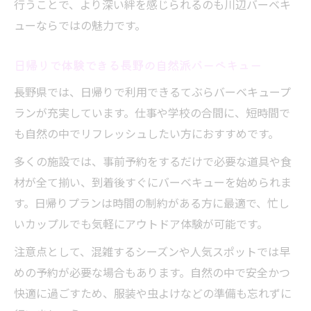
行うことで、より深い絆を感じられるのも川辺バーベキ
おしゃれな時間を過ごせるバーベキュープラン
ューならではの魅力です。
手ぶらバーベキューで叶えるおしゃれな時
間
日帰りで体験できる長野の自然派バーベキュー
長野 バーベキューおしゃれデートの楽しみ
長野県では、日帰りで利用できるてぶらバーベキュープ
方
ランが充実しています。仕事や学校の合間に、短時間で
自然と調和する洗練されたバーベキュース
も自然の中でリフレッシュしたい方におすすめです。
タイル
多くの施設では、事前予約をするだけで必要な道具や食
カップルで楽しむおしゃれなアウトドア体
材が全て揃い、到着後すぐにバーベキューを始められま
験
す。日帰りプランは時間の制約がある方に最適で、忙し
手ぶらバーベキューで非日常を演出しよう
いカップルでも気軽にアウトドア体験が可能です。
てぶらバーベキューが紡ぐ特別な思い出の作り
注意点として、混雑するシーズンや人気スポットでは早
方
めの予約が必要な場合もあります。自然の中で安全かつ
手ぶらバーベキューで心に残る思い出作り
快適に過ごすため、服装や虫よけなどの準備も忘れずに
長野県の自然で特別なデート体験を演出