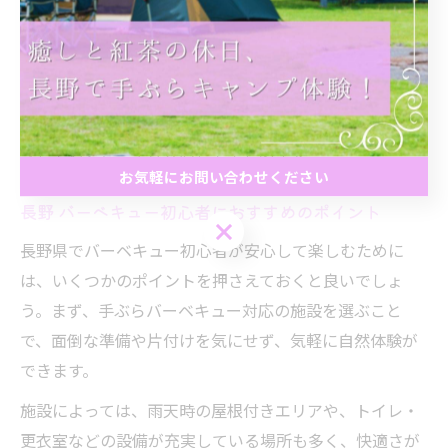
道具の忘れ物や準備不足で困る心配がなく、デート相手
と自然の中でゆったりとした時間を過ごせるのが「てぶ
らバーベキュー」最大のメリットです。初めてでも快適
に過ごせるよう、事前に施設のサポート内容や流れを確
認しておくと、より安心して楽しめます。
お気軽にお問い合わせください
長野 バーベキュー初心者におすすめのポイント
お気軽にお問い合わせください
長野県でバーベキュー初心者が安心して楽しむために
は、いくつかのポイントを押さえておくと良いでしょ
う。まず、手ぶらバーベキュー対応の施設を選ぶこと
で、面倒な準備や片付けを気にせず、気軽に自然体験が
できます。
施設によっては、雨天時の屋根付きエリアや、トイレ・
更衣室などの設備が充実している場所も多く、快適さが