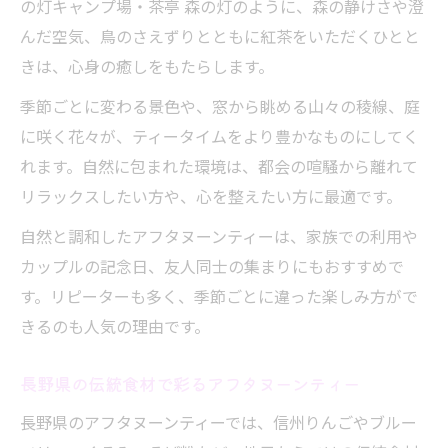
の灯キャンプ場・茶亭 森の灯のように、森の静けさや澄
んだ空気、鳥のさえずりとともに紅茶をいただくひとと
きは、心身の癒しをもたらします。
季節ごとに変わる景色や、窓から眺める山々の稜線、庭
に咲く花々が、ティータイムをより豊かなものにしてく
れます。自然に包まれた環境は、都会の喧騒から離れて
リラックスしたい方や、心を整えたい方に最適です。
自然と調和したアフタヌーンティーは、家族での利用や
カップルの記念日、友人同士の集まりにもおすすめで
す。リピーターも多く、季節ごとに違った楽しみ方がで
きるのも人気の理由です。
長野県の伝統食材で彩るアフタヌーンティー
長野県のアフタヌーンティーでは、信州りんごやブルー