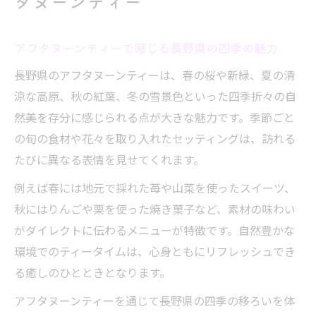
タヌーンティー
とは
長野県の伝統的な食文化とアフタヌーンテ
アフタヌーンティーで感じる長野県の四季の魅力
ィー
長野県のアフタヌーンティーは、春の桜や新緑、夏の清
アフタヌーンティー文化の魅力と長野の彩り
涼な高原、秋の紅葉、冬の雪景色といった四季折々の自
アフタヌーンティー文化の起源と長野の特
然美を存分に感じられる点が大きな魅力です。季節ごと
長
の旬の食材や花々を取り入れたセッティングは、訪れる
長野ならではの彩り豊かなアフタヌーンテ
たびに異なる表情を見せてくれます。
ィー
例えば春には地元で採れた苺や山菜を使ったスイーツ、
地元の伝統が息づくアフタヌーンティーの
秋にはりんごや栗を使った焼き菓子など、素材の味わい
魅力
がダイレクトに伝わるメニューが特徴です。自然豊かな
アフタヌーンティーと長野の自然が織り成
環境でのティータイムは、心身ともにリフレッシュでき
す時間
る癒しのひとときとなります。
長野県の伝統食材で彩るアフタヌーンティ
アフタヌーンティーを通じて長野県の四季の移ろいを体
ー