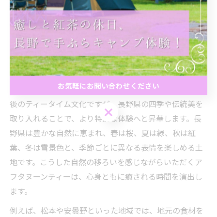
伝統が息づく長野県で上質なティ
ータイムを堪能
アフタヌーンティーで味わう長野県の伝統美
お気軽にお問い合わせください
アフタヌーンティーは、もともとイギリスで生まれた午
後のティータイム文化ですが、長野県の四季や伝統美を
お気軽にお問い合わせください
取り入れることで、より特別な体験へと昇華します。長
野県は豊かな自然に恵まれ、春は桜、夏は緑、秋は紅
葉、冬は雪景色と、季節ごとに異なる表情を楽しめる土
地です。こうした自然の移ろいを感じながらいただくア
フタヌーンティーは、心身ともに癒される時間を演出し
ます。
例えば、松本や安曇野といった地域では、地元の食材を