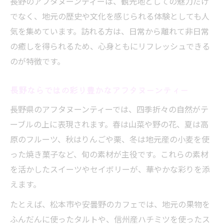
長野のアフタヌーンティーは、観光地としての魅力だけ
でなく、地元の歴史や文化を感じられる体験としても人
気を集めています。訪れる方は、日常から離れて非日常
の癒しを得られるため、心身ともにリフレッシュできる
のが特徴です。
長野ならではの彩り豊かなアフタヌーンティー
長野県のアフタヌーンティーでは、四季折々の自然がテ
ーブルの上に表現されます。春は山菜や野の花、夏は高
原のフルーツ、秋はりんごや栗、冬は地元産の小麦を使
った焼き菓子など、旬の素材が主役です。これらの素材
を活かしたスイーツやセイボリーが、華やかな彩りを添
えます。
たとえば、松本市や安曇野のカフェでは、地元の果物を
ふんだんに使ったタルトや、信州産ハチミツを使ったス