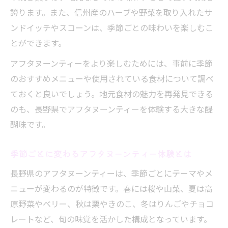
誇ります。また、信州産のハーブや野菜を取り入れたサ
アフタヌーンティーの歴史が紡ぐ贅沢な午
ンドイッチやスコーンは、季節ごとの味わいを楽しむこ
後
とができます。
季節で変わるアフタヌーンティーと長野の美食
アフタヌーンティーをより楽しむためには、事前に季節
旬の食材で彩るアフタヌーンティー体験
のおすすめメニューや使用されている食材について調べ
長野県の美食とアフタヌーンティーの組み
ておくと良いでしょう。地元食材の魅力を再発見できる
合わせ
のも、長野県でアフタヌーンティーを体験する大きな醍
季節限定メニューで味わうアフタヌーンテ
醐味です。
ィー
地元の味覚を活かしたアフタヌーンティー
季節ごとに変わるアフタヌーンティー体験とは
の工夫
長野県のアフタヌーンティーは、季節ごとにテーマやメ
アフタヌーンティーと長野の食文化の新提
ニューが変わるのが特徴です。春には桜や山菜、夏は高
案
原野菜やベリー、秋は栗やきのこ、冬はりんごやチョコ
レートなど、旬の味覚を活かした構成となっています。