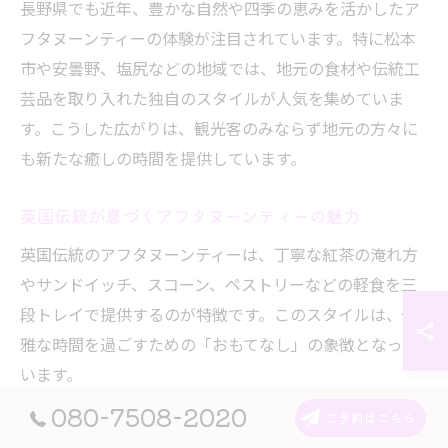
長野県でも近年、豊かな自然や四季の恵みを活かしたア
フタヌーンティーの体験が注目されています。特に松本
市や安曇野、塩尻などの地域では、地元の食材や伝統工
芸品を取り入れた独自のスタイルが人気を集めていま
す。こうした広がりは、観光客のみならず地元の方々に
も新たな癒しの時間を提供しています。
英国伝統が息づくアフタヌーンティーの魅力
英国伝統のアフタヌーンティーは、丁寧な紅茶の淹れ方
やサンドイッチ、スコーン、ペストリーなどの軽食を三
段トレイで提供するのが特徴です。このスタイルは、優
雅な時間を過ごすための「おもてなし」の象徴となって
います。
080-7508-2020
長野県のアフタヌーンティーでも、この英国伝統の流れ
ご予約はこちら
を大切にしながら、地元産のフルーツや野菜を使った季