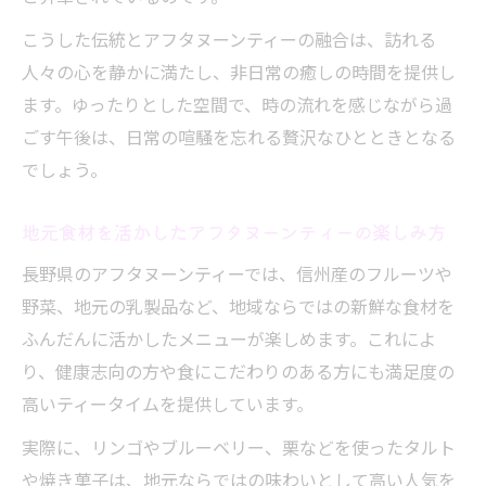
ティー
こうした伝統とアフタヌーンティーの融合は、訪れる
アフタヌーンティーで四季の移ろいを体感
人々の心を静かに満たし、非日常の癒しの時間を提供し
自然の恵みを堪能するアフタヌーンティー
ます。ゆったりとした空間で、時の流れを感じながら過
の時間
ごす午後は、日常の喧騒を忘れる贅沢なひとときとなる
長野県の豊かな自然とアフタヌーンティー
でしょう。
英国の歴史を感じるアフタヌーンティーの魅力
地元食材を活かしたアフタヌーンティーの楽しみ方
アフタヌーンティーの元祖と長野での広が
長野県のアフタヌーンティーでは、信州産のフルーツや
り
野菜、地元の乳製品など、地域ならではの新鮮な食材を
英国伝統が息づくアフタヌーンティーの魅
ふんだんに活かしたメニューが楽しめます。これによ
力
り、健康志向の方や食にこだわりのある方にも満足度の
アフタヌーンティー文化が日本へ伝わった
高いティータイムを提供しています。
背景
実際に、リンゴやブルーベリー、栗などを使ったタルト
長野県で楽しむ英国風アフタヌーンティー
や焼き菓子は、地元ならではの味わいとして高い人気を
体験