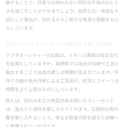
験することで、日常では味わえない特別な午後のひとと
伝統が息づく長野県で上質なティータイムを堪
きを過ごすことができるでしょう。自然との一体感を大
能
切にした演出が、訪れる人々に新たな発見と感動をもた
アフタヌーンティーで味わう長野県の伝統
らしています。
美
伝統工芸とアフタヌーンティーの出会い
伝統とアフタヌーンティーが融合する癒しの時間
地元文化が引き立つ上質なティータイム体
アフタヌーンティーの伝統は、イギリス貴族の社交文化
験
を起源としていますが、長野県では地元の伝統や工芸と
アフタヌーンティーが紡ぐ長野の職人技
融合することで独自の癒しの時間が生まれています。手
伝統的な趣とアフタヌーンティーの調和
作りの器や地元作家による工芸品が、紅茶とスイーツの
アフタヌーンティー体験なら長野県の自然とと
時間をより上質なものにしています。
もに
例えば、信州の木工や陶芸作品を用いたティーセット
自然に囲まれたアフタヌーンティー体験の
は、温もりと個性を感じさせてくれます。伝統的な和の
魅力
趣を取り入れることで、単なる飲食の枠を超えた体験へ
長野県の風景とともに味わうアフタヌーン
と昇華されているのです。