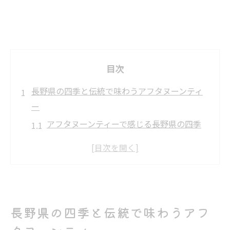
目次
長野県の四季と伝統で味わうアフタヌーンティ
ー
アフタヌーンティーで感じる長野県の四季
の魅力
伝統とアフタヌーンティーが融合する癒し
の時間
地元食材を活かしたアフタヌーンティーの
楽しみ方
長野県の四季と伝統で味わうアフ
季節ごとに変わるアフタヌーンティー体験