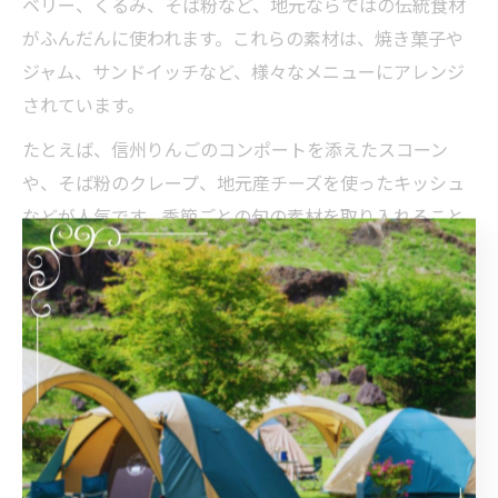
ベリー、くるみ、そば粉など、地元ならではの伝統食材
がふんだんに使われます。これらの素材は、焼き菓子や
ジャム、サンドイッチなど、様々なメニューにアレンジ
されています。
たとえば、信州りんごのコンポートを添えたスコーン
や、そば粉のクレープ、地元産チーズを使ったキッシュ
などが人気です。季節ごとの旬の素材を取り入れること
で、毎回違った味わいが楽しめるのも魅力のひとつで
す。
地元食材を使ったアフタヌーンティーは、健康志向の方
や食にこだわる方にも好評です。アレルギーや食事制限
がある場合も、事前に相談することで対応してもらえる
店舗が多いので安心して楽しめます。