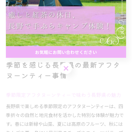
また、季節ごとの限定ブレンドや、ティーフードに合わ
せたペアリング体験も魅力的です。紅茶選びに迷った際
は、気軽にスタッフに相談し、その日の気分や好みに合
わせた一杯を見つけてみてはいかがでしょうか。
お気軽にお問い合わせください
季節を感じる長野県の最新アフタ
お気軽にお問い合わせください
ヌーンティー事情
季節限定アフタヌーンティーで味わう長野県の魅力
長野県で楽しめる季節限定のアフタヌーンティーは、四
季折々の自然と地元食材を活かした特別な体験が魅力で
す。春には新緑や山菜、夏には高原のフルーツ、秋には