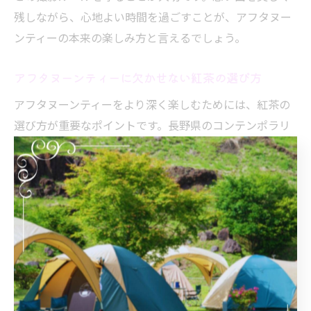
残しながら、心地よい時間を過ごすことが、アフタヌー
ンティーの本来の楽しみ方と言えるでしょう。
アフタヌーンティーに欠かせない紅茶の選び方
アフタヌーンティーをより深く楽しむためには、紅茶の
選び方が重要なポイントです。長野県のコンテンポラリ
ーな店舗では、伝統的なダージリンやアッサムはもちろ
ん、地元のハーブやフルーツを使ったオリジナルティー
も人気です。
選び方のコツとしては、まずスイーツやセイボリーとの
相性を考え、軽やかなものからコクのあるものまで幅広
く楽しむことがおすすめです。店舗によっては、スタッ
フが丁寧に説明や提案をしてくれるので、初心者でも安
心して選べます。