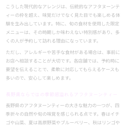
アフタヌーンティーなら長野県の現代的空間が
こうした現代的なアレンジは、伝統的なアフタヌーンテ
魅力
ィーの枠を超え、味覚だけでなく見た目でも楽しめる体
現代的デザイン空間で堪能するアフタヌー
験を生み出しています。特に、旬の食材を使用した限定
ンティー
メニューは、その時期しか味わえない特別感があり、多
くの人が予約して訪れる理由になっています。
長野県のアフタヌーンティーカフェ注目ポ
イント
ただし、アレルギーや苦手な食材がある場合は、事前に
洗練された店内で味わうアフタヌーンティ
お店へ相談することが大切です。各店舗では、予約時に
ー体験
要望を伝えることで、柔軟に対応してもらえるケースも
アフタヌーンティーで非日常を感じる現代
多いので、安心して楽しめます。
的空間
長野県ならではの季節感溢れるアフタヌーンティー
長野県で人気のアフタヌーンティー店舗特
集
長野県のアフタヌーンティーの大きな魅力の一つが、四
季折々の自然や旬の味覚を感じられる点です。春はイチ
心ときめく長野のアフタヌーンティーを楽しむ
ゴや山菜、夏は高原野菜やブルーベリー、秋はリンゴや
時間