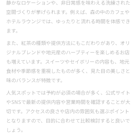
静かなロケーションや、非日常感を味わえる洗練された
アフタヌーンティーで楽しむ多彩なスイー
空間づくりが挙げられます。例えば、森の中のカフェや
ツ体験
ホテルラウンジでは、ゆったりと流れる時間を体感でき
長野県で味わう新時代のアフタヌーンティ
ます。
ーとは
また、紅茶の種類や提供方法にもこだわりがあり、オリ
コンテンポラリーな演出が魅力の楽しみ方
ジナルブレンドや地元産のハーブティーを楽しめるお店
アフタヌーンティーの魅力を深める最新情
も増えています。スイーツやセイボリーの内容も、地元
報
食材や季節感を重視したものが多く、見た目の美しさと
味のバランスが特徴です。
人気スポットでは予約が必須の場合が多く、公式サイト
やSNSで最新の提供内容や営業時間を確認することが大
切です。アクセスの良さや店内の雰囲気も選ぶポイント
となりますので、目的に合わせて比較検討すると良いで
しょう。