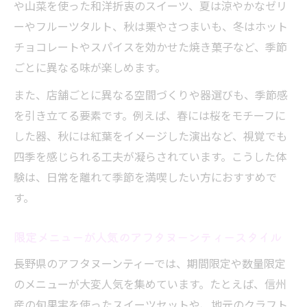
や山菜を使った和洋折衷のスイーツ、夏は涼やかなゼリ
ーやフルーツタルト、秋は栗やさつまいも、冬はホット
チョコレートやスパイスを効かせた焼き菓子など、季節
ごとに異なる味が楽しめます。
また、店舗ごとに異なる空間づくりや器選びも、季節感
を引き立てる要素です。例えば、春には桜をモチーフに
した器、秋には紅葉をイメージした演出など、視覚でも
四季を感じられる工夫が凝らされています。こうした体
験は、日常を離れて季節を満喫したい方におすすめで
す。
限定メニューが人気のアフタヌーンティースタイル
長野県のアフタヌーンティーでは、期間限定や数量限定
のメニューが大変人気を集めています。たとえば、信州
産の旬果実を使ったスイーツセットや、地元のクラフト