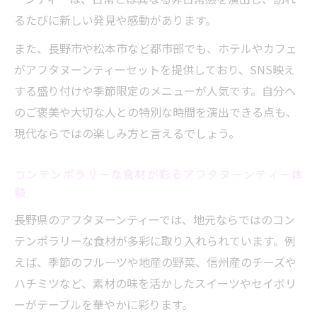
アフタヌーンティーに欠かせない紅茶の選
るたびに新しい発見や感動があります。
び方
また、長野市や松本市など都市部でも、ホテルやカフェ
季節を感じる長野県の最新アフタヌーンティー
がアフタヌーンティーセットを提供しており、SNS映え
事情
する盛り付けや季節限定のメニューが人気です。自分へ
季節限定アフタヌーンティーで味わう長野
のご褒美や大切な人との特別な時間を演出できる点も、
県の魅力
現代ならではの楽しみ方と言えるでしょう。
旬の食材が光るアフタヌーンティーセット
の特徴
コンテンポラリーな食材が彩るアフタヌーンティー体
験
長野県のアフタヌーンティーで春夏秋冬を
満喫
長野県のアフタヌーンティーでは、地元ならではのコン
限定メニューが人気のアフタヌーンティー
テンポラリーな食材が多彩に取り入れられています。例
スタイル
えば、季節のフルーツや地産の野菜、信州産のチーズや
季節ごとに楽しめるアフタヌーンティーの
ハチミツなど、素材の味を活かしたスイーツやセイボリ
贅沢体験
ーがテーブルを華やかに彩ります。