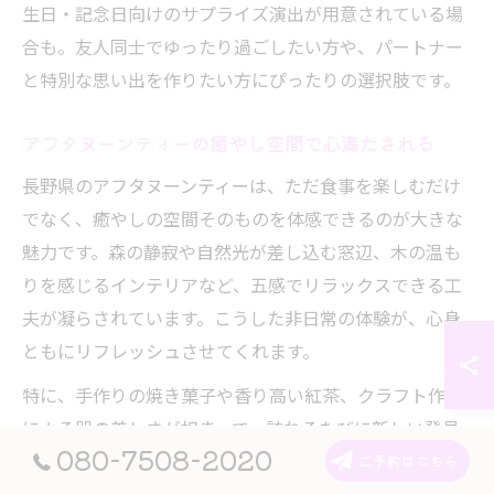
生日・記念日向けのサプライズ演出が用意されている場
合も。友人同士でゆったり過ごしたい方や、パートナー
と特別な思い出を作りたい方にぴったりの選択肢です。
アフタヌーンティーの癒やし空間で心満たされる
長野県のアフタヌーンティーは、ただ食事を楽しむだけ
でなく、癒やしの空間そのものを体感できるのが大きな
魅力です。森の静寂や自然光が差し込む窓辺、木の温も
りを感じるインテリアなど、五感でリラックスできる工
夫が凝らされています。こうした非日常の体験が、心身
ともにリフレッシュさせてくれます。
特に、手作りの焼き菓子や香り高い紅茶、クラフト作家
による器の美しさが相まって、訪れるたびに新しい発見
080-7508-2020
があります。仕事や家事で疲れた時、ふと自分と向き合
ご予約はこちら