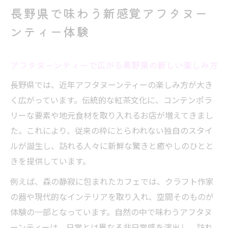
アフタヌーンティー人気スポットの特徴を
長野県で味わう新感覚アフタヌー
徹底解説
ンティー体験
予約や営業時間で選ぶアフタヌーンティー
体験のコツ
アフタヌーンティーで広がる長野県の新しい楽しみ方
優雅さ際立つコンテンポラリーなアフタヌーン
長野県では、近年アフタヌーンティーの楽しみ方が大き
ティー探訪
く広がっています。伝統的な紅茶文化に、コンテンポラ
アフタヌーンティーと現代空間の美しい融
リーな要素や地元食材を取り入れるお店が増えてきまし
合とは
た。これにより、従来の枠にとらわれない独自のスタイ
長野県で体験するコンテンポラリーな紅茶
ルが誕生し、訪れる人々に新鮮な驚きと癒やしのひとと
文化
きを提供しています。
優雅なインテリアで過ごすアフタヌーンテ
例えば、森の静寂に包まれたカフェでは、クラフト作家
ィーの魅力
の器や現代的なインテリアを取り入れ、空間そのものが
SNS映えするアフタヌーンティースポット
体験の一部となっています。自然の中で味わうアフタヌ
紹介
ーンティーは、日常とは異なる非日常感を演出し、訪れ