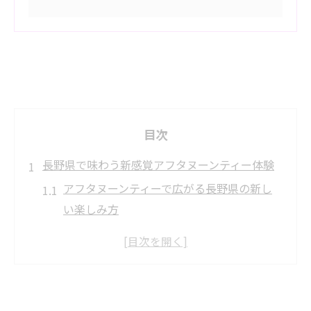
目次
長野県で味わう新感覚アフタヌーンティー体験
アフタヌーンティーで広がる長野県の新し
い楽しみ方
コンテンポラリーな食材が彩るアフタヌー
ンティー体験
長野県ならではの季節感溢れるアフタヌー
ンティー