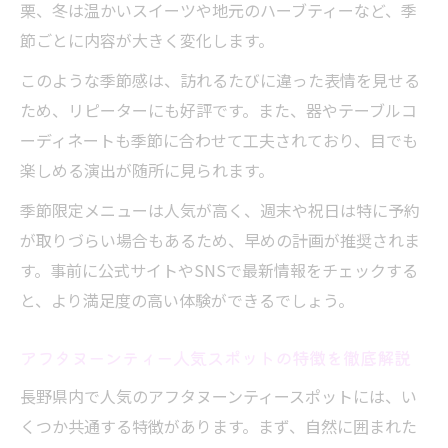
栗、冬は温かいスイーツや地元のハーブティーなど、季
アフタヌーンティーで叶える特別な長野の
節ごとに内容が大きく変化します。
午後
優雅な時間を演出するアフタヌーンティー
このような季節感は、訪れるたびに違った表情を見せる
の極意
ため、リピーターにも好評です。また、器やテーブルコ
ーディネートも季節に合わせて工夫されており、目でも
長野県のアフタヌーンティーで自分にご褒
楽しめる演出が随所に見られます。
美を
女子会やデートに人気のアフタヌーンティ
季節限定メニューは人気が高く、週末や祝日は特に予約
ー体験
が取りづらい場合もあるため、早めの計画が推奨されま
す。事前に公式サイトやSNSで最新情報をチェックする
アフタヌーンティーの癒やし空間で心満た
と、より満足度の高い体験ができるでしょう。
される
注目される現代風アフタヌーンティーの楽しみ
アフタヌーンティー人気スポットの特徴を徹底解説
方
長野県内で人気のアフタヌーンティースポットには、い
現代風アフタヌーンティーのトレンドを解
くつか共通する特徴があります。まず、自然に囲まれた
説