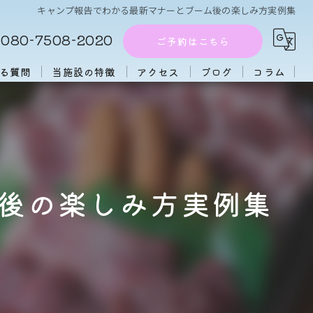
キャンプ報告でわかる最新マナーとブーム後の楽しみ方実例集
080-7508-2020
ご予約はこちら
る質問
当施設の特徴
アクセス
ブログ
コラム
周辺施設
アフタヌーンティー
団体
後の楽しみ方実例集
大人数
初心者