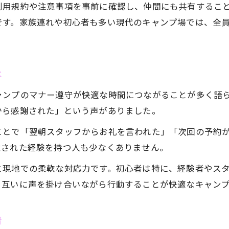
利用規約や注意事項を事前に確認し、仲間にも共有するこ
最新のキャンプ報告から読み解く環境変化
です。家族連れや初心者も多い現代のキャンプ場では、全
キャンプ報告で知る自然環境の変化とは
現地体験から見るキャンプ場の環境変動
環境意識が高まるキャンプ体験の現状
本
最新キャンプ事情から学ぶ持続可能性
ャンプのマナー遵守が快適な時間につながることが多く語
キャンプを通じて考える自然への配慮
から感謝された」という声がありました。
トラブルを防ぐキャンプ参加前の準備ポイント
ことで「翌朝スタッフからお礼を言われた」「次回の予約
安心なキャンプのための事前準備の極意
お気軽にお問い合わせください
お気軽にお問い合わせください
意された経験を持つ人も少なくありません。
キャンプ参加前に必要なチェックリスト
と現地での柔軟な対応力です。初心者は特に、経験者やス
失敗しないキャンプ準備と注意点まとめ
、互いに声を掛け合いながら行動することが快適なキャン
トラブル回避に役立つ持ち物と工夫
実体験から学ぶキャンプ準備のコツ
情