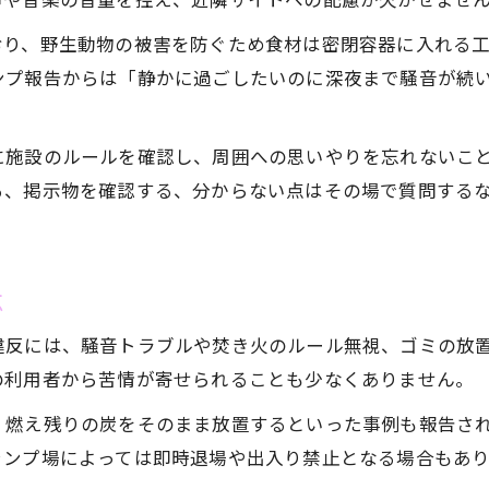
静音重視のキャンプ体験談とポイント
おり、野生動物の被害を防ぐため食材は密閉容器に入れる
ブーム後に注目のデイキャンプ新潮流
ンプ報告からは「静かに過ごしたいのに深夜まで騒音が続
キャンプブーム後のデイキャンプ人気事情
デイキャンプで楽しむ新しい過ごし方提案
に施設のルールを確認し、周囲への思いやりを忘れないこ
気軽に始めるキャンプ体験デイキャンの魅力
る、掲示物を確認する、分からない点はその場で質問する
家族・友人と楽しむデイキャンプの工夫
ブーム終焉後のキャンプ参加スタイル変化
安心して楽しむためのキャンプ暗黙マナー解説
点
初めてでも安心なキャンプ暗黙マナー入門
違反には、騒音トラブルや焚き火のルール無視、ゴミの放
キャンプ体験者が語る暗黙のルール実例
の利用者から苦情が寄せられることも少なくありません。
トラブル回避に役立つ暗黙マナー集
、燃え残りの炭をそのまま放置するといった事例も報告さ
現場で役立つキャンプ暗黙マナーのコツ
ャンプ場によっては即時退場や出入り禁止となる場合もあり
安全なキャンプ参加への暗黙ルール徹底