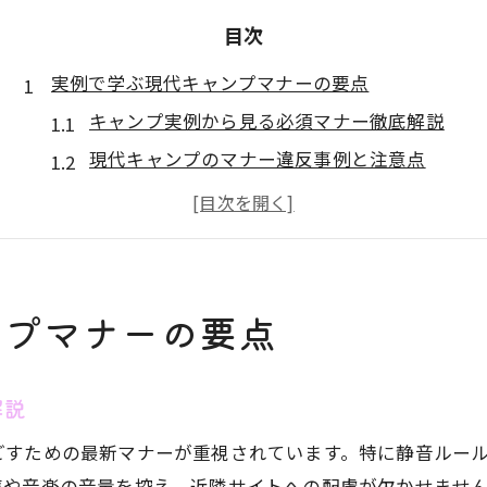
目次
実例で学ぶ現代キャンプマナーの要点
キャンプ実例から見る必須マナー徹底解説
現代キャンプのマナー違反事例と注意点
体験談を基にしたキャンプマナーの基本
キャンプ場で守りたい最新マナーの実情
キャンプ参加者が直面したマナー問題集
静音ルールを守る快適なキャンプ体験術
ンプマナーの要点
静音ルール実践で快適なキャンプ空間を実現
夜間のキャンプ静音マナーと配慮のコツ
解説
音トラブルを防ぐキャンプ場での心得
ごすための最新マナーが重視されています。特に静音ルー
参加者の声で学ぶ静音キャンプの工夫
声や音楽の音量を控え、近隣サイトへの配慮が欠かせませ