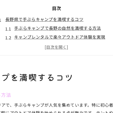
目次
長野県で手ぶらキャンプを満喫するコツ
手ぶらキャンプで長野の自然を満喫する方法
キャンプレンタルで楽々アウトドア体験を実現
初心者も安心な長野手ぶらキャンプの選び方
長野のキャンプレンタル活用で準備不要を実現
レンタル安い長野県キャンプ場のポイント
キャンプ初心者も安心なレンタル活用術
ンプを満喫するコツ
キャンプ初心者が安心できるレンタル選びのコツ
手ぶらで始める長野キャンプのレンタル活用法
る方法
テントレンタル長野で手軽にキャンプ入門
リアで、手ぶらキャンプが人気を集めています。特に初心
長野のキャンプレンタルが初心者に人気の理由
気軽にアウトドア体験を始められる点が魅力です。テント