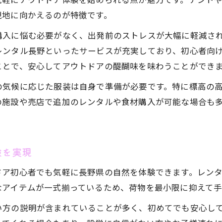
レンタル付きキャンプ場で不安解消するポイント
現地に向かえるのが特徴です。
手軽に楽しむ長野のアウトドア体験
購入に悩む必要がなく、出発前のストレスが大幅に軽減さ
手ぶらキャンプで手軽に長野アウトドアを満喫
レンタル長野といったサービスが充実しており、初心者向
キャンプレンタルで叶う長野体験型アウトドア
ことで、安心してアウトドアの醍醐味を味わうことができ
初心者も楽しめる長野のレンタルアウトドア術
の気候に応じた服装は自身で準備が必要です。特に標高の
レンタル安い長野アウトドア体験の選び方
の施設や売店で追加のレンタルや食材購入が可能な場合も
長野のテントレンタルでアウトドアデビュー
レンタル付きキャンプの魅力を解説
レンタル付きキャンプで長野を満喫する魅力
験を実現
キャンプレンタル長野県が選ばれる理由とは
ドア初心者でも気軽に長野県の自然を体験できます。レン
手ぶらキャンプの魅力とキャンプ初心者のメリッ
なアイテムが一式揃っているため、荷物を最小限に抑えて
長野キャンプレンタルで体験する新しい楽しみ方
い方の説明が含まれていることが多く、初めてでも安心し
レンタルキャンプ場活用で手軽アウトドア体験