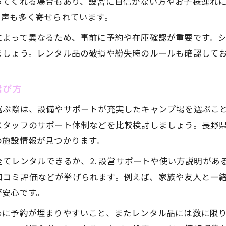
ってくれる場合もあり、設営に自信がない方やお子様連れ
低予算で叶う長野県の自然キャンプ術
う声も多く寄せられています。
低予算で楽しむ長野県キャンプレンタル活用法
によって異なるため、事前に予約や在庫確認が重要です。
キャンプレンタル安い長野県で自然を満喫
ましょう。レンタル品の破損や紛失時のルールも確認して
無料キャンプ場とレンタルを組合わせる方法
初心者でも安心な低予算キャンプスタイル
選び方
手ぶらキャンプで費用を抑えるコツと注意点
選ぶ際は、設備やサポートが充実したキャンプ場を選ぶこ
雪中キャンプも安心なレンタルガイド
スタッフのサポート体制などを比較検討しましょう。長野
雪中キャンプレンタルで冬の長野を体験
お気軽にお問い合わせください
お気軽にお問い合わせください
の施設情報が見つかります。
冬キャンプ初心者も安心のレンタルポイント
全てレンタルできるか、2. 設営サポートや使い方説明があ
長野県で雪中キャンプするレンタル選び
用者の口コミ評価などが挙げられます。例えば、家族や友人と
寒さ対策も万全なキャンプレンタルの活用法
が安心です。
雪中対応の長野キャンプ場レンタル情報
めに予約が埋まりやすいこと、またレンタル品には数に限