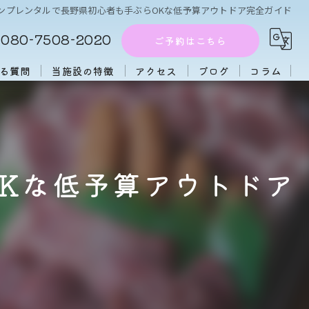
ンプレンタルで長野県初心者も手ぶらOKな低予算アウトドア完全ガイド
080-7508-2020
ご予約はこちら
る質問
当施設の特徴
アクセス
ブログ
コラム
周辺施設
アフタヌーンティー
Kな低予算アウトドア
団体
大人数
初心者