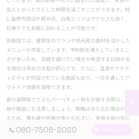
しています。春の新緑や花々に囲まれた環境で、家族や
友人とゆったりとした時間を過ごすことができます。特
に長野市周辺や軽井沢、白馬エリアはアクセスも良く、
日帰りでも気軽に訪れることが可能です。
各施設では、春限定のプランや地元産の食材を活かした
メニューが充実しています。予約制を導入しているとこ
ろが多いため、混雑を避けたい場合や希望する日時があ
る場合は早めの手配が肝心です。さらに、温泉やアクテ
ィビティが併設されている施設もあり、一日を通してア
ウトドア体験を満喫できます。
春の長野県でてぶらバーベキュー旅を計画する際は、天
候や服装にも注意しましょう。朝晩は冷え込む場合があ
るため、重ね着や防寒対策も忘れずに。家族全員が安心
して楽しめる環境を整えて、特別なアウトドア体験を実
080-7508-2020
ご予約はこちら
現してください。