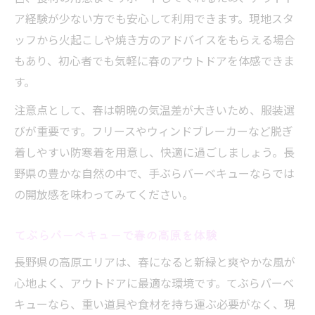
長野県で春の手軽なてぶらバーベキュー体
ア経験が少ない方でも安心して利用できます。現地スタ
験
ッフから火起こしや焼き方のアドバイスをもらえる場合
家族で春のてぶらバーベキューを満喫する
もあり、初心者でも気軽に春のアウトドアを体感できま
方法
す。
注意点として、春は朝晩の気温差が大きいため、服装選
びが重要です。フリースやウィンドブレーカーなど脱ぎ
着しやすい防寒着を用意し、快適に過ごしましょう。長
野県の豊かな自然の中で、手ぶらバーベキューならでは
の開放感を味わってみてください。
てぶらバーベキューで春の高原を体験
長野県の高原エリアは、春になると新緑と爽やかな風が
心地よく、アウトドアに最適な環境です。てぶらバーベ
キューなら、重い道具や食材を持ち運ぶ必要がなく、現