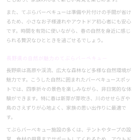
準備不要で春の特別なバーベキュー満喫
また、てぶらバーベキューは準備や片付けの手間が省け
春の休日はてぶらバーベキューで決まり
るため、小さなお子様連れやアウトドア初心者にも安心
長野県で叶う春のてぶらバーベキュー旅
です。時間を有効に使いながら、春の自然を身近に感じ
春に人気のてぶらバーベキュー徹底ガイド
られる贅沢なひとときを過ごせるでしょう。
春のてぶらバーベキュー人気スポット紹介
長野県の自然が魅力のてぶらバーベキュー
てぶらバーベキュー春の選び方のポイント
長野県は高原や渓流、広大な森林など多様な自然環境が
春におすすめのてぶらバーベキュープラン
魅力です。こうした自然に囲まれたバーベキュースポッ
長野県で人気の春てぶらバーベキュー情報
トでは、四季折々の景色を楽しみながら、非日常的な体
家族で春を楽しむてぶらバーベキュー術
験ができます。特に春は新芽が芽吹き、川のせせらぎや
手軽に楽しむ春のてぶらバーベキューの魅力
鳥のさえずりが心地よく、家族の思い出作りに最適で
春のてぶらバーベキュー手軽さの秘密
す。
てぶらバーベキューは春こそおすすめ
てぶらバーベキュー施設の多くは、テントやタープの設
春のアウトドアはてぶらバーベキューで
営、食材の用意までサポートしてくれるため、アウトド