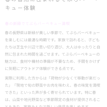
キュー体験
春の行楽に最適なてぶらバーベキュー
てぶらバーベキューで春の長野を楽しむ
春の新緑でてぶらバーベキュー満喫
手軽な春のてぶらバーベキュー日帰り旅
春の長野県で人気のてぶらバーベキュー
春の長野県は新緑が美しい季節で、てぶらバーベキュー
を楽しむには最適な時期です。家族で訪れると、子ども
子供連れも安心な春のアウトドアの楽しみ方
たちは芝生や川辺で思い切り遊び、大人はゆったりと自
子供と安心して楽しむてぶらバーベキュー
然に包まれた時間を過ごせます。てぶらバーベキューの
春のてぶらバーベキューで家族笑顔に
魅力は、食材や機材の準備が不要なため、手間をかけず
てぶらバーベキューは子供連れも快適
に気軽にアウトドア体験ができる点です。
春の長野で安全なてぶらバーベキュー体験
実際に利用した方からは「荷物が少なくて移動が楽だっ
家族向け春のてぶらバーベキュースポット
た」「現地で旬の野菜やお肉を味わえ、春の味覚を満喫
準備不要で叶う春の非日常バーベキュー旅
できた」といった声が多く寄せられています。特に春
手軽に春のてぶらバーベキュー旅を実現
は、山菜や地元野菜など季節限定の食材が提供されるこ
てぶらバーベキューで春の非日常体験
ともあり、家族みんなで新しい発見を楽しめます。