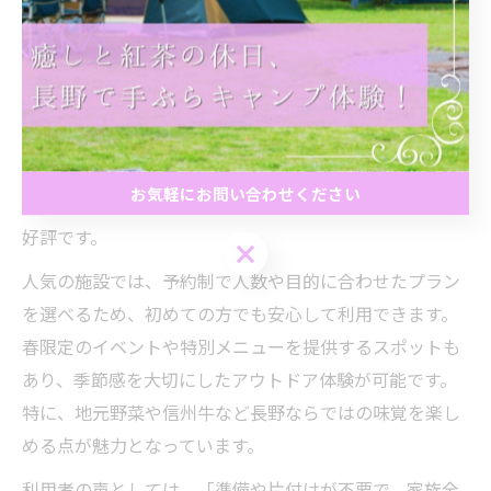
春の長野県で人気のてぶらバーベキュー
春の長野県で人気を集めているてぶらバーベキュースポ
ットは、豊かな自然環境と充実した設備が特徴です。特
に川辺や高原の施設は、開放感と景観の良さから多くの
ファミリーやグループに選ばれています。地元の旬食材
お気軽にお問い合わせください
をふんだんに使ったメニューや、手軽なセットプランが
好評です。
お気軽にお問い合わせください
人気の施設では、予約制で人数や目的に合わせたプラン
を選べるため、初めての方でも安心して利用できます。
春限定のイベントや特別メニューを提供するスポットも
あり、季節感を大切にしたアウトドア体験が可能です。
特に、地元野菜や信州牛など長野ならではの味覚を楽し
める点が魅力となっています。
利用者の声としては、「準備や片付けが不要で、家族全