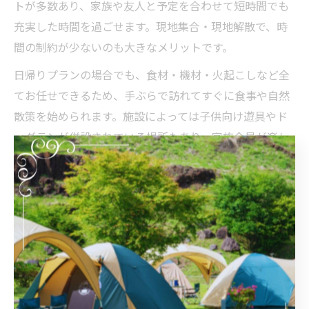
トが多数あり、家族や友人と予定を合わせて短時間でも
充実した時間を過ごせます。現地集合・現地解散で、時
間の制約が少ないのも大きなメリットです。
日帰りプランの場合でも、食材・機材・火起こしなど全
てお任せできるため、手ぶらで訪れてすぐに食事や自然
散策を始められます。施設によっては子供向け遊具やド
ッグランが併設されている場所もあり、家族全員が楽し
める工夫がなされています。帰りの片付けも不要なの
で、気軽にアウトドア体験が可能です。
ただし、日帰り利用の場合は利用時間が決まっているこ
とが多いため、予約時に時間帯や利用ルールをしっかり
確認しておきましょう。春は混雑しやすい時期でもある
ため、希望日に確実に利用するためには早めの予約が推
奨されます。