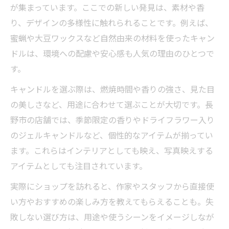
トップアップティー７杯で叶うおしゃれ空
が集まっています。ここでの新しい発見は、素材や香
間
り、デザインの多様性に触れられることです。例えば、
長野県流ティーキャンドルのインテリア術
蜜蝋や大豆ワックスなど自然由来の材料を使ったキャン
ドルは、環境への配慮や安心感も人気の理由のひとつで
キャンドル 長野市の雑貨で映える活用法
す。
長野 キャンドル工房発のおしゃれな使い方
キャンドルを選ぶ際は、燃焼時間や香りの強さ、見た目
トップアップティー７杯を使ったコーディ
の美しさなど、用途に合わせて選ぶことが大切です。長
ネート術
野市の店舗では、季節限定の香りやドライフラワー入り
のジェルキャンドルなど、個性的なアイテムが揃ってい
ます。これらはインテリアとしても映え、写真映えする
アイテムとしても注目されています。
実際にショップを訪れると、作家やスタッフから直接使
い方やおすすめの楽しみ方を教えてもらえることも。失
敗しない選び方は、用途や使うシーンをイメージしなが