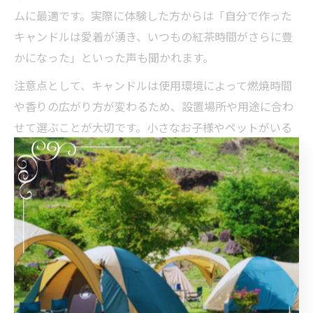
ムに最適です。実際に体験した方からは「自分で作った
キャンドルは愛着が湧き、いつもの紅茶時間がさらに豊
かになった」といった声も聞かれます。
注意点として、キャンドルは使用環境によって燃焼時間
や香りの広がり方が変わるため、設置場所や用途に合わ
せて選ぶことが大切です。小さなお子様やペットがいる
ご家庭では、安全対策を十分に行いましょう。長野市な
らではのキャンドル体験は、日常の中に癒しを取り入れ
る最適なアプローチとなります。
長野 キャンドル工房で癒しを見つける方法
長野のキャンドル工房で癒しを見つけるには、まず自分
の好みに合った工房をリサーチすることから始めましょ
う。多くの工房では、自然素材や季節の花を使ったオリ