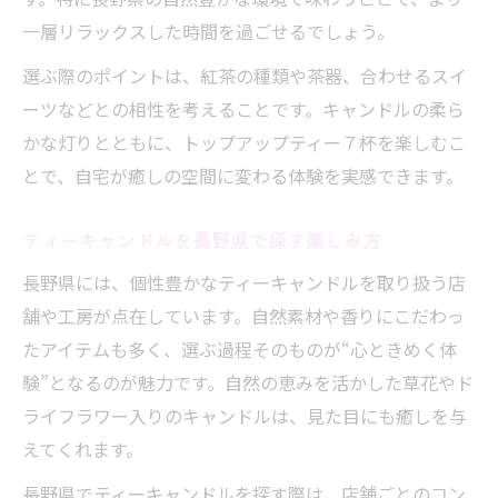
一層リラックスした時間を過ごせるでしょう。
キャンドル 長野市で体験できる学びとは
長野 キャンドル工房初心者向けの楽しみ方
選ぶ際のポイントは、紅茶の種類や茶器、合わせるスイ
ーツなどとの相性を考えることです。キャンドルの柔ら
トップアップティー７杯を使った作品アレ
かな灯りとともに、トップアップティー７杯を楽しむこ
ンジ
とで、自宅が癒しの空間に変わる体験を実感できます。
自然素材で安心のティーキャンドルの見極め方
トップアップティー７杯選びの安心ポイン
ティーキャンドルを長野県で探す楽しみ方
ト解説
長野県には、個性豊かなティーキャンドルを取り扱う店
長野県産素材を活かしたティーキャンドル
舗や工房が点在しています。自然素材や香りにこだわっ
の選択肢
たアイテムも多く、選ぶ過程そのものが“心ときめく体
キャンドル 長野市で見つかる自然素材の魅
験”となるのが魅力です。自然の恵みを活かした草花やド
力
ライフラワー入りのキャンドルは、見た目にも癒しを与
長野 キャンドル工房で安心な素材を見極め
えてくれます。
るコツ
長野県でティーキャンドルを探す際は、店舗ごとのコン