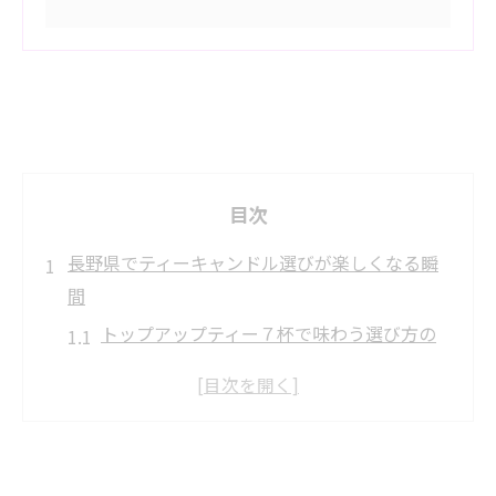
目次
長野県でティーキャンドル選びが楽しくなる瞬
間
トップアップティー７杯で味わう選び方の
魅力
ティーキャンドルを長野県で探す楽しみ方
キャンドル 長野市で出会う新しい発見とは
長野 キャンドル工房巡りが叶える充実体験