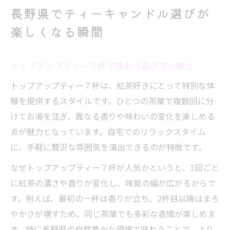
トップアップティー７杯と過ごす休日のす
長野県でティーキャンドル選びが
すめ
楽しくなる瞬間
トップアップティー７杯が叶える癒しの時間
ティーキャンドルとトップアップティー７
トップアップティー７杯で味わう選び方の魅力
杯の相性
トップアップティー７杯は、紅茶好きにとって特別な体
長野県で癒しの時間を過ごすコツ
験を提供するスタイルです。ひとつの茶葉で複数回に分
キャンドル 長野市で叶えるリラックス体験
けてお湯を注ぎ、異なる香りや味わいの変化を楽しめる
長野 キャンドル工房で癒しを見つける方法
点が魅力となっています。自宅でのリラックスタイム
トップアップティー７杯で心満たされる夜
に、手軽に贅沢な雰囲気を演出できるのが特徴です。
キャンドル作り体験から広がる新しい趣味の世
なぜトップアップティー７杯が人気かというと、1回ごと
界
に紅茶の濃さや香りが変化し、味覚の幅が広がるからで
長野県で楽しむトップアップティー７杯体
す。例えば、最初の一杯は香りが立ち、2杯目以降はまろ
験談
やかさが増すため、同じ茶葉でも多彩な表情が楽しめま
ティーキャンドル作りで広がる趣味の魅力
す。特に長野県の自然豊かな環境で味わうことで、より