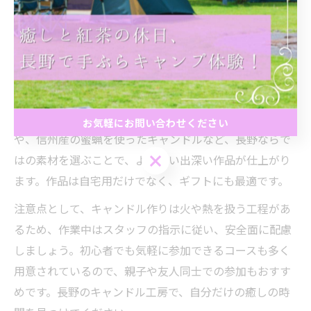
ジナルキャンドル作りが体験できます。予約制のワーク
ショップでは、作家の方から直接アドバイスを受けられ
る点も魅力です。
代表的な体験の流れは、工房見学から始まり、デザイン
や材料選び、実際の制作、そして完成品の持ち帰りま
で。例えば、ドライフラワーを入れたジェルキャンドル
お気軽にお問い合わせください
や、信州産の蜜蝋を使ったキャンドルなど、長野ならで
お気軽にお問い合わせください
はの素材を選ぶことで、より思い出深い作品が仕上がり
ます。作品は自宅用だけでなく、ギフトにも最適です。
注意点として、キャンドル作りは火や熱を扱う工程があ
るため、作業中はスタッフの指示に従い、安全面に配慮
しましょう。初心者でも気軽に参加できるコースも多く
用意されているので、親子や友人同士での参加もおすす
めです。長野のキャンドル工房で、自分だけの癒しの時