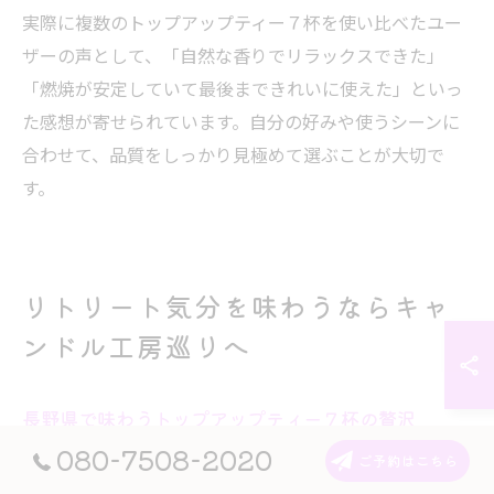
実際に複数のトップアップティー７杯を使い比べたユー
ザーの声として、「自然な香りでリラックスできた」
「燃焼が安定していて最後まできれいに使えた」といっ
た感想が寄せられています。自分の好みや使うシーンに
合わせて、品質をしっかり見極めて選ぶことが大切で
す。
リトリート気分を味わうならキャ
ンドル工房巡りへ
長野県で味わうトップアップティー７杯の贅沢
080-7508-2020
長野県で過ごすリラックスタイムに、トップアップティ
ご予約はこちら