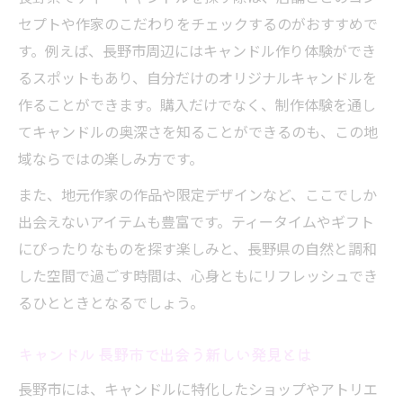
トップアップティー７杯の品質を比べるポ
セプトや作家のこだわりをチェックするのがおすすめで
イント
す。例えば、長野市周辺にはキャンドル作り体験ができ
リトリート気分を味わうならキャンドル工房巡
るスポットもあり、自分だけのオリジナルキャンドルを
りへ
作ることができます。購入だけでなく、制作体験を通し
長野県で味わうトップアップティー７杯の
てキャンドルの奥深さを知ることができるのも、この地
贅沢
域ならではの楽しみ方です。
ティーキャンドル工房巡りで癒される休日
また、地元作家の作品や限定デザインなど、ここでしか
キャンドル 長野市の工房で過ごす特別な体
出会えないアイテムも豊富です。ティータイムやギフト
験
にぴったりなものを探す楽しみと、長野県の自然と調和
長野 キャンドル工房を楽しむ巡り方ガイド
した空間で過ごす時間は、心身ともにリフレッシュでき
トップアップティー７杯とともに巡る工房
るひとときとなるでしょう。
の魅力
キャンドル 長野市で出会う新しい発見とは
インテリア雑貨に映えるティーキャンドル活用
術
長野市には、キャンドルに特化したショップやアトリエ