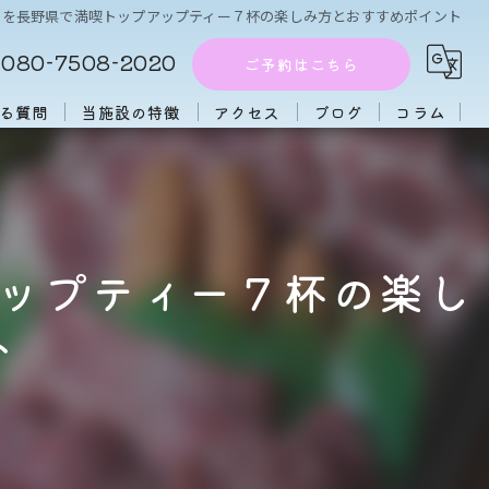
ーを長野県で満喫トップアップティー７杯の楽しみ方とおすすめポイント
080-7508-2020
ご予約はこちら
る質問
当施設の特徴
アクセス
ブログ
コラム
周辺施設
アフタヌーンティー
ップティー７杯の楽し
団体
ト
大人数
初心者