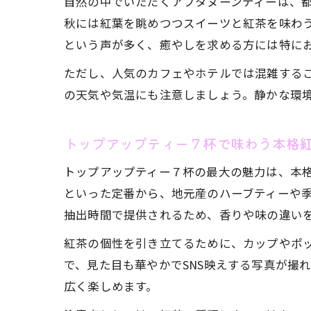
自然の中でいただくアフタヌーンティーは、
秋には紅葉を眺めつつスイーツと紅茶を味わ
という声が多く、癒やしを求める方には特に
ただし、人気のカフェやホテルでは混雑する
の天気や気温にも注意しましょう。静かな環
トップアップティー７杯で味わう本格
トップアップティー７杯の最大の魅力は、本
といった定番から、地元産のハーブティーや
抽出時間で提供されるため、香りや味の違い
紅茶の個性を引き立てるために、カップやポ
で、見た目も華やかでSNS映えする写真が撮
広く楽しめます。