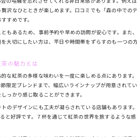
都会の喧騒を忘れさせてくれる非日常感があります。例え
多彩な紅茶が味わえる贅沢な午後の過ごし方
う贅沢なひとときが楽しめます。口コミでも「森の中での
トップアップティー７杯で楽しむ紅茶のバリエーショ
おすすめです。
長野県アフタヌーンティーで味わう多彩な紅茶の魅力
こともあるため、事前予約や早めの訪問が安心です。また
午後の贅沢時間におすすめの紅茶の選び方
境を大切にしたい方は、平日や時間帯をずらすのも一つの
アフタヌーンティーで出会うプレミアムティー体験
紅茶好きが満足するアフタヌーンティーのポイント
紅茶の魅力とは
季節ごとに変化する長野県のアフタヌーンティートレンド
格的な紅茶の多様な味わいを一度に楽しめる点にあります
季節限定スイーツとトップアップティー７杯の楽しみ
お気軽にお問い合わせください
お気軽にお問い合わせください
季節限定ブレンドまで、幅広いラインナップが用意されて
長野県アフタヌーンティーの最新トレンドをチェック
をしっかり感じ取ることができます。
春夏秋冬で変化するアフタヌーンティーの魅力
ットのデザインにも工夫が凝らされている店舗もあります
旬の素材を活かしたアフタヌーンティーの楽しみ方
れると好評です。７杯を通じて紅茶の世界を旅するような
長野県で人気の季節限定アフタヌーンティー体験