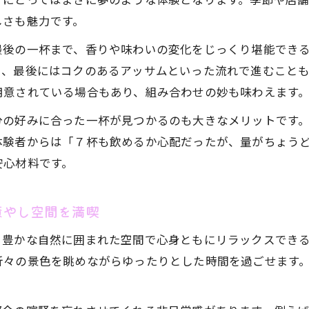
アフタヌーンティーで友人と過ごす充実のひととき
しさも魅力です。
自然とスイーツに癒やされる長野県のティータイム
最後の一杯まで、香りや味わいの変化をじっくり堪能でき
自然豊かな空間で味わうアフタヌーンティーの贅沢
ー、最後にはコクのあるアッサムといった流れで進むこと
長野県ならではのスイーツとトップアップティー７杯
用意されている場合もあり、組み合わせの妙も味わえます
癒やされる空間で楽しむアフタヌーンティーの魅力
分の好みに合った一杯が見つかるのも大きなメリットです
季節ごとに変わるスイーツと紅茶の組み合わせ例
体験者からは「７杯も飲めるか心配だったが、量がちょう
アフタヌーンティーが人気の理由と口コミの傾向
安心材料です。
女子会にもおすすめな長野県アフタヌーンティー事情
女子会に人気のアフタヌーンティー店舗の選び方
癒やし空間を満喫
トップアップティー７杯で盛り上がる女子会体験
、豊かな自然に囲まれた空間で心身ともにリラックスでき
アフタヌーンティー女子会のおすすめポイントまとめ
折々の景色を眺めながらゆったりとした時間を過ごせます
長野県でコスパも叶うアフタヌーンティーの魅力
SNS映えするアフタヌーンティーで写真を楽しむコツ