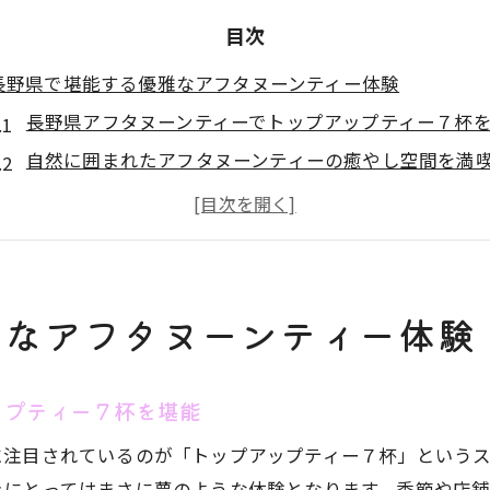
目次
長野県で堪能する優雅なアフタヌーンティー体験
長野県アフタヌーンティーでトップアップティー７杯
自然に囲まれたアフタヌーンティーの癒やし空間を満
トップアップティー７杯で味わう本格紅茶の魅力とは
長野県アフタヌーンティー店舗選びのポイントとコツ
人気のアフタヌーンティーで贅沢な午後を過ごす方法
トップアップティー７杯で楽しむ特別な午後のひととき
雅なアフタヌーンティー体験
トップアップティー７杯の楽しみ方と味わいのコツ
長野県アフタヌーンティーで紅茶を飲み比べる魅力
ップティー７杯を堪能
贅沢な午後にぴったりのトップアップティー７杯体験
に注目されているのが「トップアップティー７杯」という
人気店舗で体験するトップアップティー７杯の特徴
きにとってはまさに夢のような体験となります。季節や店