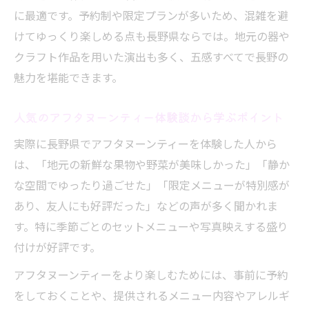
に最適です。予約制や限定プランが多いため、混雑を避
おしゃれ女子注目のアフタヌーンティー事
けてゆっくり楽しめる点も長野県ならでは。地元の器や
情
クラフト作品を用いた演出も多く、五感すべてで長野の
セットメニューが自慢の隠れ家カフェの魅
魅力を堪能できます。
力
人気のアフタヌーンティー体験談から学ぶポイント
実際に長野県でアフタヌーンティーを体験した人から
は、「地元の新鮮な果物や野菜が美味しかった」「静か
な空間でゆったり過ごせた」「限定メニューが特別感が
あり、友人にも好評だった」などの声が多く聞かれま
す。特に季節ごとのセットメニューや写真映えする盛り
付けが好評です。
アフタヌーンティーをより楽しむためには、事前に予約
をしておくことや、提供されるメニュー内容やアレルギ