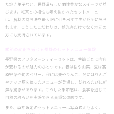
た焼き菓子など、長野県らしい個性豊かなスイーツが並
徴
びます。紅茶との相性も考え抜かれたセットメニュー
アフタヌーンティーで味わう地元野菜と果
は、食材の持ち味を最大限に引き出す工夫が随所に見ら
物
れます。こうしたこだわりは、観光客だけでなく地元の
長野県産スイーツが揃うセットメニューの
方にも支持されています。
選択法
アフタヌーンティー選びで重視したい地産
季節の変化を感じる長野のセットメニュー体験
地消
長野県のアフタヌーンティーセットは、季節ごとに内容
信州ハーブティーとのペアリングを楽しむ
が変わるのが魅力のひとつです。春は桜や山菜、夏は高
コツ
原野菜や旬のベリー、秋には栗やりんご、冬にはりんご
地元スイーツと紅茶のペアリングを楽しむ方法
やナッツ類を使ったメニューが登場し、訪れるたびに新
アフタヌーンティーで楽しむ地元スイーツ
鮮な驚きがあります。こうした季節感は、食事を通じて
の魅力
自然の移ろいを実感できる貴重な体験です。
紅茶とスイーツの相性を活かしたティータ
また、季節限定のセットメニューは写真映えもよく、
イム術