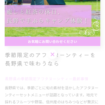
注意点として、人気カフェは特に週末や連休に混雑しや
すいため、早めの予約と時間配分が大切です。初めての
方は、口コミや公式サイトで雰囲気やメニュー内容を確
認し、グループ全員が満足できるお店選びを心がけまし
ょう。
お気軽にお問い合わせください
お気軽にお問い合わせください
季節限定のアフタヌーンティーを
長野県で味わうなら
長野県の季節限定アフタヌーンティー最新事情
長野県では、季節ごとに旬の素材を活かしたアフタヌー
ンティーセットメニューが話題となっています。地元で
採れるフルーツや野菜、信州産のはちみつなどが贅沢に