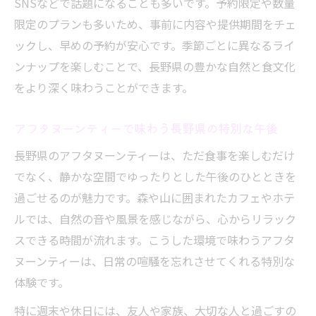
SNSなどで話題になることも多いです。予約限定や数量
長野県産紅茶とスイーツの組み合わせアイ
限定のプランも多いため、事前に内容や提供期間をチェ
デア
ックし、早めの予約が安心です。季節ごとに異なるライ
アフタヌーンティーで選ぶおすすめペアリ
ンナップを楽しむことで、長野県の豊かな自然と食文化
ング
をより深く味わうことができます。
女子会にも人気の紅茶×スイーツセレクシ
アフタヌーンティーで味わう長野県の特別な午後
ョン
長野で見つけるおしゃれなアフタヌーンティー
長野県のアフタヌーンティーは、ただ食事を楽しむだけ
最新事情
でなく、静かな空間でゆったりとした午後のひとときを
アフタヌーンティーが話題のおしゃれカフ
過ごせるのが魅力です。森や山に囲まれたカフェやホテ
ェ事情
ルでは、自然の音や風景を感じながら、心からリラック
スできる時間が流れます。こうした環境で味わうアフタ
長野で人気急上昇のアフタヌーンティース
ヌーンティーは、日常の喧騒を忘れさせてくれる特別な
タイル
体験です。
最新トレンドを押さえたセットメニューの
選び方
特に週末や休日には、友人や家族、大切な人と過ごすの