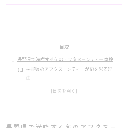
目次
長野県で満喫する旬のアフタヌーンティー体験
長野県のアフタヌーンティーが旬を彩る理
由
地元食材を活かしたアフタヌーンティーの
魅力
季節の変化を感じる長野のセットメニュー
体験
アフタヌーンティーで味わう長野県の特別
長野県で満喫する旬のアフタヌー