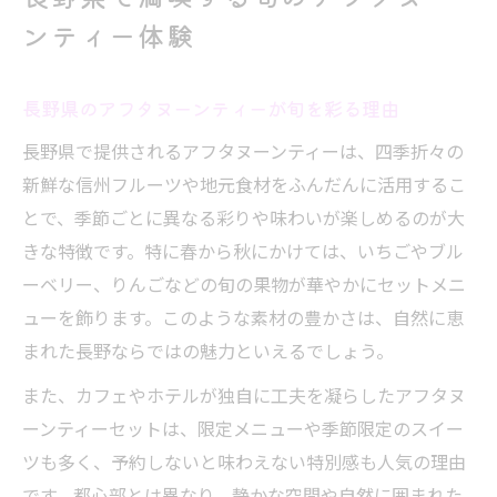
な午後
ンティー体験
人気のアフタヌーンティー体験談から学ぶ
ポイント
長野県のアフタヌーンティーが旬を彩る理由
彩り豊かなセットメニューが映える長野のティ
長野県で提供されるアフタヌーンティーは、四季折々の
ータイム
新鮮な信州フルーツや地元食材をふんだんに活用するこ
アフタヌーンティーのセットメニュー選び
とで、季節ごとに異なる彩りや味わいが楽しめるのが大
のコツ
きな特徴です。特に春から秋にかけては、いちごやブル
長野県のカフェで映えるアフタヌーンティ
ーベリー、りんごなどの旬の果物が華やかにセットメニ
ー体験
ューを飾ります。このような素材の豊かさは、自然に恵
見た目も華やかなセットメニューが人気の
まれた長野ならではの魅力といえるでしょう。
理由
また、カフェやホテルが独自に工夫を凝らしたアフタヌ
写真映えするアフタヌーンティーの盛り付
ーンティーセットは、限定メニューや季節限定のスイー
け術
ツも多く、予約しないと味わえない特別感も人気の理由
女子会で盛り上がるアフタヌーンティーの
です。都心部とは異なり、静かな空間や自然に囲まれた