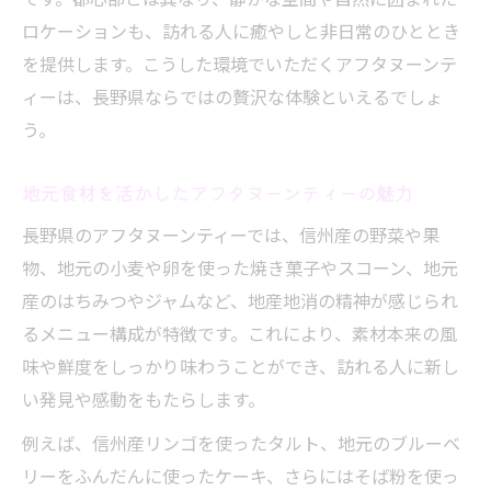
選び方
ロケーションも、訪れる人に癒やしと非日常のひととき
季節限定のアフタヌーンティーを長野県で味わ
を提供します。こうした環境でいただくアフタヌーンテ
うなら
ィーは、長野県ならではの贅沢な体験といえるでしょ
長野県の季節限定アフタヌーンティー最新
う。
事情
地元食材を活かしたアフタヌーンティーの魅力
旬のフルーツが主役のセットメニューとは
限定アフタヌーンティーの予約方法と注意
長野県のアフタヌーンティーでは、信州産の野菜や果
点
物、地元の小麦や卵を使った焼き菓子やスコーン、地元
産のはちみつやジャムなど、地産地消の精神が感じられ
長野で楽しむ春夏秋冬のアフタヌーンティ
るメニュー構成が特徴です。これにより、素材本来の風
ー
味や鮮度をしっかり味わうことができ、訪れる人に新し
季節ごとのおすすめアフタヌーンティー特
い発見や感動をもたらします。
集
信州食材を使ったアフタヌーンティーの選び方
例えば、信州産リンゴを使ったタルト、地元のブルーベ
リーをふんだんに使ったケーキ、さらにはそば粉を使っ
信州産食材が光るアフタヌーンティーの特