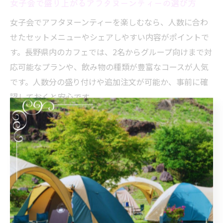
女子会で盛り上がるアフタヌーンティーの選び方
女子会でアフタヌーンティーを楽しむなら、人数に合わ
せたセットメニューやシェアしやすい内容がポイントで
す。長野県内のカフェでは、2名からグループ向けまで対
応可能なプランや、飲み物の種類が豊富なコースが人気
です。人数分の盛り付けや追加注文が可能か、事前に確
認しておくと安心です。
また、話題性のある限定メニューや、季節ごとに変わる
内容も女子会を盛り上げる要素です。写真映えやSNSで
のシェアを意識した盛り付けや、地元産食材を使ったオ
リジナルスイーツは会話のきっかけにもなります。予約
時に記念日やサプライズの相談ができる店舗も増えてい
るので、特別な演出を希望する場合は利用してみましょ
う。