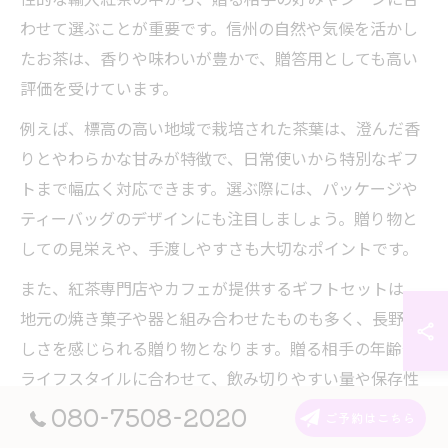
わせて選ぶことが重要です。信州の自然や気候を活かし
たお茶は、香りや味わいが豊かで、贈答用としても高い
評価を受けています。
例えば、標高の高い地域で栽培された茶葉は、澄んだ香
りとやわらかな甘みが特徴で、日常使いから特別なギフ
トまで幅広く対応できます。選ぶ際には、パッケージや
ティーバッグのデザインにも注目しましょう。贈り物と
しての見栄えや、手渡しやすさも大切なポイントです。
また、紅茶専門店やカフェが提供するギフトセットは、
地元の焼き菓子や器と組み合わせたものも多く、長野ら
しさを感じられる贈り物となります。贈る相手の年齢や
ライフスタイルに合わせて、飲み切りやすい量や保存性
にも配慮して選ぶと失敗がありません。
080-7508-2020
ご予約はこちら