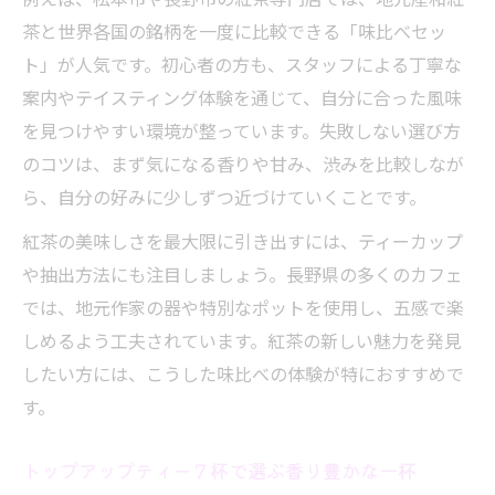
紅茶おすすめ長野県のテイスティング体験
茶と世界各国の銘柄を一度に比較できる「味比べセッ
談
ト」が人気です。初心者の方も、スタッフによる丁寧な
案内やテイスティング体験を通じて、自分に合った風味
人気の紅茶専門店で豆知識を学ぶ楽しみ方
を見つけやすい環境が整っています。失敗しない選び方
美味しい紅茶が買える店で感じる味の違い
のコツは、まず気になる香りや甘み、渋みを比較しなが
ギフト用にも嬉しい紅茶の選び方解説
ら、自分の好みに少しずつ近づけていくことです。
美味しい紅茶を探すなら長野県で間違いなし
紅茶の美味しさを最大限に引き出すには、ティーカップ
紅茶おすすめ長野県で探す理想の味わい
や抽出方法にも注目しましょう。長野県の多くのカフェ
トップアップティー７杯の楽しみ方とコツ
では、地元作家の器や特別なポットを使用し、五感で楽
紅茶専門店めぐりで見つかる特別な一杯
しめるよう工夫されています。紅茶の新しい魅力を発見
美味しい紅茶ランキングに登場する秘密
したい方には、こうした味比べの体験が特におすすめで
長野県の紅茶カフェで味わう至福の時間
す。
ギフトにも最適な紅茶を見極めるコツとは
トップアップティー７杯で選ぶ香り豊かな一杯
紅茶おすすめ長野県で見つける贈り物の極