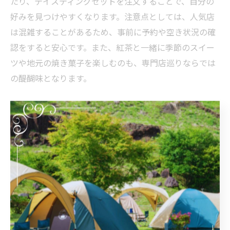
たり、テイスティングセットを注文することで、自分の
好みを見つけやすくなります。注意点としては、人気店
は混雑することがあるため、事前に予約や空き状況の確
認をすると安心です。また、紅茶と一緒に季節のスイー
ツや地元の焼き菓子を楽しむのも、専門店巡りならでは
の醍醐味となります。
香り豊かなカフェで紅茶の違いを実感する
長野県内のカフェでは、紅茶の香りや味わいの違いを体
感できる工夫がなされています。特に、アフタヌーンテ
ィーやティーフライト形式で複数種を少量ずつ楽しめる
お店もあり、紅茶初心者にもおすすめです。
カフェによっては、イギリスの伝統的なテーブルウェア
や、地元作家の器を使うなど、紅茶と器の調和も重視さ
れています。香り豊かな紅茶は、抽出温度や時間によっ