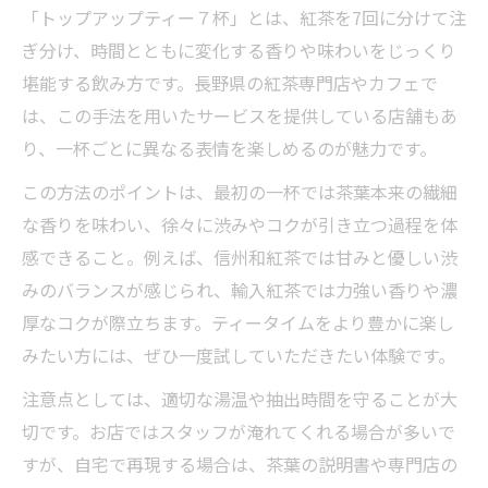
意
「トップアップティー７杯」とは、紅茶を7回に分けて注
ぎ分け、時間とともに変化する香りや味わいをじっくり
トップアップティー７杯体験がギフト選び
堪能する飲み方です。長野県の紅茶専門店やカフェで
に活きる
は、この手法を用いたサービスを提供している店舗もあ
紅茶専門店のギフト対応とおすすめ理由
り、一杯ごとに異なる表情を楽しめるのが魅力です。
美味しい紅茶が買える店で選ぶギフトの魅
力
この方法のポイントは、最初の一杯では茶葉本来の繊細
な香りを味わい、徐々に渋みやコクが引き立つ過程を体
紅茶の美味しい店認定で信頼度アップ
感できること。例えば、信州和紅茶では甘みと優しい渋
紅茶専門店が集う長野で充実のティータイムを
みのバランスが感じられ、輸入紅茶では力強い香りや濃
満喫
厚なコクが際立ちます。ティータイムをより豊かに楽し
紅茶おすすめ長野県の専門店めぐり体験記
みたい方には、ぜひ一度試していただきたい体験です。
トップアップティー７杯で楽しむ贅沢時間
注意点としては、適切な湯温や抽出時間を守ることが大
美味しい紅茶が買える店を訪れるコツ
切です。お店ではスタッフが淹れてくれる場合が多いで
長野市や松本市で味わうティータイムの魅
すが、自宅で再現する場合は、茶葉の説明書や専門店の
力