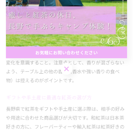
ても大きく変化するため、同じ茶葉でもカフェごとに異
なる表情を楽しめます。
実際に体験した方からは「香りの違いがはっきりわかっ
て楽しい」「普段は気づかない紅茶の奥深さを知った」
という感想も寄せられています。紅茶の違いを実感する
お気軽にお問い合わせください
コツは、まず香りをゆっくり楽しみ、一口ずつ味わいの
変化を意識すること。注意点として、香りが混ざらない
お気軽にお問い合わせください
よう、テーブル上の他の香り（香水や強い香りの食べ
物）は控えるのがポイントです。
ギフトや手土産に最適な紅茶の選び方
長野県で紅茶をギフトや手土産に選ぶ際は、相手の好み
や用途に合わせた商品選びが大切です。和紅茶は日本茶
好きの方に、フレーバーティーや輸入紅茶は紅茶好きの