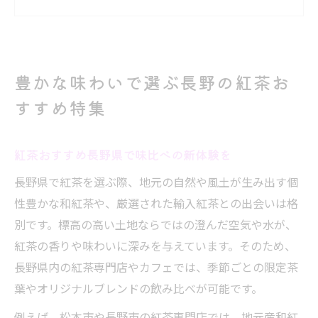
美味しい紅茶が買える店の見極めポイント
和紅茶と輸入紅茶の違いを徹底比較
紅茶専門店のギフト選びで喜ばれる理由
豊かな味わいで選ぶ長野の紅茶お
和紅茶も輸入紅茶も楽しめる長野県の魅力
すすめ特集
和紅茶と輸入紅茶のトップアップティー７
杯体験
信州産紅茶おすすめ長野県で味わう醍醐味
紅茶おすすめ長野県で味比べの新体験を
紅茶おすすめ長野県の専門店巡りの楽しさ
長野県で紅茶を選ぶ際、地元の自然や風土が生み出す個
香り豊かなカフェで紅茶の違いを実感する
性豊かな和紅茶や、厳選された輸入紅茶との出会いは格
ギフトや手土産に最適な紅茶の選び方
別です。標高の高い土地ならではの澄んだ空気や水が、
紅茶の香りや味わいに深みを与えています。そのため、
紅茶好きが注目するトップアップティー７杯体
長野県内の紅茶専門店やカフェでは、季節ごとの限定茶
験記
葉やオリジナルブレンドの飲み比べが可能です。
トップアップティー７杯で見える紅茶の奥
深さ
例えば、松本市や長野市の紅茶専門店では、地元産和紅