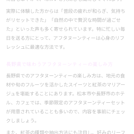
地元ハーブ入りリーフティーの奥深い味わ
実際に体験した方からは「普段の疲れが和らぎ、気持ち
い
がリセットできた」「自然の中で贅沢な時間が過ごせ
アフタヌーンティーで地元素材を堪能する
た」といった声も多く寄せられています。特に忙しい毎
ポイント
日を送る方にとって、アフタヌーンティーは心身のリフ
レッシュに最適な方法です。
優雅な長野県のアフタヌーンティーマナー
アフタヌーンティーを優雅に楽しむ作法と
長野県で味わうアフタヌーンティーの楽しみ方
は
長野県でのアフタヌーンティーの楽しみ方は、地元の食
長野県流アフタヌーンティーマナーの基本
材や旬のフルーツを活かしたスイーツと紅茶のマリアー
リーフティーに合う美しい所作を身につけ
ジュを堪能することにあります。松本市や長野市のホテ
る
ル、カフェでは、季節限定のアフタヌーンティーセット
アフタヌーンティーの時間帯と楽しみ方の
が用意されていることも多いので、内容を事前にチェッ
コツ
クしましょう。
マナーを守って心地よいアフタヌーンティ
また、紅茶の種類や抽出方法にも注目し、好みのリーフ