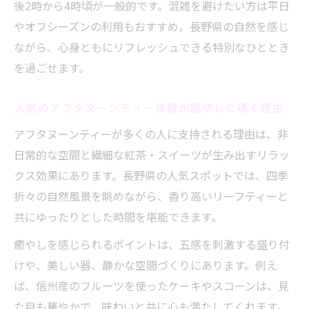
後2時から4時頃が一般的です。混雑を避けたい方は平日
長野県の自然が生む癒やしのティータイム
やオフシーズンの利用もおすすめ。長野県の自然を感じ
空間
ながら、心身ともにリフレッシュできる特別なひととき
落ち着いた空間で味わうアフタヌーンティ
を過ごせます。
ー
人気のアフタヌーンティー体験が癒やしに導く理由
アフタヌーンティーで心和む静かなひとと
き
アフタヌーンティーが多くの人に支持される理由は、非
リーフティーをゆっくり楽しむ贅沢な時間
日常的な空間と繊細な紅茶・スイーツが生み出すリラッ
地元素材を味わうリーフティー体験
クス効果にあります。長野県の人気スポットでは、四季
折々の自然風景を眺めながら、香り高いリーフティーと
長野県産素材を使ったアフタヌーンティー
共にゆったりとした時間を堪能できます。
の魅力
リーフティーと地元食材で味わう豊かな時
癒やしを感じられるポイントは、五感を刺激する盛り付
間
けや、美しい器、静かな空間づくりにあります。例え
ば、信州産のフルーツを使ったケーキやスコーンは、見
アフタヌーンティーに最適な地元素材の楽
た目も華やかで、味わいと共に心も満たしてくれます。
しみ方