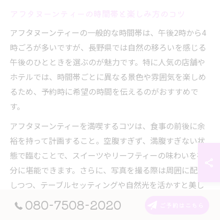
アフタヌーンティーの時間帯と楽しみ方のコツ
アフタヌーンティーの一般的な時間帯は、午後2時から4
時ごろが多いですが、長野県では自然の移ろいを感じる
午後のひとときを選ぶのが魅力です。特に人気の店舗や
ホテルでは、時間帯ごとに異なる景色や雰囲気を楽しめ
るため、予約時に希望の時間を伝えるのがおすすめで
す。
アフタヌーンティーを満喫するコツは、食事の前後に余
裕を持って計画すること。空腹すぎず、満腹すぎない状
態で臨むことで、スイーツやリーフティーの味わいを存
分に堪能できます。さらに、写真を撮る際は周囲に配慮
しつつ、テーブルセッティングや自然光を活かすと美し
い一枚になります。
080-7508-2020
ご予約はこちら
また、季節限定のアフタヌーンティーセットが用意され