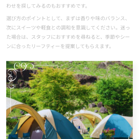
わせを探してみるのもおすすめです。
選び方のポイントとして、まずは香りや味のバランス、
次にスイーツや軽食との調和を意識してください。迷っ
た場合は、スタッフにおすすめを尋ねると、季節やシー
ンに合ったリーフティーを提案してもらえます。
長野県産ハーブを使ったリーフティー体験
長野県はハーブの生産が盛んで、地元産のハーブを使っ
たリーフティー体験が人気です。ラベンダーやカモミー
ル、ミントなど、信州の自然で育ったハーブをブレンド
した紅茶は、独自の風味と香りが特徴です。アフタヌー
ンティーの場で、こうしたハーブティーを味わうこと
は、長野県ならではの特別な体験となります。
体験型のカフェや茶亭では、ハーブの摘み取り体験や、