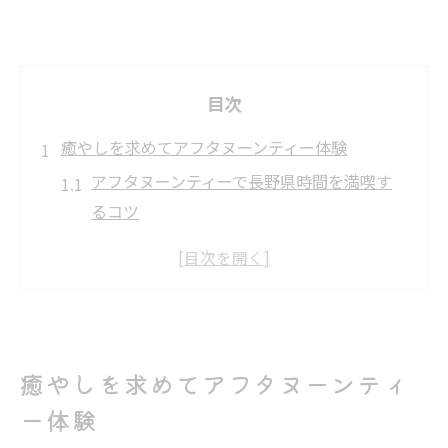
目次
癒やしを求めてアフタヌーンティー体験
アフタヌーンティーで長野県時間を満喫す
るコツ
人気のアフタヌーンティー体験が癒やしに
導く理由
長野県で味わうアフタヌーンティーの楽し
み方
リーフティーとスイーツで心満たされる瞬
癒やしを求めてアフタヌーンティ
間
ー体験
アフタヌーンティーの予約方法とおすすめ