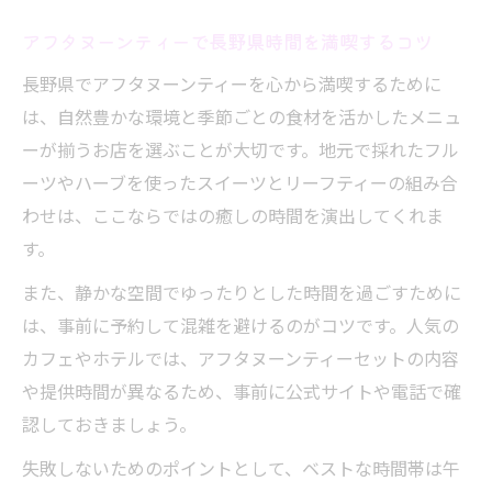
の空間
アフタヌーンティーで長野県時間を満喫するコツ
リーフティーの香りに包まれる長野県時間
長野県でアフタヌーンティーを心から満喫するために
アフタヌーンティーとリーフティーの深い関
は、自然豊かな環境と季節ごとの食材を活かしたメニュ
係性
ーが揃うお店を選ぶことが大切です。地元で採れたフル
長野県の自然と調和するリーフティーの魅
ーツやハーブを使ったスイーツとリーフティーの組み合
力
わせは、ここならではの癒しの時間を演出してくれま
香り高いリーフティーで過ごす至福のひと
す。
とき
また、静かな空間でゆったりとした時間を過ごすために
アフタヌーンティーに合うリーフティーの選
は、事前に予約して混雑を避けるのがコツです。人気の
び方
カフェやホテルでは、アフタヌーンティーセットの内容
長野県産ハーブを使ったリーフティー体験
や提供時間が異なるため、事前に公式サイトや電話で確
静かな空間で楽しむアフタヌーンティーの魅力
認しておきましょう。
アフタヌーンティーは静寂な空間でより特
失敗しないためのポイントとして、ベストな時間帯は午
別に