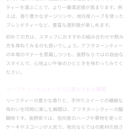
ー体験
ティーを選ぶことで、より一層満足感が高まります。例
自然を感じるティータイムの楽しみ方
えば、香り豊かなダージリンや、地元産ハーブを使った
アフタヌーンティーで自然を感じる贅沢な
ブレンドティーなど、豊富な選択肢が楽しめます。
時間
初めての方は、スタッフにおすすめの組み合わせや飲み
リーフティーとともに味わう長野県の四季
方を尋ねてみるのも良いでしょう。アフタヌーンティー
自然に囲まれた空間でのアフタヌーンティ
の本場のマナーを意識しつつも、長野ならではの自由な
ー
スタイルで、心地よい午後のひとときを味わってみてく
アフタヌーンティーを通じて自然と触れ合
ださい。
う方法
リーフティーが引き立つ自然豊かなティー
リーフティーとスイーツで心満たされる瞬間
タイム
リーフティーの豊かな香りと、手作りスイーツの繊細な
味わいを同時に楽しむ瞬間は、アフタヌーンティーの醍
醐味です。長野県では、信州産のハーブや果物を使った
ケーキやスコーンが人気で、地元ならではの素材の良さ