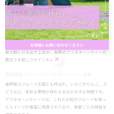
楽しめます。カモミールの優しい香りが加わることで、
心身ともにリラックスできるのも魅力の一つです。
また、地元食材を用いたスイーツやサンドイッチは、素
材本来の風味を活かしながらも、見た目にも華やか。例
えば、季節ごとに変わるフルーツや自家製ジャムなど、
訪れるたびに新しい発見があります。地元食材の良さを
お気軽にお問い合わせください
最大限に引き出す工夫が、長野のアフタヌーンティーの
お気軽にお問い合わせください
贅沢さを感じさせてくれます。
長野県産フルーツのアフタヌーンティー体験
長野県はフルーツ王国とも呼ばれ、いちごやりんご、ぶ
どうなど、多彩な果物が味わえるのが大きな特徴です。
アフタヌーンティーでは、これらの旬のフルーツを使っ
たスイーツが豊富に用意されており、季節ごとの味覚を