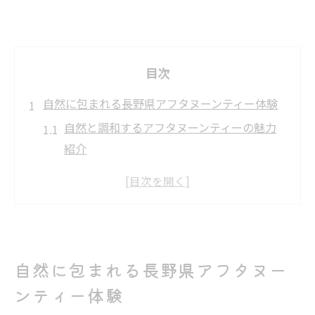
目次
自然に包まれる長野県アフタヌーンティー体験
自然と調和するアフタヌーンティーの魅力
紹介
澄んだ空気で楽しむ癒しのアフタヌーンテ
ィー体験
長野県の森で味わう特別なアフタヌーンテ
ィー
アフタヌーンティーが叶える心身のリラッ
自然に包まれる長野県アフタヌー
クス効果
ンティー体験
森のカフェで堪能するアフタヌーンティー