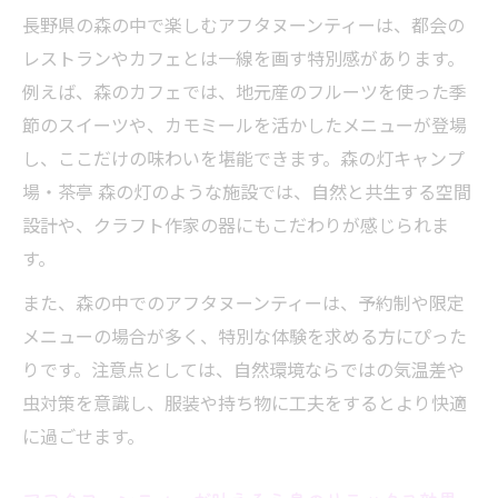
長野県の森の中で楽しむアフタヌーンティーは、都会の
ィー
レストランやカフェとは一線を画す特別感があります。
旬の味覚を楽しむアフタヌーンティー選び
例えば、森のカフェでは、地元産のフルーツを使った季
方
節のスイーツや、カモミールを活かしたメニューが登場
季節限定アフタヌーンティーのおすすめポ
し、ここだけの味わいを堪能できます。森の灯キャンプ
イント
場・茶亭 森の灯のような施設では、自然と共生する空間
ストロベリーアフタヌーンティーの楽しみ
設計や、クラフト作家の器にもこだわりが感じられま
方
す。
静かな空間で過ごす贅沢アフタヌーンティー術
また、森の中でのアフタヌーンティーは、予約制や限定
静かな森のカフェでアフタヌーンティー体
メニューの場合が多く、特別な体験を求める方にぴった
験
りです。注意点としては、自然環境ならではの気温差や
贅沢な空間を楽しむアフタヌーンティーの
虫対策を意識し、服装や持ち物に工夫をするとより快適
すすめ
に過ごせます。
ゆったりと過ごすアフタヌーンティーの工
夫