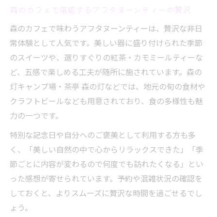
森のカフェで堪能するアフタヌーンティーの贅沢
ィー
森のカフェで味わうアフタヌーンティーは、贅沢な非日
常体験として人気です。美しい器に盛り付けられた季節
のスイーツや、選りすぐりの紅茶・カモミールティーな
ど、五感で楽しめる工夫が随所に施されています。森の
灯キャンプ場・茶亭 森の灯などでは、地元の旬の食材や
クラフトビールなども用意されており、食の多様性も魅
力の一つです。
特別な記念日や自分へのご褒美として利用する方も多
く、「美しい自然の中で心からリラックスできた」「季
節ごとに内容が変わるので何度でも訪れたくなる」とい
った感想が寄せられています。予約や混雑状況の確認を
しておくと、よりスムーズに贅沢な時間を過ごせるでし
ょう。