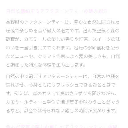
の贅沢
自然と調和するアフタヌーンティーの魅力紹介
カモミール香る癒しの紅茶時間を楽しむには
長野県のアフタヌーンティーは、豊かな自然に囲まれた
カモミールとアフタヌーンティーの相性を
環境で楽しめる点が最大の魅力です。澄んだ空気と森の
解説
静寂が、カモミールの優しい香りや紅茶、スイーツの味
香り豊かなカモミールティーの楽しみ方と
わいを一層引き立ててくれます。地元の季節食材を使っ
コツ
たメニューや、クラフト作家による器の美しさも、自然
癒し効果が高まる紅茶時間の過ごし方を提
と調和した特別な体験を生み出します。
案
自然の中で過ごすアフタヌーンティーは、日常の喧騒を
アフタヌーンティーに合うハーブティーの魅
忘れさせ、心身ともにリフレッシュできるひとときで
力
す。例えば、森のカフェで鳥のさえずりを聞きながら、
心安らぐカモミールティーのおすすめポイ
カモミールティーと手作り焼き菓子を味わうことができ
ント
るなど、都会では得られない癒しの時間が広がります。
地元食材とともに味わうアフタヌーンティーの
魅力
澄んだ空気で楽しむ癒しのアフタヌーンティー体験