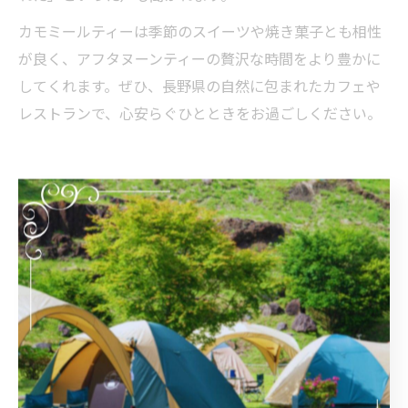
カモミールティーは季節のスイーツや焼き菓子とも相性
が良く、アフタヌーンティーの贅沢な時間をより豊かに
してくれます。ぜひ、長野県の自然に包まれたカフェや
レストランで、心安らぐひとときをお過ごしください。
地元食材とともに味わうアフタヌ
ーンティーの魅力
地元食材を活かしたアフタヌーンティーの楽しみ
長野県でのアフタヌーンティーは、地元の新鮮な食材を
活かしたメニューが特徴です。特に、信州産の野菜や果
物をふんだんに取り入れることで、季節ごとの味わいが