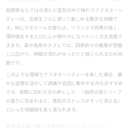
地元食材を活かしたアフタヌーンティーの
長野県ならではの澄んだ空気の中で味わうアフタヌーン
楽しみ
ティーは、五感をフルに使って楽しめる贅沢な体験で
長野県産フルーツのアフタヌーンティー体
す。特にカモミールの香りは、リラックス効果が高く、
験
深呼吸をするたびに心が穏やかになっていくのを実感で
旬の素材を味わうアフタヌーンティーの贅
きます。森や高原のカフェでは、四季折々の風景が窓越
沢さ
しに広がり、時間の流れがゆったりと感じられるのも特
徴です。
地元の味が詰まったアフタヌーンティーの
特長
このような環境でアフタヌーンティーを楽しむ場合、静
アフタヌーンティーで感じる地域とのつな
かな空間を活かして読書や会話に集中するのもおすすめ
がり
です。実際に訪れた方の声として、「自然の音とハーブ
季節ごとに変わるスイーツで優雅な午後を
の香りに包まれると、普段のストレスがすっと消える」
といった体験談も多く見られます。
季節のフルーツを使ったアフタヌーンティ
ー体験
長野県の森で味わう特別なアフタヌーンティー
四季折々のスイーツが彩るアフタヌーンテ