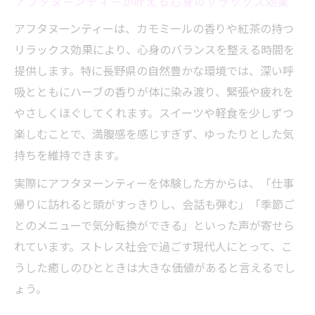
アフタヌーンティーが叶える心身のリラックス効果
癒しと贅沢を両立するアフタヌーンティー
アフタヌーンティーは、カモミールの香りや紅茶の持つ
の選び方
リラックス効果により、心身のバランスを整える時間を
ホテルラウンジで体験する上質アフタヌー
提供します。特に長野県の自然豊かな環境では、深い呼
ンティー
吸とともにハーブの香りが体に染み渡り、緊張や疲れを
リラックスを求めるなら長野県のカフェへ
やさしくほぐしてくれます。スイーツや軽食を少しずつ
アフタヌーンティーで叶える上質なリラッ
楽しむことで、満腹感を感じすぎず、ゆったりとした気
クスタイム
持ちを維持できます。
長野県カフェで味わう癒しのアフタヌーン
実際にアフタヌーンティーを体験した方からは、「仕事
ティー
帰りに訪れると頭がすっきりし、会話も弾む」「季節ご
リラックスできるおすすめアフタヌーンテ
とのメニューで気分転換ができる」といった声が寄せら
ィー体験
れています。ストレス社会で過ごす現代人にとって、こ
うした癒しのひとときは大きな価値があると言えるでし
心ほどけるカモミールアフタヌーンティー
ょう。
の魅力
自然豊かなカフェで楽しむアフタヌーンテ