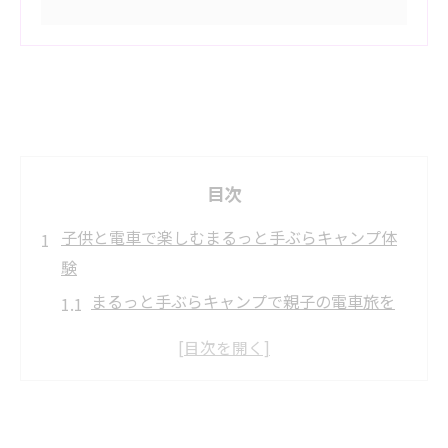
目次
子供と電車で楽しむまるっと手ぶらキャンプ体
験
まるっと手ぶらキャンプで親子の電車旅を
満喫する方法
子供と電車で行けるまるっと手ぶらキャン
プの魅力解説
JR中央本線沿線で味わう手ぶらキャンプ体