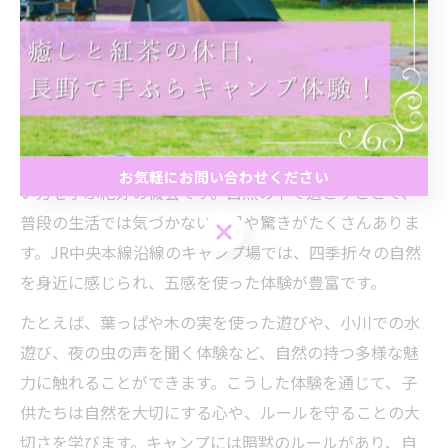
とができます。まるっと手ぶらキャンプは、親子で自然
と向き合いながら、学びと感動に満ちた時間を過ごせる
おすすめのアウトドアスタイルです。
まるっと手ぶらキャンプで学ぶ自然とのふれあい方
まるっと手ぶらキャンプは、子供たちが自然とのふれあ
お気軽にお問い合わせください
い方を学ぶ絶好の機会です。自然の中で過ごすことで、
普段の生活では気づかない発見や驚きがたくさんありま
お気軽にお問い合わせください
す。JR中央本線沿線のキャンプ場では、四季折々の自然
を身近に感じられ、五感を使った体験が豊富です。
たとえば、葉っぱや木の実を使った遊びや、小川での水
遊び、夜の虫の声を聞く体験など、自然の持つ多様な魅
力に触れることができます。こうした体験を通じて、子
供たちは自然を大切にする心や、ルールを守ることの大
切さを学びます。キャンプには暗黙のルールがあり、自