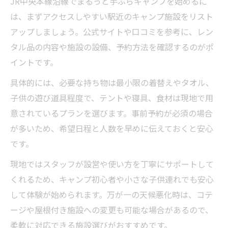
JR中央本線沿線でまるっと手ぶらキャンプを始めるに
場の選び方
は、まずアクセスしやすい駅近のキャンプ施設をリスト
子供連れにおすすめの手ぶらキャンプ場チ
アップしましょう。公式サイトや口コミを参考に、レン
ェック法
タル品の内容や施設の設備、予約方法を確認するのがポ
家族で楽しむ手ぶらキャンプ場選びの大切
イントです。
な基準
具体的には、必要な持ち物は最小限の着替えやタオル、
まるっと手ぶらキャンプ場選びで重視した
子供の遊び道具程度で、テントや寝具、食材は現地で用
い設備
意されているプランを選びます。事前予約が必須の場合
公共交通で行ける手ぶらキャンプ場の探し
が多いため、希望日程と人数を早めに伝えておくと安心
方
です。
公共交通で安全に楽しむ子連れキャンプの工夫
現地ではスタッフが設営や使い方を丁寧にサポートして
とは
くれるため、キャンプ初心者や小さな子供連れでも安心
まるっと手ぶらキャンプを公共交通で安全
して体験が始められます。万が一の天候悪化時は、コテ
に楽しむコツ
ージや屋根付き施設への変更も可能な場合があるので、
電車利用で負担を減らす手ぶらキャンプの
柔軟に対応できる施設選びがおすすめです。