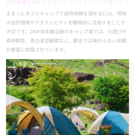
自然体験を深めるまるっと手ぶらキャンプの楽しみ方
まるっと手ぶらキャンプで自然体験を深めるには、現地
の自然環境やアクティビティを積極的に活用することが
大切です。JR中央本線沿線のキャンプ場では、川遊びや
森林散策、夜の星空観察など、都会では味わえない体験
が豊富に用意されています。
たとえば、親子で動植物を観察したり、自然素材を使っ
たクラフト体験に挑戦したりすることで、子供たちの観
察力や創造力を育むことができます。さらに、焚火やバ
ーベキューを通じて、火の取り扱いや食材の調理など、
自然の中でのルールやマナーを学ぶ良い機会にもなりま
す。
加えて、施設スタッフから自然環境や安全対策について
の説明を聞くことで、より安心して自然体験を楽しむこ