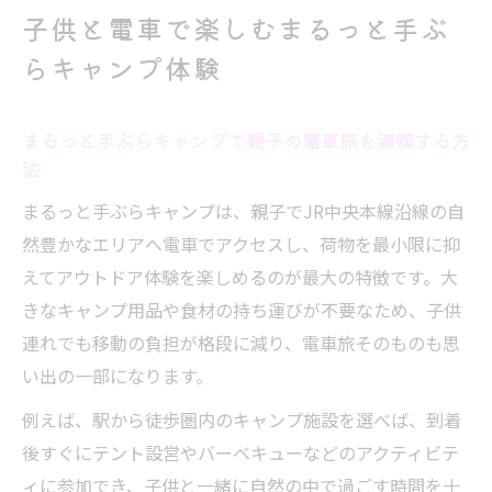
験の始め方
子供と電車で楽しむまるっと手ぶ
まるっと手ぶらキャンプが子供の自然体験
らキャンプ体験
に最適な理由
電車でアクセスできるまるっと手ぶらキャ
まるっと手ぶらキャンプで親子の電車旅を満喫する方
ンプの利便性
法
まるっと手ぶらキャンプで自然を満喫するコツ
まるっと手ぶらキャンプは、親子でJR中央本線沿線の自
まるっと手ぶらキャンプで自然の魅力を安
然豊かなエリアへ電車でアクセスし、荷物を最小限に抑
全に楽しむ方法
えてアウトドア体験を楽しめるのが最大の特徴です。大
手ぶらキャンプが親子の自然体験におすす
きなキャンプ用品や食材の持ち運びが不要なため、子供
めな理由
連れでも移動の負担が格段に減り、電車旅そのものも思
子供も大満足の手ぶらキャンプで自然を満
い出の一部になります。
喫する工夫
例えば、駅から徒歩圏内のキャンプ施設を選べば、到着
自然体験を深めるまるっと手ぶらキャンプ
後すぐにテント設営やバーベキューなどのアクティビテ
の楽しみ方
ィに参加でき、子供と一緒に自然の中で過ごす時間を十