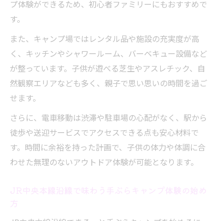
プ体験ができるため、初心者ファミリーにもおすすめで
密
す。
まるっと手ぶらキャンプが初心者に安心な
また、キャンプ場ではレンタル品や施設の充実度が高
理由
く、キッチンやシャワールーム、バーベキュー設備など
初めてでも簡単に楽しめる手ぶらキャンプ
が整っています。子供が遊べる芝生やアスレチック、自
の特徴
然観察エリアなども多く、親子で思い思いの時間を過ご
子供連れでも安心な手ぶらキャンプの安全
せます。
ポイント
さらに、電車移動は渋滞や駐車場の心配がなく、駅から
まるっと手ぶらキャンプで知る暗黙のルー
徒歩や送迎サービスでアクセスできる点も安心材料で
ル解説
す。時間に余裕を持った計画で、子供の体力や体調に合
手ぶらキャンプ初心者が押さえたいポイン
わせた無理のないアウトドア体験が可能となります。
ト徹底紹介
家族で気軽に挑戦できるキャンプ場選びのポイ
JR中央本線沿線で味わう手ぶらキャンプ体験の始め
ント
方
まるっと手ぶらキャンプに最適なキャンプ