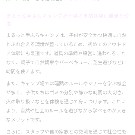
移動術
子供連れでも安心な公共交通でのキャンプ
まるっと手ぶらキャンプが子供の自然体験に最適な理
由
準備法
公共交通機関と手ぶらキャンプの上手な組
まるっと手ぶらキャンプは、子供が安全かつ快適に自然
み合わせ方
とふれ合える環境が整っているため、初めてのアウトド
ア体験にも最適です。道具の準備や設営に追われること
親子で安全に移動できる手ぶらキャンプの
なく、親子で自然観察やバーベキュー、芝生遊びなどに
工夫検証
時間を使えます。
また、キャンプ場では暗黙のルールやマナーを学ぶ機会
が多く、子供たちはゴミの分別や静かな時間の大切さ、
火の取り扱いなどを体験を通じて身につけます。これに
より、自然や社会のルールを遊びながら学べるのが大き
なメリットです。
さらに、スタッフや他の家族との交流を通じて社会性も