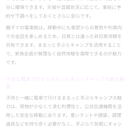
まるっと手ぶらキャンプで学ぶ自然とのふ
分に確保できます。天候や混雑状況に応じて、事前に予
れあい方
約や下調べをしておくとさらに安心です。
JR中央本線沿線で叶える親子アウトドアの魅力
親子での電車旅は、移動中にも車窓からの景色や列車内
まるっと手ぶらキャンプでJR中央本線沿線
での会話を楽しめるため、日常とは違った非日常体験を
を満喫
共有できます。まるっと手ぶらキャンプを活用すること
親子で楽しむ中央本線沿線の手ぶらキャン
で、家族全員が無理なく自然体験を満喫できるのが魅力
プ体験
です。
電車旅で広がる手ぶらキャンプのアウトド
子供と電車で行けるまるっと手ぶらキャンプの魅力解
ア魅力
説
中央本線で気軽に行ける手ぶらキャンプの
楽しさ
子供と一緒に電車で行けるまるっと手ぶらキャンプの魅
力は、荷物が少なくて済む利便性と、公共交通機関を活
まるっと手ぶらキャンプが叶える沿線アウ
用した安全な移動にあります。重いテントや寝袋、調理
トドア体験
道具などを持ち歩く必要がなく、手ぶらで気軽にキャン
初めてでも安心なまるっと手ぶらキャンプの秘