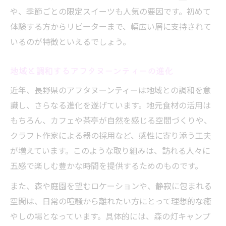
や、季節ごとの限定スイーツも人気の要因です。初めて
ゆったり過ごす庭園アフタヌーンティーの
体験する方からリピーターまで、幅広い層に支持されて
おすすめ
いるのが特徴といえるでしょう。
自然美とアフタヌーンティーの贅沢な調和
地域と調和するアフタヌーンティーの進化
近年、長野県のアフタヌーンティーは地域との調和を意
識し、さらなる進化を遂げています。地元食材の活用は
もちろん、カフェや茶亭が自然を感じる空間づくりや、
クラフト作家による器の採用など、感性に寄り添う工夫
が増えています。このような取り組みは、訪れる人々に
五感で楽しむ豊かな時間を提供するためのものです。
また、森や庭園を望むロケーションや、静寂に包まれる
空間は、日常の喧騒から離れたい方にとって理想的な癒
やしの場となっています。具体的には、森の灯キャンプ