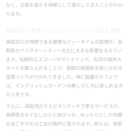
なく、五感を満たす体験として進化してきたことがわか
えた影響
ります。
信州ならではのアフタヌーンティー体験の
魅力
英国文化が長野のアフタヌーンティーに与えた影響
伝統と革新が融合するアフタヌーンティー
英国文化の特徴である優雅なティータイムの習慣が、長
文化
野県のアフタヌーンティー文化に大きな影響を与えてい
アフタヌーンティーと信州の食文化の出会
ます。伝統的なスコーンやサンドイッチ、紅茶の提供ス
い
タイルを取り入れることで、英国の雰囲気を感じられる
地域の個性が光るアフタヌーンティーの愉
空間づくりが行われてきました。特に庭園やカフェで
しみ方
は、イングリッシュガーデンの美しさと共に楽しめる点
長野県ならではの地元食材とアフタヌーンティ
が人気です。
ーの調和
さらに、英国流のホスピタリティや丁寧なサービスが、
地元食材が彩る長野県のアフタヌーンティ
長野県のもてなしの心と結びつき、ゆったりとした時間
ー体験
を過ごすための工夫が随所に見られます。例えば、季節
旬の素材を活かしたアフタヌーンティーの