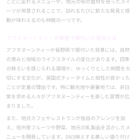
ごとに変わるメニューや、地元の旬の食材を使ったスイ
楽しみ
ーツが用意されることで、訪れるたびに新たな発見と感
長野産のフルーツやハーブが主役のティー
動が味わえるのも特徴の一つです。
タイム
アフタヌーンティーで味わう信州の恵み
アフタヌーンティーが長野で根付いた理由とは
地元の魅力を感じる特別なアフタヌーンテ
アフタヌーンティーが長野県で根付いた背景には、自然
ィー
の恵みと地域のライフスタイルの変化があります。四季
非日常を味わう庭園アフタヌーンティー体験と
の移ろいを感じられる環境や、ゆっくりとした時間を大
は
切にする文化が、英国式ティータイムと相性が良かった
庭園で楽しむアフタヌーンティーの優雅な
ことが定着の理由です。特に観光地や避暑地では、非日
時間
常を求める人々がアフタヌーンティーを楽しむ習慣が広
まりました。
非日常空間で味わう長野のアフタヌーンテ
ィー
また、地元カフェやレストランが独自のアレンジを加
四季折々の庭園風景とアフタヌーンティー
え、信州産フルーツや野菜、地元の乳製品を活かしたメ
の魅力
ニューを開発しています。SNS映えする美しい盛り付け