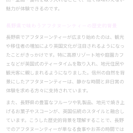
自然に囲まれた長野で紅茶時間を贅沢に楽しむ
魅力が体験できるのです。
自然あふれる長野県で過ごすアフタヌーン
ティーの贅沢
長野県で味わうアフタヌーンティーの歴史的背景
四季の移ろいとアフタヌーンティーの心地
長野県でアフタヌーンティーが広まり始めたのは、観光
よい時間
や移住者の増加により英国文化が注目されるようになっ
庭園や自然に包まれたアフタヌーンティー
たことがきっかけです。特に高原リゾート地や庭園カフ
体験
ェなどが英国式のティータイムを取り入れ、地元住民や
観光客に親しまれるようになりました。信州の自然を背
長野の自然がアフタヌーンティーに与える
景にしたアフタヌーンティーは、静かな時間と非日常の
癒やし効果
体験を求める方々に支持されています。
アフタヌーンティーで感じる非日常のティー
タイム
また、長野県の豊富なフルーツや乳製品、地元で焼き上
アフタヌーンティーの起源から広がる信州文化
げるお菓子やスコーンが、英国伝統のスタイルと融合し
の魅力
ています。こうした歴史的背景を理解することで、長野
でのアフタヌーンティーが単なる食事やお茶の時間では
アフタヌーンティーの歴史が信州文化に与