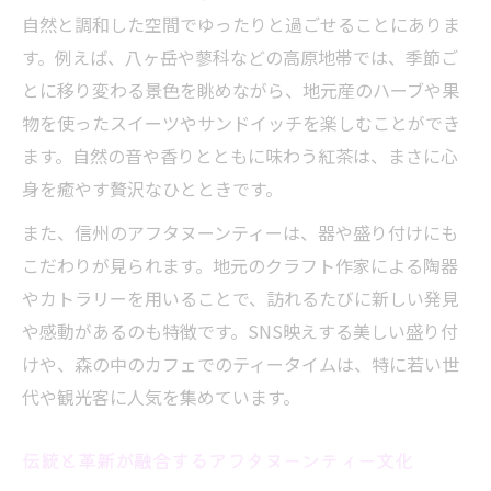
自然と調和した空間でゆったりと過ごせることにありま
す。例えば、八ヶ岳や蓼科などの高原地帯では、季節ご
とに移り変わる景色を眺めながら、地元産のハーブや果
物を使ったスイーツやサンドイッチを楽しむことができ
ます。自然の音や香りとともに味わう紅茶は、まさに心
身を癒やす贅沢なひとときです。
また、信州のアフタヌーンティーは、器や盛り付けにも
こだわりが見られます。地元のクラフト作家による陶器
やカトラリーを用いることで、訪れるたびに新しい発見
や感動があるのも特徴です。SNS映えする美しい盛り付
けや、森の中のカフェでのティータイムは、特に若い世
代や観光客に人気を集めています。
伝統と革新が融合するアフタヌーンティー文化