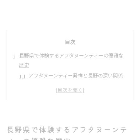
目次
長野県で体験するアフタヌーンティーの優雅な
歴史
アフタヌーンティー発祥と長野の深い関係
を探る
長野県で味わうアフタヌーンティーの歴史
的背景
英国文化が長野のアフタヌーンティーに与
えた影響
長野県で体験するアフタヌーンテ
アフタヌーンティーが長野で根付いた理由