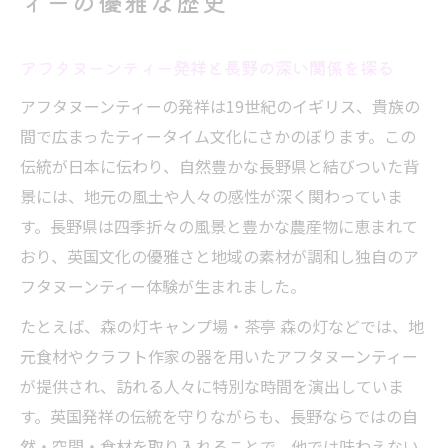
ィーの優雅な歴史
とは
地域と調和するアフタヌーンティーの進化
アフタヌーンティー発祥と長野の深い関係を探る
英国発祥アフタヌーンティーが長野で息づく理
アフタヌーンティーの発祥は19世紀のイギリス、貴族の
由
間で広まったティータイム文化にさかのぼります。この
アフタヌーンティー発祥の歴史を長野で体
伝統が日本に伝わり、自然豊かな長野県と結びついた背
感する方法
景には、地元の風土や人々の感性が深く関わっていま
英国発祥のアフタヌーンティーが地域に溶
す。長野県は四季折々の風景と豊かな農産物に恵まれて
け込む秘密
おり、英国文化の優雅さと地域の素材が調和し独自のア
なぜ長野でアフタヌーンティーが愛され続
フタヌーンティー体験が生まれました。
けるのか
たとえば、森の灯キャンプ場・茶亭 森の灯などでは、地
英国文化と長野の自然が生むアフタヌーン
元食材やクラフト作家の器を用いたアフタヌーンティー
ティー体験
が提供され、訪れる人々に特別な時間を演出していま
長野県独自のアフタヌーンティースタイル
す。英国発祥の伝統を守りながらも、長野ならではの自
紹介
然・空間・食材を取り入れることで、他では味わえない