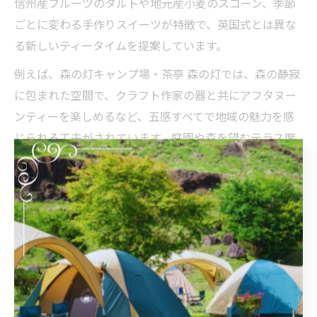
信州産フルーツのタルトや地元産小麦のスコーン、季節
ごとに変わる手作りスイーツが特徴で、英国式とは異な
る新しいティータイムを提案しています。
例えば、森の灯キャンプ場・茶亭 森の灯では、森の静寂
に包まれた空間で、クラフト作家の器と共にアフタヌー
ンティーを楽しめるなど、五感すべてで地域の魅力を感
じられる工夫がされています。庭園や森を望むテラス席
では、自然の音や香りとともに紅茶とスイーツを味わう
贅沢な時間が流れます。
また、地元のクラフトやアート、イベントとコラボレー
ションした特別なアフタヌーンティープランも増えてお
り、訪れるたびに新たな発見があります。初心者から上
級者まで、幅広い世代が楽しめるのも長野県ならではの
魅力です。