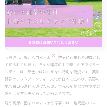
自然に囲まれた長野で紅茶時間を
贅沢に楽しむ
自然あふれる長野県で過ごすアフタヌーンティーの贅
お気軽にお問い合わせください
沢
お気軽にお問い合わせください
長野県は、豊かな自然と澄んだ空気に恵まれた地域とし
て知られています。そんな環境の中で楽しむアフタヌー
ンティーは、都会では味わえない特別な贅沢です。英国
発祥のアフタヌーンティー文化が日本に伝わり、長野の
地で独自の進化を遂げたのは、地元の新鮮な食材や季節
感を活かす工夫があったからこそです。
森や高原に囲まれたカフェや茶亭では、地元産のフルー