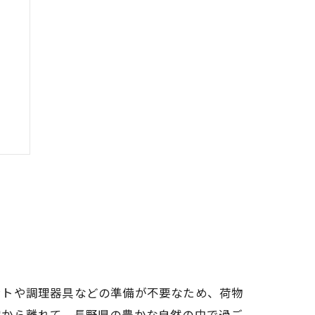
由
ントや調理器具などの準備が不要なため、荷物
常から離れて、長野県の豊かな自然の中で過ご