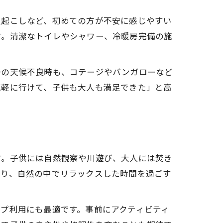
火起こしなど、初めての方が不安に感じやすい
す。清潔なトイレやシャワー、冷暖房完備の施
一の天候不良時も、コテージやバンガローなど
気軽に行けて、子供も大人も満足できた」と高
現
す。子供には自然観察や川遊び、大人には焚き
たり、自然の中でリラックスした時間を過ごす
プ利用にも最適です。事前にアクティビティ