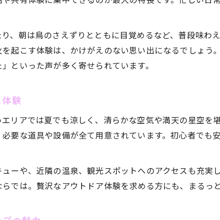
豊かな自然環境で過ごす手ぶらキャンプの利点
アウトドア初心者でも安心な長野県の新しい過ごし方
たり、朝は鳥のさえずりとともに目覚めるなど、普段味わ
まるっと手ぶらキャンプ初心者でも簡単スタート
火を起こす体験は、かけがえのない思い出になるでしょう
家族で安心して泊まれる手ぶらキャンプの工夫
た」といった声が多く寄せられています。
長野県で体験できる初心者向け手ぶらキャンプ
手ぶらキャンプで初めてのアウトドアに挑戦
な体験
安心サポートが充実したまるっと手ぶらキャンプ
いエリアでは夏でも涼しく、清らかな空気や満天の星空を
豊かな自然を満喫できるまるっと手ぶらプランとは
、必要な道具や設備が全て用意されています。初心者でも
まるっと手ぶらキャンプのおすすめプラン紹介
家族みんなで自然を満喫する手ぶらプラン体験
キューや、近隣の温泉、観光スポットへのアクセスも充実
長野県の魅力を感じるまるっと手ぶらキャンプ
ならでは。贅沢なアウトドア体験を求める方にも、まるっ
アウトドア初心者も安心の手ぶらプラン内容
手ぶらキャンプで味わう四季の自然体験