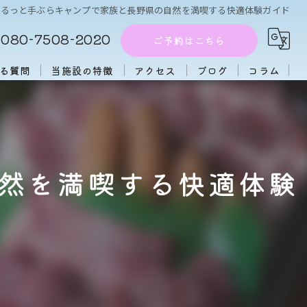
まるっと手ぶらキャンプで家族と長野県の自然を満喫する快適体験ガイド
080-7508-2020
ご予約はこちら
る質問
当施設の特徴
アクセス
ブログ
コラム
周辺施設
アフタヌーンティー
然を満喫する快適体験
団体
大人数
初心者