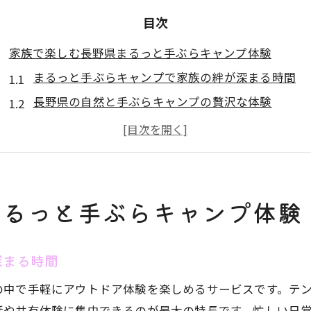
目次
家族で楽しむ長野県まるっと手ぶらキャンプ体験
まるっと手ぶらキャンプで家族の絆が深まる時間
長野県の自然と手ぶらキャンプの贅沢な体験
初めてでも安心なまるっと手ぶらキャンプの魅力
家族全員で楽しめるアウトドア体験のすすめ
手ぶらキャンプが叶える気軽な家族旅行の魅力
自然に癒やされる手ぶらキャンプの魅力を解説
まるっと手ぶらキャンプ体験
まるっと手ぶらキャンプが自然体験を身近にする理
長野県の四季が楽しめる手ぶらキャンプの魅力
深まる時間
自然と調和するまるっと手ぶらキャンプの楽しみ方
の中で手軽にアウトドア体験を楽しめるサービスです。テ
家族で味わう癒やしの手ぶらキャンプ体験
話や共有体験に集中できるのが最大の特長です。忙しい日