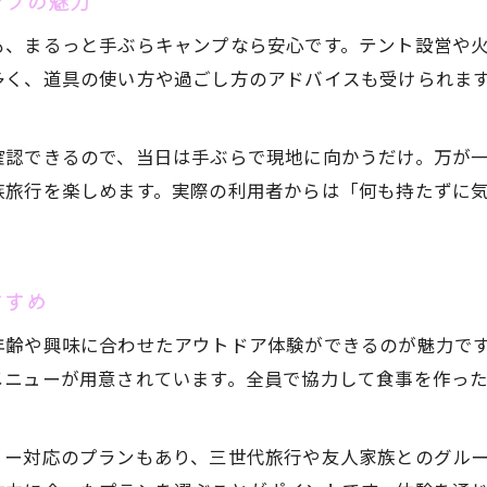
ンプの魅力
長野県で家族の思い出を作る手ぶらキャンプガイド
も、まるっと手ぶらキャンプなら安心です。テント設営や
まるっと手ぶらキャンプで家族の特別な体験を
多く、道具の使い方や過ごし方のアドバイスも受けられま
手ぶらキャンプで心に残る思い出作りの秘訣
。
家族旅行が充実するまるっと手ぶらキャンプ活用法
確認できるので、当日は手ぶらで現地に向かうだけ。万が
自然と触れ合うまるっと手ぶらキャンプの魅力
族旅行を楽しめます。実際の利用者からは「何も持たずに
長野県で楽しむ手ぶらキャンプ体験談まとめ
手間いらずで快適なアウトドア時間を過ごす方法
まるっと手ぶらキャンプで手間なく快適な時間を実
すすめ
お気軽にお問い合わせください
お気軽にお問い合わせください
家族でゆっくり過ごすための手ぶらキャンプ活用術
年齢や興味に合わせたアウトドア体験ができるのが魅力で
道具いらずのまるっと手ぶらキャンプで快適体験
メニューが用意されています。全員で協力して食事を作っ
キャンプの準備を省く手ぶらプランの魅力とは
まるっと手ぶらキャンプでゆったり自然満喫
リー対応のプランもあり、三世代旅行や友人家族とのグルー