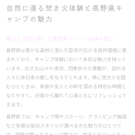
長野県で人気の焚き火キャンプの過ごし方
自然に浸る焚き火体験と長野県キ
焚き火と自然の調和が叶う長野キャンプの
ャンプの魅力
魅力
キャンプ好き必見の焚き火が楽しめる長野県の
豊かな自然で楽しむ長野県キャンプ体験の魅力
方法
長野県は豊かな森林と澄んだ空気が広がる自然環境に恵
キャンプ好きが選ぶ長野県焚き火体験のコ
まれており、キャンプ体験において多彩な魅力を持って
ツ
います。広大な山々や清流、四季折々の景観が、訪れる
焚き火のできるキャンプ場の選び方と注意
人々に非日常の癒しを与えてくれます。特に焚き火を囲
点
むひとときは、家族や友人との絆を深める特別な時間と
長野県で焚き火を楽しむおすすめの方法と
なりやすく、日常から離れて心身ともにリフレッシュで
施設選び
きます。
キャンプ初心者も安心できる焚き火のポイ
長野県では、キャンプ場やコテージ、グランピング施設
ント
など多様な宿泊スタイルが選べるのも魅力のひとつで
長野県キャンプで快適に焚き火を楽しむ秘
す。設備の整ったキャンプ場では、焚き火やバーベキュ