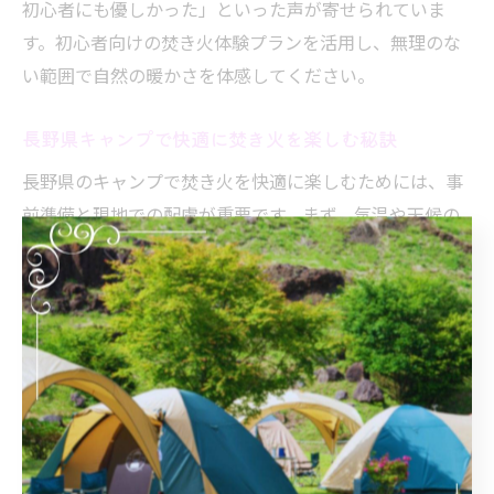
初心者にも優しかった」といった声が寄せられていま
す。初心者向けの焚き火体験プランを活用し、無理のな
い範囲で自然の暖かさを体感してください。
長野県キャンプで快適に焚き火を楽しむ秘訣
長野県のキャンプで焚き火を快適に楽しむためには、事
前準備と現地での配慮が重要です。まず、気温や天候の
変化に対応できる服装・防寒具の準備を徹底しましょ
う。人気の軽井沢焚き火エリアでは、夜間の冷え込みに
備えた装備が快適なキャンプ体験のカギとなります。
焚き火後の片付けや消火も忘れずに行い、次に利用する
方や自然への配慮を心掛けることが、長野県の美しい自
然を守るためのポイントです。また、施設ごとに設けら
れているルールやお願い事項には必ず目を通し、周囲の
利用者と協力しながら安全な焚き火タイムを楽しみまし