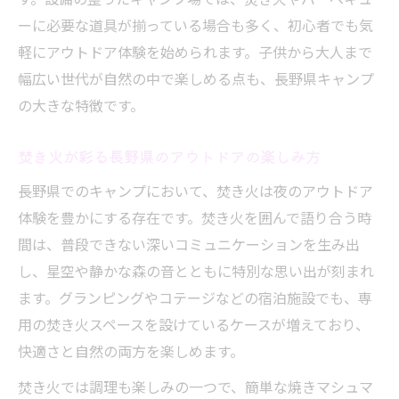
訣
ーに必要な道具が揃っている場合も多く、初心者でも気
焚き火が許可されている長野県内でのキャンプ
軽にアウトドア体験を始められます。子供から大人まで
事情
幅広い世代が自然の中で楽しめる点も、長野県キャンプ
長野県で焚き火ができる場所の特徴と条件
の大きな特徴です。
キャンプ場ごとの焚き火ルールと注意事項
焚き火が彩る長野県のアウトドアの楽しみ方
焚き火許可の有無を見分けるポイントと確
認方法
長野県でのキャンプにおいて、焚き火は夜のアウトドア
体験を豊かにする存在です。焚き火を囲んで語り合う時
長野県で焚き火可能なキャンプ場の選び方
間は、普段できない深いコミュニケーションを生み出
焚き火を楽しめる長野県の施設と利用時の
し、星空や静かな森の音とともに特別な思い出が刻まれ
工夫
ます。グランピングやコテージなどの宿泊施設でも、専
長野県で安全に焚き火を楽しむための心得
用の焚き火スペースを設けているケースが増えており、
安全な焚き火を実現する長野県キャンプの
快適さと自然の両方を楽しめます。
心得
焚き火では調理も楽しみの一つで、簡単な焼きマシュマ
焚き火キャンプ時に守りたいマナーと配慮