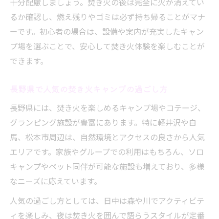
十分配慮しましょう。焚き火の後は完全に火が消えてい
焚き火が楽しめる長野県コテージの選び方
るか確認し、燃え残りやゴミは必ず持ち帰ることがマナ
ーです。初心者の場合は、設備や案内が充実したキャン
アウトドア派に伝えたい焚き火と長野キャンプ
プ場を選ぶことで、安心して焚き火体験を楽しむことが
の知識
できます。
焚き火初心者が知るべき長野県キャンプの
知識
長野県で人気の焚き火キャンプの過ごし方
アウトドアで役立つ長野県焚き火の基本情
長野県には、焚き火を楽しめるキャンプ場やコテージ、
報
グランピング施設が豊富にあります。特に軽井沢や白
焚き火を楽しむ長野キャンプの必須ポイン
馬、松本市周辺は、自然環境とアクセスの良さから人気
ト
エリアです。家族やグループでの利用はもちろん、ソロ
アウトドア派向け長野県焚き火キャンプの
キャンプやペット同伴が可能な施設も増えており、多様
工夫
なニーズに応えています。
焚き火と自然体験を深める長野キャンプの
人気の過ごし方としては、日中は森や川でアクティビテ
魅力
ィを楽しみ、夜は焚き火を囲んで語らうスタイルが定番