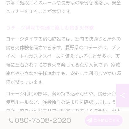
事前に施設ごとのルールや長野県の条例を確認し、安全
とマナーを守ることが大切です。
コテージ利用で快適に楽しむ焚き火体験
コテージタイプの宿泊施設では、室内の快適さと屋外の
焚き火体験を両立できます。長野県のコテージは、プラ
イベートな焚き火スペースを備えていることが多く、天
候に左右されずに焚き火を楽しめる点が人気です。家族
連れや小さなお子様連れでも、安心して利用しやすい環
境が整っています。
コテージ利用の際は、薪の持ち込み可否や、焚き火台の
使用ルールなど、施設独自の決まりを確認しましょう。
また、焚き火可能エリアが限定されている場合や、消火
080-7508-2020
用の水バケツ・砂などが備え付けられていることも多い
ご予約はこちら
ため、安全対策を徹底することが求められます。火の取