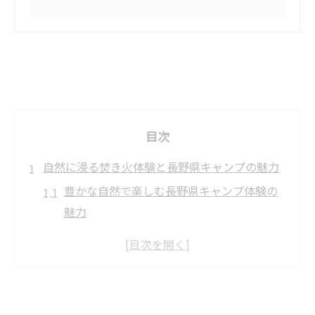
目次
自然に浸る焚き火体験と長野県キャンプの魅力
豊かな自然で楽しむ長野県キャンプ体験の
魅力
焚き火が彩る長野県のアウトドアの楽しみ
方
キャンプで焚き火を安全に楽しむための基
本ポイント