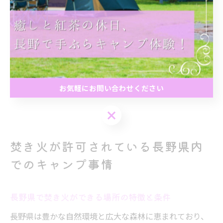
ょう。
快適な焚き火体験を実現するためには、焚き火台や薪、
着火剤など必要な道具を事前にチェックし、不足があれ
ば現地でレンタルや購入が可能な施設を選ぶのも有効で
す。家族や友人と自然の中で語り合う時間を、長野の豊
お気軽にお問い合わせください
かな自然とともに心から満喫してください。
お気軽にお問い合わせください
焚き火が許可されている長野県内
でのキャンプ事情
長野県で焚き火ができる場所の特徴と条件
長野県は豊かな自然環境と広大な森林に恵まれており、