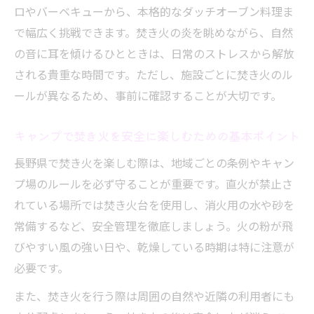
ロやバーベキューから、本格的なダッチオーブン料理ま
火災防止のための焚き火安全対策と注意点
で幅広く挑戦できます。焚き火の炎を眺めながら、自然
長野県で安心して焚き火を楽しむ実践ポイ
の音に耳を傾けるひとときは、日常のストレスから解放
ント
される貴重な時間です。ただし、施設ごとに焚き火のル
キャンプ場で守るべき焚き火ルールと安全
ールが異なるため、事前に確認することが大切です。
意識
グランピングやコテージで叶う長野県焚き火体
キャンプで焚き火を安全に楽しむための基本ポイント
験
長野県で焚き火を楽しむ際は、地域ごとの条例やキャン
グランピングで満喫する長野県焚き火キャ
プ場のルールを必ず守ることが重要です。直火が禁止さ
ンプ
れている場所では焚き火台を使用し、消火用の水や砂を
コテージ利用で快適に楽しむ焚き火体験
常備するなど、安全管理を徹底しましょう。火の粉が飛
長野県のグランピング施設で焚き火を安全
びやすい風の強い日や、乾燥している時期は特に注意が
に体験
必要です。
コテージキャンプで叶える焚き火と自然の
また、焚き火を行う際は周囲の自然や近隣の利用者にも
調和